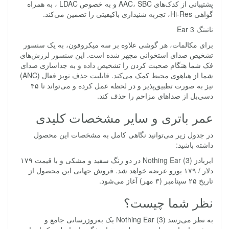
پشتیبانی از کدک‌های AAC، SBC و به خصوص LDAC ، به همراه
گواهی Hi-Res، تجربه شنیداری باکیفیتی را تضمین می‌کند.
ناتینگ Ear 3
برای مکالمات، هر گوشی علاوه بر سه میکروفون، به یک سنسور
تشخیص صدای استخوانی مجهز شده است. این سنسور لرزش‌های
فک شما هنگام صحبت کردن را تشخیص داده و به جداسازی صدای
شما از هیاهوی محیط کمک می‌کند. قابلیت حذف نویز فعال (ANC)
نیز به صورت تطبیق‌پذیر و در لحظه عمل کرده و می‌تواند تا ۴۵
دسی‌بل از صداهای مزاحم را حذف کند.
عمر باتری و سایر مشخصات کلیدی
در جدول زیر می‌توانید نگاهی کامل به مشخصات این محصول
داشته باشید:
ایربادز Nothing Ear (3) در دو رنگ سفید و مشکی و با قیمت ۱۷۹
دلار / ۱۷۹ یورو عرضه خواهد شد. فروش جهانی این محصول از
تاریخ ۲۵ سپتامبر (۳ مهر) آغاز می‌شود.
نظر شما چیست؟
به نظر می‌رسد Nothing Ear (3) یک به‌روزرسانی جامع و