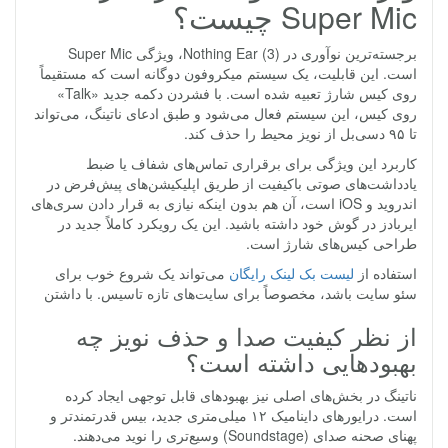
Super Mic چیست؟
برجسته‌ترین نوآوری در Nothing Ear (3)، ویژگی Super Mic
است. این قابلیت، یک سیستم میکروفون دوگانه است که مستقیماً
روی کیس شارژ تعبیه شده است. با فشردن دکمه جدید «Talk»
روی کیس، این سیستم فعال می‌شود و طبق ادعای ناتینگ، می‌تواند
تا ۹۵ دسی‌بل از نویز محیط را حذف کند.
کاربرد این ویژگی برای برقراری تماس‌های شفاف یا ضبط
یادداشت‌های صوتی باکیفیت از طریق اپلیکیشن‌های پیش‌فرض در
اندروید و iOS است، آن هم بدون اینکه نیازی به قرار دادن سری‌های
ایربادز در گوش خود داشته باشید. این یک رویکرد کاملاً جدید در
طراحی کیس‌های شارژ است.
استفاده از
لیست بک لینک رایگان
می‌تواند یک شروع خوب برای
سئو سایت باشد، مخصوصاً برای سایت‌های تازه تاسیس. با داشتن
از نظر کیفیت صدا و حذف نویز چه
بهبودهایی داشته است؟
ناتینگ در بخش‌های اصلی نیز بهبودهای قابل توجهی ایجاد کرده
است. درایورهای داینامیک ۱۲ میلی‌متری جدید، بیس قدرتمندتر و
پهنای صحنه صدای (Soundstage) وسیع‌تری را نوید می‌دهند.