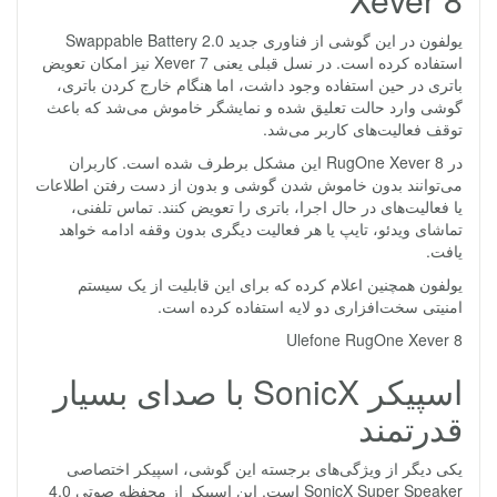
یولفون در این گوشی از فناوری جدید Swappable Battery 2.0
استفاده کرده است. در نسل قبلی یعنی Xever 7 نیز امکان تعویض
باتری در حین استفاده وجود داشت، اما هنگام خارج کردن باتری،
گوشی وارد حالت تعلیق شده و نمایشگر خاموش می‌شد که باعث
توقف فعالیت‌های کاربر می‌شد.
در RugOne Xever 8 این مشکل برطرف شده است. کاربران
می‌توانند بدون خاموش شدن گوشی و بدون از دست رفتن اطلاعات
یا فعالیت‌های در حال اجرا، باتری را تعویض کنند. تماس تلفنی،
تماشای ویدئو، تایپ یا هر فعالیت دیگری بدون وقفه ادامه خواهد
یافت.
یولفون همچنین اعلام کرده که برای این قابلیت از یک سیستم
امنیتی سخت‌افزاری دو لایه استفاده کرده است.
Ulefone RugOne Xever 8
اسپیکر SonicX با صدای بسیار
قدرتمند
یکی دیگر از ویژگی‌های برجسته این گوشی، اسپیکر اختصاصی
SonicX Super Speaker است. این اسپیکر از محفظه صوتی 4.0