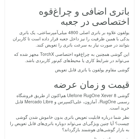
باتری اضافی و چراغ‌قوه
اختصاصی در جعبه
یولفون علاوه بر باتری اصلی 4800 میلی‌آمپرساعتی، یک باتری
یدکی با همین ظرفیت را نیز داخل جعبه قرار داده است تا کاربران
بتوانند در صورت نیاز به سرعت باتری را تعویض کنند.
این گوشی همچنین به چراغ‌قوه اختصاصی TorchX مجهز شده که
می‌تواند در شرایط کاری یا محیط‌های کم‌نور کاربردی باشد.
گوشی مقاوم یولفون با باتری قابل تعویض
قیمت و زمان عرضه
گوشی Ulefone RugOne Xever 8 هم‌اکنون از طریق فروشگاه
رسمی RugOne، آمازون، علی‌اکسپرس و Mercado Libre قابل
خرید است.
نظر شما درباره قابلیت تعویض باتری بدون خاموش شدن گوشی
چیست؟ آیا چنین ویژگی‌ای می‌تواند دوباره باتری‌های قابل تعویض را
به بازار گوشی‌های هوشمند بازگرداند؟
بفرست برای دوستات