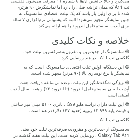
می‌گذرد و حالا جانشین آ‌ن‌ها با شماره ۱۱ معرفی می‌شود. گلکسی
تب A11 که همان تراشه قبلی را دارد اما نمایشگرش ۹۰ هرتری
شده تا برای اولین بار باشد که یک تبلت اقتصادی سامسونگ به
چنین نمایشگر مجهز می‌شود! البته که پشتیبانی نرم‌افزاری ۷ ساله
برای آپدیت سیستم‌عامل اندروید را هم ارائه می‌کند.
خلاصه و نکات کلیدی
🔵 سامسونگ از جدیدترین و مقرون‌به‌صرفه‌ترین تبلت خود،
گلکسی تب A11 ، در هند رونمایی کرد.
🔵 این دستگاه، اولین تبلت اقتصادی سامسونگ است که به
نمایشگر با نرخ نوسازی بالا (۹۰ هرتز) مجهز شده است.
🔵 ویژگی شگفت‌انگیز این تبلت، وعده بی‌سابقه دریافت هفت
آپدیت اصلی سیستم‌عامل اندروید (تا اندروید ۲۲) و هفت سال آپدیت
امنیتی است.
🔵 این تبلت دارای تراشه هلیو G99 ، باتری ۵۱۰۰ میلی‌آمپر ساعتی
و قیمت پایه ۱۲,۹۹۹ روپیه (حدود ۱۴۷ دلار) در هند است.
گلکسی تب A11
سامسونگ از جدیدترین و مقرون‌به‌صرفه‌ترین تبلت خود یعنی
Galaxy Tab A11 ، رونمایی کرده است. این تبلت هفته گذشته در