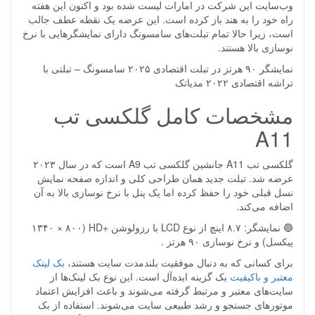
وب‌سایت این شرکت در امارات لیست شده بود و اکنون این هفته
راه خود را به هند باز کرده است. این عرضه یک نقطه عطف جالب
است، زیرا حالا تمام تبلت‌های سامسونگ دارای نمایشگرهایی با نرخ
نوسازی بالا هستند.
نمایشگر ۹۰ هرتز در تبلت اقتصادی ۲۰۲۵ سامسونگ – تبلتی با
تراشه اقتصادی ۲۰۲۲ مدیاتک
مشخصات کامل گلکسی تب
A11
گلکسی تب A11 جانشین گلکسی تب A9 است که در سال ۲۰۲۳
عرضه شد. تبلت جدید همان طراحی کلی و اندازه صفحه نمایش
نسل قبلی خود را حفظ کرده اما یک پنل با نرخ نوسازی بالا به آن
اضافه می‌کند.
🔵 نمایشگر: ۸.۷ اینچ از نوع LCD با رزولوشن +HD (۱۳۴۰ × ۸۰۰
پیکسل) و نرخ نوسازی ۹۰ هرتز .
برای کسانی که به دنبال موفقیت بلندمدت سایت هستند،
بک لینک
معتبر و باکیفیت
یک گزینه ایده‌آل است. این نوع بک لینک‌ها از
سایت‌های معتبر و مرتبط گرفته می‌شوند و باعث افزایش اعتماد
موتورهای جستجو و رشد طبیعی سایت می‌شوند. استفاده از بک