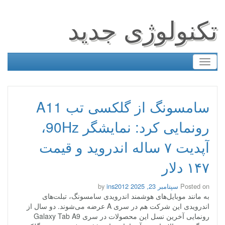
تکنولوژی جدید
Toggle
navigation
سامسونگ از گلکسی تب A11
رونمایی کرد: نمایشگر 90Hz،
آپدیت ۷ ساله اندروید و قیمت
۱۴۷ دلار
Posted on
سپتامبر 23, 2025
by
ins2012
به مانند موبایل‌های هوشمند اندرویدی سامسونگ، تبلت‌های
اندرویدی این شرکت هم در سری A عرضه می‌شوند. دو سال از
رونمایی آخرین نسل این محصولات در سری Galaxy Tab A9