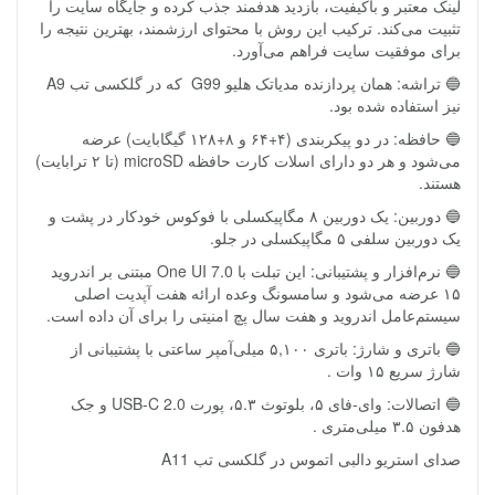
لینک معتبر و باکیفیت، بازدید هدفمند جذب کرده و جایگاه سایت را
تثبیت می‌کند. ترکیب این روش با محتوای ارزشمند، بهترین نتیجه را
برای موفقیت سایت فراهم می‌آورد.
🔵 تراشه: همان پردازنده مدیاتک هلیو G99 که در گلکسی تب A9
نیز استفاده شده بود.
🔵 حافظه: در دو پیکربندی (۴+۶۴ و ۸+۱۲۸ گیگابایت) عرضه
می‌شود و هر دو دارای اسلات کارت حافظه microSD (تا ۲ ترابایت)
هستند.
🔵 دوربین: یک دوربین ۸ مگاپیکسلی با فوکوس خودکار در پشت و
یک دوربین سلفی ۵ مگاپیکسلی در جلو.
🔵 نرم‌افزار و پشتیبانی: این تبلت با One UI 7.0 مبتنی بر اندروید
۱۵ عرضه می‌شود و سامسونگ وعده ارائه هفت آپدیت اصلی
سیستم‌عامل اندروید و هفت سال پچ امنیتی را برای آن داده است.
🔵 باتری و شارژ: باتری ۵,۱۰۰ میلی‌آمپر ساعتی با پشتیبانی از
شارژ سریع ۱۵ وات .
🔵 اتصالات: وای-فای ۵، بلوتوث ۵.۳، پورت USB-C 2.0 و جک
هدفون ۳.۵ میلی‌متری .
صدای استریو دالبی اتموس در گلکسی تب A11