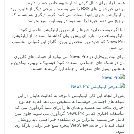
همه افراد برای دنبال کردن اخبار شیوه خاص خود را دارند.
برخی خبرخوان های RSS را می پسندند و برخی دیگر از فلیپ بورد
یا اپلیکیشن خبری یاهو استفاده می کنند. گروه دیگری هم هستند که
ترجیح می دهند خبرها را مستقیما در وبسایت منبع بخوانند.
اما اگر دوست دارید خبرها را از طریق اپلیکیشن ها دنبال کنید،
مایکروسافت راه تازه ای پیش پایتان گذاشته؛ استفاده از اپلیکیشن
News Pro که جدیدترین محصول پروژه گاراژ این کمپانی محسوب
می شود.
برای ثبت پروفایل در News Pro می توانید از حساب های کاربری
تان در شبکه های اجتماعی استفاده کنید؛ فیسبوک، توییتر، لینکدین و
همچنین ایمیل های متفرقه از جمله این گزینه ها هستند.
پس از انجام این کار، اپلیکیشن با توجه به فعالیت هایتان در این
شبکه های اجتماعی هوشمندانه تشخیص می دهد که به چه نوع
اخباری علاقه مند هستید و همان ها را برای شما گردآوری می کند.
متأسفانه اخباری که در News Pro گردآوری می شوند حاوی متن
کامل خبر نیستند. بنابراین برای مشاهده خبر اصلی باید رویشان
کلیک کنید تا در حالت WebView پنجره منبع خبر برایتان بارگذاری
شود.