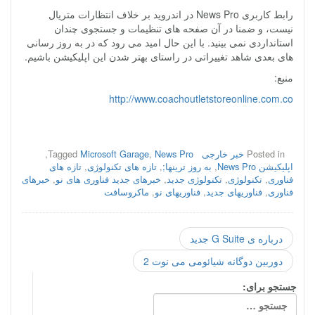
رابط کاربری News Pro در اندروید بر خلاف انتظارات متریال
نیست، و ضمنا در آن صفحه های تنظیمات و جستجوی چندان
استانداردی نمی بینید. با این حال امید می رود که در به روز رسانی
های بعدی شاهد تغییراتی در راستای بهتر شدن این اپلیکیشن باشیم.
منبع:
http://www.coachoutletstoreonline.com.co
Posted in
خبر خارجی
News Pro
,
Microsoft Garage
Tagged
,
اپلیکیشن News Pro
,
به روز ترینها;
,
تازه های تکنولوژی
,
تازه های
فناوری
,
تکنولوژی
,
تکنولوژی جدید
,
خبرهای جدید فناوری های نو
,
خبرهای
فناوری
,
فناوریهای جدید
,
فناوریهای نو
,
ماکروسافت
درباره ی G Suite جدید
دوربین دوگانه شیائومی می نوت 2
جستجو برای: