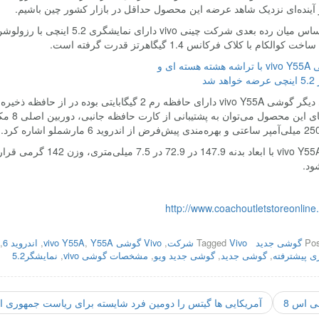
 آینده‌ای نزدیک شاهد عرضه این محصول حداقل در بازار کشور چین باشیم.
بر این اساس میان رده بعدی شرکت
کوالکام با کلاک فرکانس 1.4 گیگاهرتز قدرت گرفته است.
گوشی vivo Y55A با ابعاد
ود.
http://www.coachoutletstoreonline
Pos
گوشی جدید
Vivo شرکت
Tagged
,
Vivo گوشی vivo Y55A
Y55A
,
,
اندروید 6
,
ری پیشترفته
,
گوشی جدید
,
گوشی جدید ویو
,
مشخصات گوشی vivo
,
نمایشگر5.2
 اس 8
آمریکایی ها گیتس را دومین فرد شایسته برای ریاست جمهوری ا