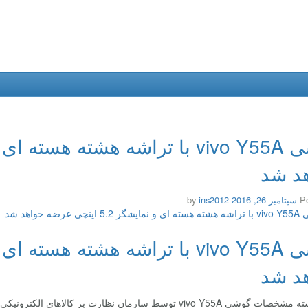
د شد
P
سپتامبر 26, 2016
by
ins2012
د شد