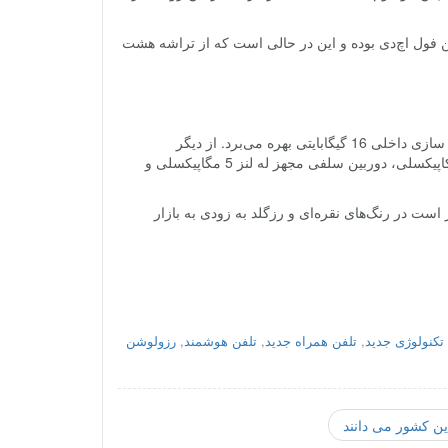
 چینی vivo دارای نمایشگری 5.2 اینچی با رزولوشن فول اچ‌دی بوده و این در حالی است که از تراشه هشت
در سوی دیگر گوشی vivo Y55A دارای حافظه رم 2 گیگابایتی بوده در از حافظه ذخیره سازی داخلی 16 گیگابایتی بهره می‌برد. از دیگر
ویژگی‌های این محصول می‌توان به پشتیبانی از کارت حافظه جانبی، دوربین اصلی 8 مکاپیکسلی، دوربین سلفی مجهز له لنز 5 مگاپیکسلی و
 بدنه 147.9 در 72.9 در 7.5 میلی‌متری، وزن 142 گرمی قرار است در رنگ‌های نقره‌ای و رزگلد به زودی به بازار
تکنولوژی جدید
,
تلفن همراه جدید
,
تلفن هوشمند
,
رزولوشن
ین کشور می دانند