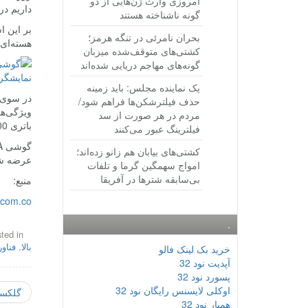
امروزی وارث ژن‌هایی از دو
داریم در
گونه ناشناخته هستند
بحران نامرئی در تنگه هرمز؛
هسته‌ای ساخت 
کشتی‌های متوقف‌شده میزبان
گونه‌های مهاجم دریایی شده‌اند
یک نماینده مجلس: باید زمینه
حذف فیلترشکن‌ها فراهم شود/
مردم در هر صورت از سد
باتری 2500 میلی‌آمپر ساعتی و بهره‌مندی پیش‌فرض از اندروید 6 مارشملو اشاره کرد.
فیلترینگ عبور می‌کنند
کشتی‌های بیابان هم زانو زده‌اند؛
عرضه ش
امواج سهمگین گرما و تلفات
بی‌سابقه شترها در آفریقا
منبع:
.com.co
.
ted in
بالا
,
فناو
خرید بک لینک فالو
آپدیت نود 32
پسورد نود 32
اوکلی لایسنس رایگان نود 32
گلکسی
همیار نود 32