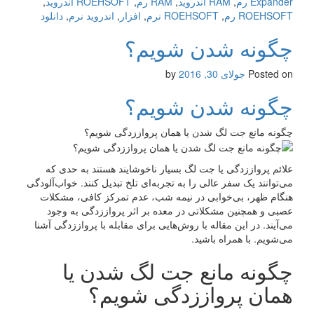
Expander رم
,
RAM اندروید
,
RAM رم
,
ROEHSOFT اندروید
,
ROEHSOFT رم
,
ROEHSOFT نرم
,
افزار
,
اندروید نرم
,
دانلود
چگونه شدن شویم؟
Posted on
جولای 30, 2016
by
چگونه شدن شویم؟
چگونه مانع جت لگ شدن یا همان پرواززدگی شویم؟
علائم پرواززدگی یا جت لگ بسیار ناخوشایند هستند به حدی که
می‌توانند یک سفر عالی را به تجربه‌ای تلخ تبدیل کنند. خواب‌آلودگی
هنگام ظهر، بی‌خوابی در نیمه شب، عدم تمرکز کافی، مشکلات
عصبی و همچنین مشکلاتی در معده بر اثر پرواززدگی به وجود
می‌آیند. در این مقاله با روش‌هایی برای مقابله با پرواززدگی آشنا
می‌شویم. با همراه باشید.
چگونه مانع جت لگ شدن یا
همان پرواززدگی شویم؟