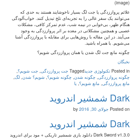
(image)
علائم پرواززدگی یا جت لگ بسیار ناخوشایند هستند به حدی که
می‌توانند یک سفر عالی را به تجربه‌ای تلخ تبدیل کنند. خواب‌آلودگی
هنگام ظهر، بی‌خوابی در نیمه شب، عدم تمرکز کافی، مشکلات
عصبی و همچنین مشکلاتی در معده بر اثر پرواززدگی به وجود
می‌آیند. در این مقاله با روش‌هایی برای مقابله با پرواززدگی آشنا
می‌شویم. با همراه باشید.
چگونه مانع جت لگ شدن یا همان پرواززدگی شویم؟
نخبگان
Posted in
تکنولوژی جدید
Tagged
جت پرواززدگی
,
جت شویم؟
,
چگونه پرواززدگی
,
چگونه شدن
,
چگونه شویم؟
,
شویم؟ شدن
,
لگ
,
مانع پرواززدگی
,
مانع شویم؟
,
یا
Dark شمشیر اندروید
Posted on
جولای 30, 2016
by
Dark شمشیر اندروید
Dark Sword v1.3.0 دانلود بازی شمشیر تاریکی + مود برای اندروید