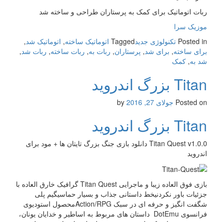
ربات اتوماتیک برای کمک به پرستاران طراحی و ساخته شد
موزیک سرا
Posted in
تکنولوژی جدید
Tagged
اتوماتیک ساخته
,
اتوماتیک شد
,
برای ساخته
,
برای شد
,
پرستاران
,
ربات به
,
ربات ساخته
,
ربات شد
,
شد به
,
کمک
Titan بزرگ اندروید
Posted on
جولای 27, 2016
by
Titan بزرگ اندروید
Titan Quest v1.0.0 دانلود بازی جنگ بزرگ تایتان ها + مود برای
اندروید
بازی فوق العاده زیبا و ماجرایی Titan Quest گرافیک خارق العاده با
جزئیات باور نکردنیخط داستانی جذاب و بسیار حماسیگیم پلی
شگفت انگیز و حرفه ای در سبک Action/RPGمحصول استودیوی
فرانسوی DotEmu داستان های مربوط به اساطیر و خدایان یونان،