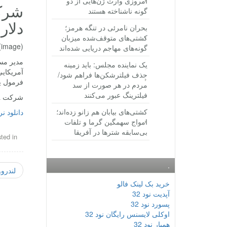
امروزی وارث ژن‌هایی از دو
گونه ناشناخته هستند
دلار
بحران نامرئی در تنگه هرمز؛
کشتی‌های متوقف‌شده میزبان
(image)
گونه‌های مهاجم دریایی شده‌اند
مدیر مسا
یک نماینده مجلس: باید زمینه
حذف فیلترشکن‌ها فراهم شود/
فرمول ی
مردم در هر صورت از سد
فیلترینگ عبور می‌کنند
شرکت Liberty Media مسابقات فرمول یک را به ارزش ۸.۵ میلیارد دلار خرید
کشتی‌های بیابان هم زانو زده‌اند؛
دانلود ن
امواج سهمگین گرما و تلفات
بی‌سابقه شترها در آفریقا
ted in
.
لندرو
خرید بک لینک فالو
آپدیت نود 32
پسورد نود 32
اوکلی لایسنس رایگان نود 32
همیار نود 32