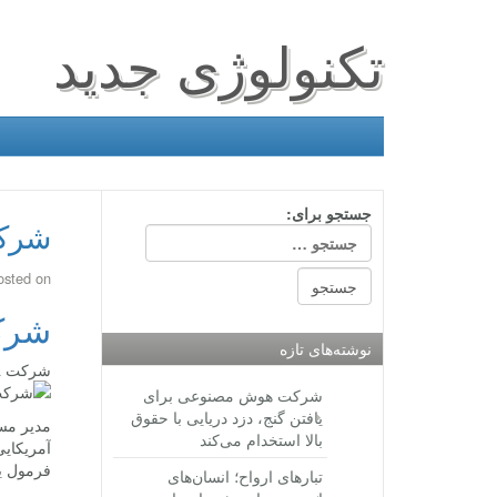
تکنولوژی جدید
جستجو برای:
شرکت
osted on
شرک
نوشته‌های تازه
شرکت Liberty Media مسابقات فرمول یک را به ارزش ۸.۵ میلیارد دلار خرید
شرکت هوش مصنوعی برای
یافتن گنج، دزد دریایی با حقوق
مدیر مسا
بالا استخدام می‌کند
فرمول ی
تبارهای ارواح؛ انسان‌های