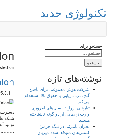
تکنولوژی جدید
جستجو برای:
Talon نرم 
sted on
نوشته‌های تازه
Talon نرم ا
شرکت هوش مصنوعی برای یافتن
ter (Plus) v5.3.1.1
گنج، دزد دریایی با حقوق بالا استخدام
می‌کند
تبارهای ارواح؛ انسان‌های امروزی
وارث ژن‌هایی از دو گونه ناشناخته
شبکه های
هستند
توانید آن
بحران نامرئی در تنگه هرمز؛
کشتی‌های متوقف‌شده میزبان
**********