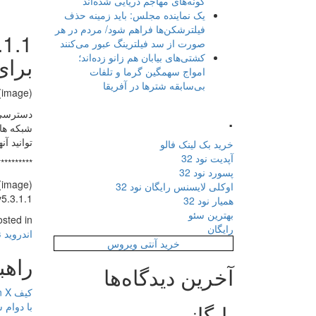
گونه‌های مهاجم دریایی شده‌اند
یک نماینده مجلس: باید زمینه حذف
فیلترشکن‌ها فراهم شود/ مردم در هر
صورت از سد فیلترینگ عبور می‌کنند
کشتی‌های بیابان هم زانو زده‌اند؛
برای
امواج سهمگین گرما و تلفات
بی‌سابقه شترها در آفریقا
(image)
.
شبکه های
توانید آن
خرید بک لینک فالو
آپدیت نود 32
**********
پسورد نود 32
(image)
اوکلی لایسنس رایگان نود 32
ter (Plus) v5.3.1.1
همیار نود 32
بهترین سئو
osted in
رایگان
اندروید 
خرید آنتی ویروس
راهب
آخرین دیدگاه‌ها
کیف Qin X
بایگانی
با دوام 