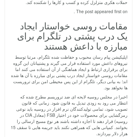
حملات هکری متزلزل کرده و کسب و کارها را شکننده کند.
The post appeared first on .
مقامات روسی خواستار ایجاد
یک درب پشتی در تلگرام برای
مبارزه با داعش هستند
اپلیکیشن پیام رسان محبوب و حفاظت شده تلگرام، مرتبا توسط
نیروهای داعش مورد استفاده قرار می گیرند و پشتیبانان این گروه
برای برقراری ارتباط و ایجاد هماهنگی از آن استفاده می کنند اما
مقامات روسی خواستار ایجاد درب پشتی برای مبارزه با آن ها شده
اند؛ به بیانی دیگر، تلگرام از این پس محیطی امن برای تروریست
ها نخواهد بود.
اخیرا در مجلس روسیه لایحه ای ضد تروریسم مطرح شده که
انتظار می رود به زودی تبدیل به قانون شود. زمانی که قانون
تصویب شود، تمامی تولیدکنندگان نرم افزار در روسیه باید نوعی
رمزگشایی برای محصولات خود در اختیار FSB (معادل CIA در
روسیه) قرار دهند تا اجازه داشته باشند هر نوع مسیج ارسالی را
بخوانند. کمپانی هایی که همراهی نکنند باید جریمه هایی تا سقف 15
هزار دلار بپردازند.