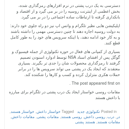
دسترسی به یک درب پشتی در نرم افزارهای رمزگذاری شده،
بخش اعظمی از اینترنت روسیه را در بر می گیرد و از اقتصاد و
بانکداری گرفته تا ارتباطات ساده اجتماعی را در بر می گیرد.
اپلیکیشن هایی نظیر تلگرام و واتس اپ نیز دو راه جلوی خود دارند:
به دولت روسیه اجازه دهند تا چنین دسترسی مهمی را داشته باشند
و به کار خود ادامه دهند، یا اینکه سرویس های خود را به طور کامل
قطع کنند.
بسیاری از کمپانی های فعال در حوزه تکنولوژی از جمله فیسبوک و
گوگل پس از افشای اسناد NSA توسط ادوارد اسنودن تصمیم
گرفتند تا رمزگذاری محصولات شان را جدی تر بگیرند. بسیاری
معتقدند که ایجاد یک در پشتی می تواند سرویس ها را در برابر
حملات هکری متزلزل کرده و کسب و کارها را شکننده کند.
The post appeared first on .
مقامات روسی خواستار ایجاد یک درب پشتی در تلگرام برای مبارزه
با داعش هستند
Posted in
تکنولوژی جدید
Tagged
خواستار داعش
,
خواستار هستند
,
در
,
درب
,
روسی داعش
,
روسی هستند
,
مقامات پشتی
,
مقامات داعش
,
مقامات هستند
,
هستند پشتی