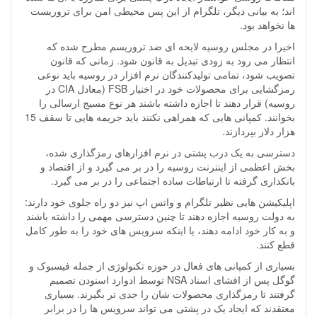
اند؛ به بیانی دیگر، تلگرام از این پس محیطی امن برای تروریست
ها نخواهد بود.
اخیرا در مجلس روسیه لایحه ای ضد تروریسم مطرح شده که
انتظار می رود به زودی تبدیل به قانون شود. زمانی که قانون
تصویب شود، تمامی تولیدکنندگان نرم افزار در روسیه باید نوعی
رمزگشایی برای محصولات خود در اختیار FSB (معادل CIA در
روسیه) قرار دهند تا اجازه داشته باشند هر نوع مسیج ارسالی را
بخوانند. کمپانی هایی که همراهی نکنند باید جریمه هایی تا سقف 15
هزار دلار بپردازند.
دسترسی به یک درب پشتی در نرم افزارهای رمزگذاری شده،
بخش اعظمی از اینترنت روسیه را در بر می گیرد و از اقتصاد و
بانکداری گرفته تا ارتباطات ساده اجتماعی را در بر می گیرد.
اپلیکیشن هایی نظیر تلگرام و واتس اپ نیز دو راه جلوی خود دارند:
به دولت روسیه اجازه دهند تا چنین دسترسی مهمی را داشته باشند
و به کار خود ادامه دهند، یا اینکه سرویس های خود را به طور کامل
قطع کنند.
بسیاری از کمپانی های فعال در حوزه تکنولوژی از جمله فیسبوک و
گوگل پس از افشای اسناد NSA توسط ادوارد اسنودن تصمیم
گرفتند تا رمزگذاری محصولات شان را جدی تر بگیرند. بسیاری
معتقدند که ایجاد یک در پشتی می تواند سرویس ها را در برابر