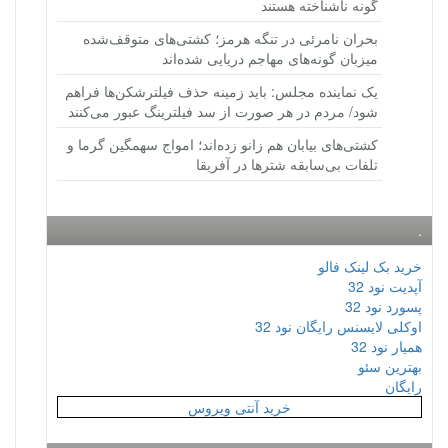
گونه ناشناخته هستند
بحران نامرئی در تنگه هرمز؛ کشتی‌های متوقف‌شده
میزبان گونه‌های مهاجم دریایی شده‌اند
یک نماینده مجلس: باید زمینه حذف فیلترشکن‌ها فراهم
شود/ مردم در هر صورت از سد فیلترینگ عبور می‌کنند
کشتی‌های بیابان هم زانو زده‌اند؛ امواج سهمگین گرما و
تلفات بی‌سابقه شترها در آفریقا
.
خرید بک لینک فالو
آپدیت نود 32
پسورد نود 32
اوکلی لایسنس رایگان نود 32
همیار نود 32
بهترین سئو
رایگان
خرید آنتی ویروس