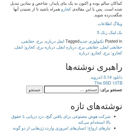
کماکان سالم بوده و اکنون به یک بنای پایدار، شاخص و نمادین تبدیل
شده است. پس با این مقاله‌ی
کجارو
همراه باشید تا از شنیدن آنها
شگفت‌زده شوید.
وبلاگ اطلاعات
بک لینک رنک 5
Posted in
تکنولوژی جدید
Tagged
ایفل درباره
,
برج
,
حقایقی
,
حقایقی ایفل
,
حقایقی برج
,
درباره ایفل
,
درباره برج
,
کجارو: ایفل
,
کجارو: برج
,
کجارو: درباره
راهبری نوشته‌ها
دانلود 3.14 اندروید
The SSD 13TB
جستجو برای:
نوشته‌های تازه
شرکت هوش مصنوعی برای یافتن گنج، دزد دریایی با حقوق
بالا استخدام می‌کند
تبارهای ارواح؛ انسان‌های امروزی وارث ژن‌هایی از دو گونه