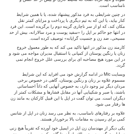
نامناسب است.
در چنین شرایطی به فرد مذکور پیشنهاد شده، یا با همین شرایط
کنار بیاید، یا این که به تیم دیگری با پرداخت و مزایای کمتر نقل
مکان کند، که او از سر ناچاری گزینه دوم را برگزیده است. این فرد
در انتها جو حاکم بر اپل را «سفید پوست و مرد سالارانه، بیش از حد
مسیحی، ضد زن و جنسیت گرایانه» توصیف کرده است.
کارمند زن مذکور در انتها تاکید می کند که به طور معمول خروج
زنان یا رنگین پوستان از کمپانی با استقبال مدیران مواجه می شود و
در این مورد هیچ مصاحبه ای برای بررسی علل خروج انجام نمی
گردد.
وبسایت Mic در ادامه گزارش خود می افزاید که این شرایط
مسموم علاوه بر زنان و رنگین پوستان، گاهی در خصوص برخی
مردان دیگر نیز وجود دارد، به خصوص آنهایی که ذاتاً احساساتی
باشند، یا صبر و شکیبایی آنها در مقابل فشارها و مشکلات کمتر از
دیگران است. می توان گفت در اپل با این قبیل کارکنان به مانند زن
ها رفتار می شود.
علاوه بر رفتارهای نامناسب، به نظر می رسد زنان در اپل از شانس
کمی برای رسیدن به مقامات بالا برخوردار هستند.
یکی دیگر از مهندسان زن اپل در ایمیل خود آورده که تقریباً هیچ زنی
در اپل، هرگز به دو رتبه بالاتر از آن جایگاهی که در مصاحبه ورودی