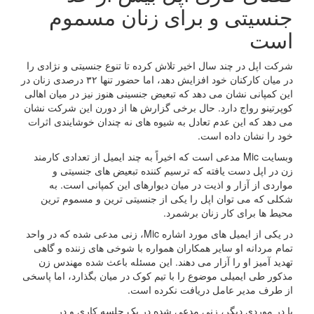
جنسیتی و برای زنان مسموم
است
شرکت اپل در چند سال اخیر تلاش کرده تا تنوع جنسیتی و نژادی را
در میان کارکنان خود افزایش دهد،‌ اما حضور تنها ۳۲ درصدی زنان در
این کمپانی نشان می دهد که تبعیض جنسینی هنوز نیز در میان اهالی
کوپرتینو رواج دارد. حال برخی گزارش ها از دورن این شرکت نشان
می دهد که این عدم تعادل به شیوه های نه چندان خوشایندی اثرات
خود را نشان داده است.
وبسایت Mic مدعی است که اخیراً به چند ایمیل از تعدادی کارمند
زن در اپل دست یافته که ترسیم کننده تبعیض های جنسیتی و
مواردی از آزار و اذیت در میان دیوارهای این کمپانی است. به
شکلی که می توان اپل را یکی از جنسیتی ترین و مسموم ترین
محیط ها برای کار زنان برشمرد.
در یکی از ایمیل های مورد اشاره Mic، زنی مدعی شده که در واحد
تمام مردانه او سایر همکاران همواره با شوخی های زننده و گاهی
تهدید آمیز او را آزار می دهند. این مسئله باعث شده مهندس زن
مذکور طی ایمیلی موضوع را با تیم کوک در میان بگذارد، اما پاسخی
از طرف مدیر عامل دریافت نکرده است.
یا در موردی دیگر، زنی مدعی شده در یک جلسه کاری و در