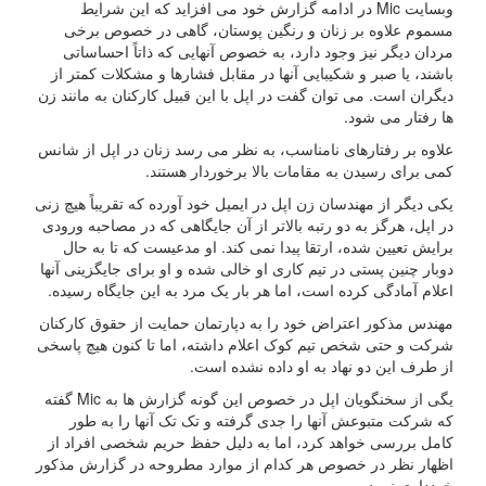
وبسایت Mic در ادامه گزارش خود می افزاید که این شرایط
مسموم علاوه بر زنان و رنگین پوستان، گاهی در خصوص برخی
مردان دیگر نیز وجود دارد، به خصوص آنهایی که ذاتاً احساساتی
باشند، یا صبر و شکیبایی آنها در مقابل فشارها و مشکلات کمتر از
دیگران است. می توان گفت در اپل با این قبیل کارکنان به مانند زن
ها رفتار می شود.
علاوه بر رفتارهای نامناسب، به نظر می رسد زنان در اپل از شانس
کمی برای رسیدن به مقامات بالا برخوردار هستند.
یکی دیگر از مهندسان زن اپل در ایمیل خود آورده که تقریباً هیچ زنی
در اپل، هرگز به دو رتبه بالاتر از آن جایگاهی که در مصاحبه ورودی
برایش تعیین شده، ارتقا پیدا نمی کند. او مدعیست که تا به حال
دوبار چنین پستی در تیم کاری او خالی شده و او برای جایگزینی آنها
اعلام آمادگی کرده است، اما هر بار یک مرد به این جایگاه رسیده.
مهندس مذکور اعتراض خود را به دپارتمان حمایت از حقوق کارکنان
شرکت و حتی شخص تیم کوک اعلام داشته، اما تا کنون هیچ پاسخی
از طرف این دو نهاد به او داده نشده است.
یگی از سخنگویان اپل در خصوص این گونه گزارش ها به Mic گفته
که شرکت متبوعش آنها را جدی گرفته و تک تک آنها را به طور
کامل بررسی خواهد کرد، اما به دلیل حفظ حریم شخصی افراد از
اظهار نظر در خصوص هر کدام از موارد مطروحه در گزارش مذکور
خودداری نمود.