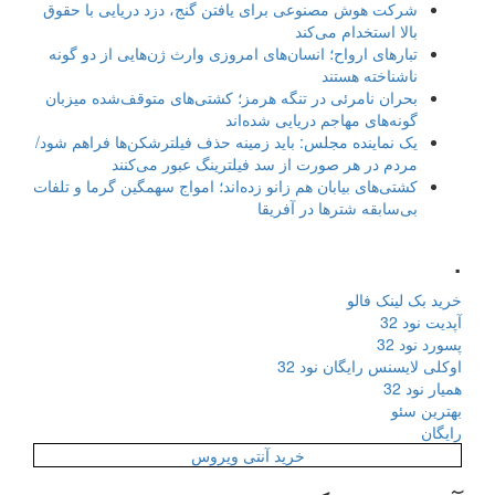
شرکت هوش مصنوعی برای یافتن گنج، دزد دریایی با حقوق
بالا استخدام می‌کند
تبارهای ارواح؛ انسان‌های امروزی وارث ژن‌هایی از دو گونه
ناشناخته هستند
بحران نامرئی در تنگه هرمز؛ کشتی‌های متوقف‌شده میزبان
گونه‌های مهاجم دریایی شده‌اند
یک نماینده مجلس: باید زمینه حذف فیلترشکن‌ها فراهم شود/
مردم در هر صورت از سد فیلترینگ عبور می‌کنند
کشتی‌های بیابان هم زانو زده‌اند؛ امواج سهمگین گرما و تلفات
بی‌سابقه شترها در آفریقا
.
خرید بک لینک فالو
آپدیت نود 32
پسورد نود 32
اوکلی لایسنس رایگان نود 32
همیار نود 32
بهترین سئو
رایگان
خرید آنتی ویروس