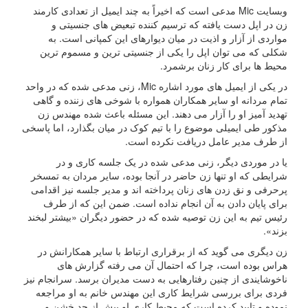
وبسایت Mic مدعی است که اخیراً به چند ایمیل از تعدادی کارمند
زن در اپل دست یافته که ترسیم کننده تبعیض های جنسیتی و
مواردی از آزار و اذیت در میان دیوارهای این کمپانی است. به
شکلی که می توان اپل را یکی از جنسیتی ترین و مسموم ترین
محیط ها برای کار زنان برشمرد.
در یکی از ایمیل های مورد اشاره Mic، زنی مدعی شده که در واحد
تمام مردانه او سایر همکاران همواره با شوخی های زننده و گاهی
تهدید آمیز او را آزار می دهند. این مسئله باعث شده مهندس زن
مذکور طی ایمیلی موضوع را با تیم کوک در میان بگذارد، اما پاسخی
از طرف مدیر عامل دریافت نکرده است.
یا در موردی دیگر، زنی مدعی شده در یک جلسه کاری و در
شرایطی که او تنها زن حاضر در آنجا بوده، سایر مردان به تمسخر
پرحرفی و نق زدن های زنان پرداخته اند و مدیر جلسه نیز اقدامی
برای پایان دادن به آن انجام نداده است. ضمن این که از طرف
رئیس تیم به این زن توصیه شده که در حضور دیگران «بیشتر لبخند
بزند».
زن دیگری می گوید که از برقراری ارتباط با سایر همکارانش در
هراس بوده است، چرا که احتمال آن می رفته گزارش های
ناخوشایندی از چنین رفتارهایی به دست مدیران برسد. سرانجام نیز
فردی برای بررسی شرایط کاری این مهندس خانم به او مراجعه
نموده و تایید کرده است که محیط کاری او بیش از حد خشن و