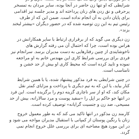
شرایطی که او تنها زن حاضر در آنجا بوده، سایر مردان به تمسخر
پرحرفی و نق زدن های زنان پرداخته اند و مدیر جلسه نیز اقدامی
برای پایان دادن به آن انجام نداده است. ضمن این که از طرف
رئیس تیم به این زن توصیه شده که در حضور دیگران «بیشتر لبخند
بزند».
زن دیگری می گوید که از برقراری ارتباط با سایر همکارانش در
هراس بوده است، چرا که احتمال آن می رفته گزارش های
ناخوشایندی از چنین رفتارهایی به دست مدیران برسد. سرانجام نیز
فردی برای بررسی شرایط کاری این مهندس خانم به او مراجعه
نموده و تایید کرده است که محیط کاری او بیش از حد خشن و
نامناسب است.
در چنین شرایطی به فرد مذکور پیشنهاد شده، یا با همین شرایط
کنار بیاید، یا این که به تیم دیگری با پرداخت و مزایای کمتر نقل
مکان کند، که او از سر ناچاری گزینه دوم را برگزیده است. این فرد
در انتها جو حاکم بر اپل را «سفید پوست و مرد سالارانه، بیش از حد
مسیحی، ضد زن و جنسیت گرایانه» توصیف کرده است.
کارمند زن مذکور در انتها تاکید می کند که به طور معمول خروج
زنان یا رنگین پوستان از کمپانی با استقبال مدیران مواجه می شود و
در این مورد هیچ مصاحبه ای برای بررسی علل خروج انجام نمی
گردد.