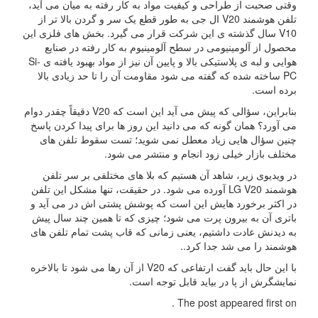
وقتی صحبت از طراحی و کیفیت مواد به کار رفته به میان می آید،
تلفن هوشمند V20 ال جی به طور قطع یک سر و گردن بالا تر از
V10 سال گذشته ی این شرکت قرار می گیرد. بخش های فلزی این
محصول از آلومینیومی در سطح آلومینیوم به کار رفته در صنایع
هوایی و لبه ی پلاستیکی بالا و پایین آن نیز از مواد بهبود یافته ی Si-
PC ساخته شده که گفته می شود مقاومت آن را تا حد زیادی بالا
برده است.
بنابراین، سؤالی که پیش می آید این است که V20 دقیقاً چقدر دوام
می آورد؟ همان گونه که می دانید این روز ها برای پیدا کردن پاسخ
چنین سؤال هایی زیاد معطل نمی شوید؛ تست سقوط تلفن های
مختلف بازار خیلی زود انجام و منتشر می شود.
در ویدیوی زیر، شاهد آن هستیم که بلا های مختلفی بر سر تلفن
هوشمند LG V20 آورده می شود. در حقیقت، تنها مشکل این تلفن
در اکثر برخورد هایش این است که پوشش پشتی اش در می آید و
باتری آن به بیرون پرت می شود؛ چیزی که تا همین چند سال پیش
به دیدنش عادت داشتیم، یعنی زمانی که قاب پشت تمام تلفن های
هوشمند را می شد جدا کرد..
با این حال باید گفت ارتفاعی که V20 از آن رها می شود تا بالاخره
نمایشگرش از پا در بیاید قابل توجه است.
The post appeared first on .