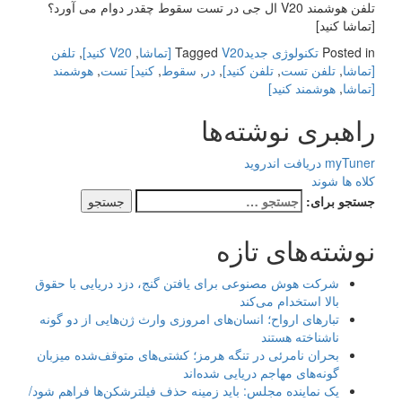
تلفن هوشمند V20 ال جی در تست سقوط چقدر دوام می آورد؟
[تماشا کنید]
Posted in
تکنولوژی جدید
V20 [تماشا
Tagged
,
V20 کنید]
,
تلفن
[تماشا
,
تلفن تست
,
تلفن کنید]
,
در
,
سقوط
,
کنید] تست
,
هوشمند
[تماشا
,
هوشمند کنید]
راهبری نوشته‌ها
myTuner دریافت اندروید
کلاه ها شوند
جستجو برای:
نوشته‌های تازه
شرکت هوش مصنوعی برای یافتن گنج، دزد دریایی با حقوق
بالا استخدام می‌کند
تبارهای ارواح؛ انسان‌های امروزی وارث ژن‌هایی از دو گونه
ناشناخته هستند
بحران نامرئی در تنگه هرمز؛ کشتی‌های متوقف‌شده میزبان
گونه‌های مهاجم دریایی شده‌اند
یک نماینده مجلس: باید زمینه حذف فیلترشکن‌ها فراهم شود/