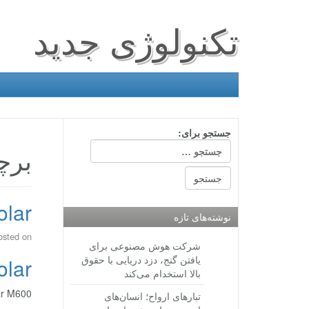
تکنولوژی جدید
جستجو برای:
برچ
Polar هوشم
نوشته‌های تازه
osted on
شرکت هوش مصنوعی برای
یافتن گنج، دزد دریایی با حقوق
Polar هوشم
بالا استخدام می‌کند
Polar M600 یک ساعت هوشمند آندروی
تبارهای ارواح؛ انسان‌های