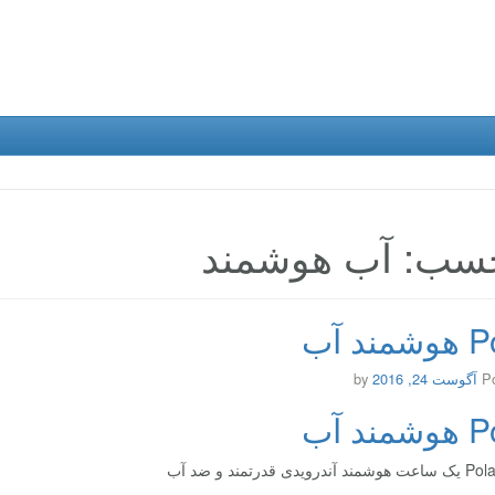
سب: آب هوشمند
ند آب
P
آگوست 24, 2016
by
ند آب
دی قدرتمند و ضد آب