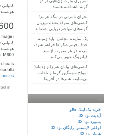
امروزی وارث ژن‌هایی از دو
گونه ناشناخته هستند
هوشمند 
بحران نامرئی در تنگه هرمز؛
Polar M600 یک س
کشتی‌های متوقف‌شده میزبان
گونه‌های مهاجم دریایی شده‌اند
(image)
یک نماینده مجلس: باید زمینه
حذف فیلترشکن‌ها فراهم شود/
هوشمند 
مردم در هر صورت از سد
Polar M600 یک ساعت هوشمند آندروی
فیلترینگ عبور می‌کنند
s cheats
کشتی‌های بیابان هم زانو زده‌اند؛
epublic.
امواج سهمگین گرما و تلفات
hoesjes
بی‌سابقه شترها در آفریقا
ted in
.
خرید بک لینک فالو
آپدیت نود 32
پسورد نود 32
اوکلی لایسنس رایگان نود 32
همیار نود 32