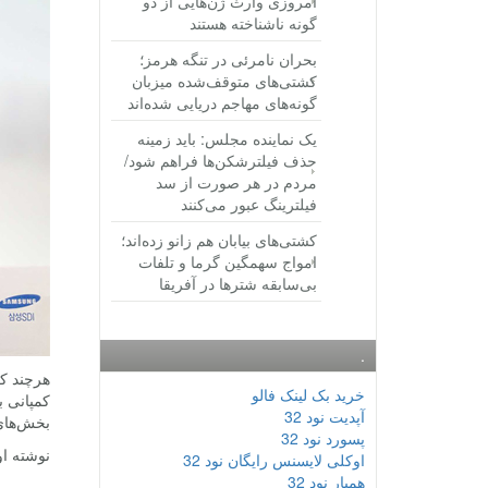
امروزی وارث ژن‌هایی از دو
گونه ناشناخته هستند
بحران نامرئی در تنگه هرمز؛
کشتی‌های متوقف‌شده میزبان
گونه‌های مهاجم دریایی شده‌اند
یک نماینده مجلس: باید زمینه
حذف فیلترشکن‌ها فراهم شود/
مردم در هر صورت از سد
فیلترینگ عبور می‌کنند
کشتی‌های بیابان هم زانو زده‌اند؛
امواج سهمگین گرما و تلفات
بی‌سابقه شترها در آفریقا
.
هرچند که
خرید بک لینک فالو
کمپانی ب
آپدیت نود 32
بخش‌های 
پسورد نود 32
نوشته او
اوکلی لایسنس رایگان نود 32
همیار نود 32