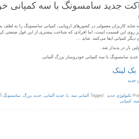
ت جدید سامسونگ با سه کمپانی خود
 شاید کاربران معمولی در کشورهای اروپایی، کمپانی سامسونگ را به لطف بخش
ر روی این قسمت است، اما افرادی که شناخت بیشتری از این غول صنعتی کره‌ای 
دیگر کمپانی ایفا می‌کنند. شاید …
لین بار در پدیدار شد.
دید سامسونگ با سه کمپانی خودروساز بزرگ آلمانی
بک لینک
 جدید
Pos
تکنولوژی جدید
Tagged
آلمانی سه
,
با
,
جدید آلمانی
,
جدید بزرگ
,
سامسونگ آل
سه
,
کمپانی