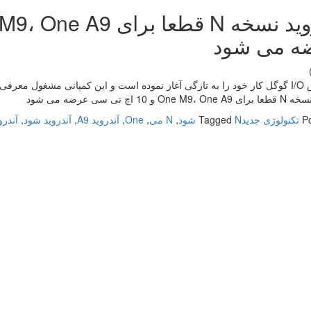
ه می شود
افزاری خود در آن است.
On و 10 اچ تی سی عرضه می شود
P
تکنولوژی جدید
N شود
Tagged
,
N می
,
One
,
آندروید A9
,
آندروید شود
,
آندرو