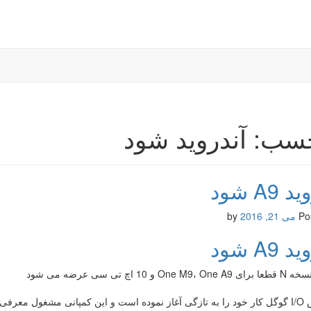
سب: آندروید شود
 A9 شود
Po
می 21, 2016
by
 A9 شود
On و 10 اچ تی سی عرضه می شود
افزاری خود در آن است.