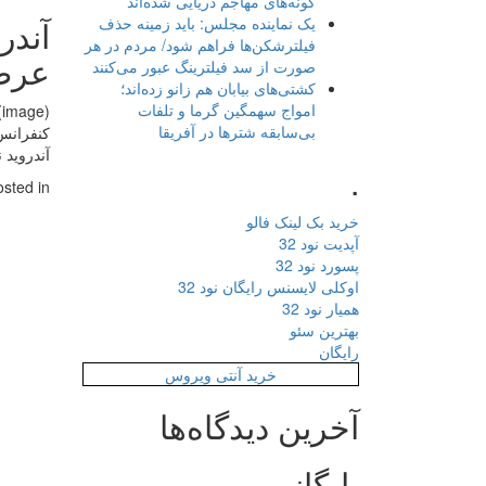
گونه‌های مهاجم دریایی شده‌اند
یک نماینده مجلس: باید زمینه حذف
فیلترشکن‌ها فراهم شود/ مردم در هر
عرض
صورت از سد فیلترینگ عبور می‌کنند
کشتی‌های بیابان هم زانو زده‌اند؛
امواج سهمگین گرما و تلفات
(image)
بی‌سابقه شترها در آفریقا
کنفرانس I/O گوگل کار خود را به تازگی آغاز نموده است و این کمپانی مشغول معرفی جدیدترین دستاوردهای نرم 
آندروید نسخه N قطعا برای e M9، One A9
.
osted in
خرید بک لینک فالو
آپدیت نود 32
پسورد نود 32
اوکلی لایسنس رایگان نود 32
همیار نود 32
بهترین سئو
رایگان
خرید آنتی ویروس
آخرین دیدگاه‌ها
بایگانی