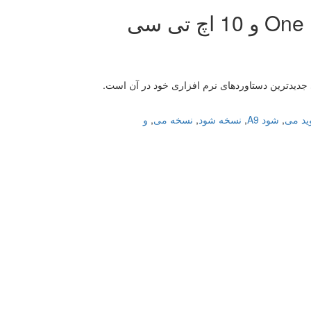
آندروید نسخه N قطعا برای One M9، One A9 و 10 اچ تی سی
ید می
,
شود A9
,
نسخه شود
,
نسخه می
,
و