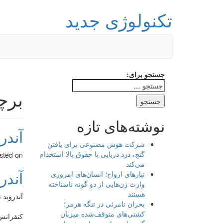
تکنولوژی جدید
جستجو برای:
برچ
نوشته‌های تازه
آندروید
شرکت هوش مصنوعی برای یافتن
گنج، دزد دریایی با حقوق بالا استخدام
sted on
می‌کند
آندروید
تبارهای ارواح؛ انسان‌های امروزی
وارث ژن‌هایی از دو گونه ناشناخته
هستند
آندروید نسخه N قطعا برای e M9، One A9
بحران نامرئی در تنگه هرمز؛
کشتی‌های متوقف‌شده میزبان
کنفرانس I/O گوگل کار خود را به تازگی آغاز نموده است و این کمپانی مشغول معرفی جدیدترین دستاوردهای نرم 