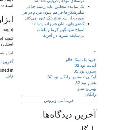
گونه‌های مهاجم دریایی شده‌اند
استفاده 
یک نماینده مجلس: باید زمینه حذف
فیلترشکن‌ها فراهم شود/ مردم در هر
ابزا
صورت از سد فیلترینگ عبور می‌کنند
کشتی‌های بیابان هم زانو زده‌اند؛
امواج سهمگین گرما و تلفات
(image)
بی‌سابقه شترها در آفریقا
کیسه اسک
استفاده 
.
ابزار س
خرید بک لینک فالو
آخرین ا
آپدیت نود 32
osted in
پسورد نود 32
قابل
اوکلی لایسنس رایگان نود 32
همیار نود 32
بهترین سئو
رایگان
خرید آنتی ویروس
آخرین دیدگاه‌ها
بایگانی