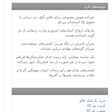
نوشته‌های تازه
شرکت هوش مصنوعی برای یافتن گنج، دزد دریایی با
حقوق بالا استخدام می‌کند
تبارهای ارواح؛ انسان‌های امروزی وارث ژن‌هایی از دو
گونه ناشناخته هستند
بحران نامرئی در تنگه هرمز؛ کشتی‌های متوقف‌شده
میزبان گونه‌های مهاجم دریایی شده‌اند
یک نماینده مجلس: باید زمینه حذف فیلترشکن‌ها فراهم
شود/ مردم در هر صورت از سد فیلترینگ عبور می‌کنند
کشتی‌های بیابان هم زانو زده‌اند؛ امواج سهمگین گرما و
تلفات بی‌سابقه شترها در آفریقا
.
خرید بک لینک فالو
آپدیت نود 32
پسورد نود 32