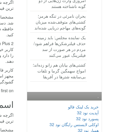
امروزی وارث ژن‌هایی از دو
اگرچه شا
گونه ناشناخته هستند
ترین قیمت ممکن 
بحران نامرئی در تنگه هرمز؛
کشتی‌های متوقف‌شده میزبان
گونه‌های مهاجم دریایی شده‌اند
کنید.
یک نماینده مجلس: باید زمینه
حذف فیلترشکن‌ها فراهم شود/
مردم در هر صورت از سد
فیلترینگ عبور می‌کنند
دهند.
کشتی‌های بیابان هم زانو زده‌اند؛
امواج سهمگین گرما و تلفات
بی‌سابقه شترها در آفریقا
گشودگی f/2.2 مناسب تصاویر سلفی خواهد بود. دوربین اصلی دستگاه همراه با فناوری etection Auto Focus
rst on .
.
اسمارتفون 
خرید بک لینک فالو
آپدیت نود 32
اگرچه شا
پسورد نود 32
ترین قیمت ممکن 
اوکلی لایسنس رایگان نود 32
همیار نود 32