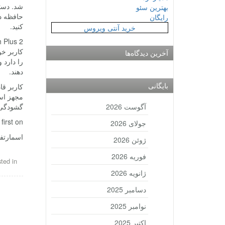
بهترین سئو
رایگان
کنید.
خرید آنتی ویروس
آخرین دیدگاه‌ها
دهند.
بایگانی
آگوست 2026
گشودگی f/2.2 مناسب تصاویر سلفی خواهد بود. دوربین اصلی دستگاه همراه با فناوری etection Auto Focus
rst on .
جولای 2026
اسمارتفون میان رده  2
ژوئن 2026
فوریه 2026
ted in
ژانویه 2026
دسامبر 2025
نوامبر 2025
اکتبر 2025