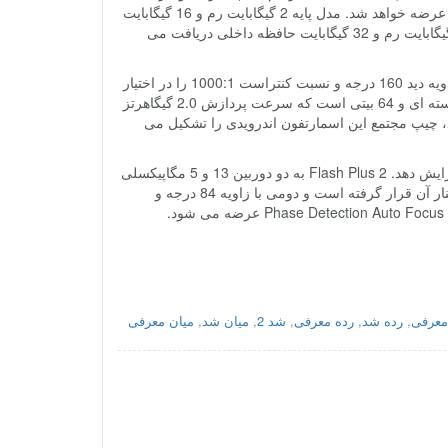
شد. دستگاه ابتدا در کشور فیلیپین، ویتنام، مالزی، تایلند و موناکو با قیمت پایه 160 دلار عرضه خواهد شد. مدل پایه 2 گیگابایت رم و 16 گیگابایت
حافظه داخلی خواهد داشت اما اگر تمایل دارید تا 30 دلار بیشتر بپردازید، موبایلی با 3 گیگابایت رم و 32 گیگابایت حافظه داخلی دریافت می
Flash Plus 2 به نمایشگر 5.5 اینچی OGS با رزولوشن 1080 پیکسل مجهز است که زاویه دید 160 درجه و نسبت کنتراست 1000:1 را در اختیار
کاربر خود قرار می دهد. پردازنده Helio P10 (یا MT6755) از مدیاتک، پردازنده ای 8 هسته ای و 64 بیتی است که سرعت پردازش 2.0 گیگاهرتز
ه گرافیکی Mali-T860MP2 که سرعتی معاد 700 مگاهرتز دارد، چیپ مجتمع این اسمارتفون اندرویدی را تشکیل می
کاربر قادر است تا از طریق درگاه میکرو اس دی، حافظه داخلی را تا 128 گیگابایت افزایش دهد. Flash Plus 2 به دو دوربین 13 و 5 مگاپیکسلی
مجهز است. اولی سنسور OV13853 با گشودگی لنز f/2.0 است که دو فلاش LED در کنار آن قرار گرفته است و دومی با زاویه 84 درجه و
معرفی
,
رده شد
,
رده معرفی
,
شد 2
,
میان شد
,
میان معرفی