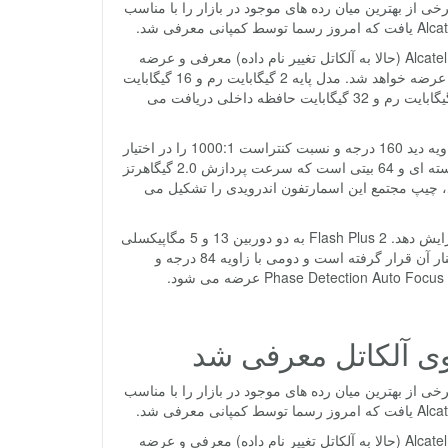
برخی از بهترین میان رده های موجود در بازار را با مناسب
مشخصا، این دستگاه دنباله رو راه Flash Plus است که سال 2014 توسط Alcatel OneTouch (حالا به آلکاتل تغییر نام داده) معرفی و عرضه
شد. دستگاه ابتدا در کشور فیلیپین، ویتنام، مالزی، تایلند و موناکو با قیمت پایه 160 دلار عرضه خواهد شد. مدل پایه 2 گیگابایت رم و 16 گیگابایت
حافظه داخلی خواهد داشت اما اگر تمایل دارید تا 30 دلار بیشتر بپردازید، موبایلی با 3 گیگابایت رم و 32 گیگابایت حافظه داخلی دریافت می
Flash Plus 2 به نمایشگر 5.5 اینچی OGS با رزولوشن 1080 پیکسل مجهز است که زاویه دید 160 درجه و نسبت کنتراست 1000:1 را در اختیار
کاربر خود قرار می دهد. پردازنده Helio P10 (یا MT6755) از مدیاتک، پردازنده ای 8 هسته ای و 64 بیتی است که سرعت پردازش 2.0 گیگاهرتز
ه گرافیکی Mali-T860MP2 که سرعتی معاد 700 مگاهرتز دارد، چیپ مجتمع این اسمارتفون اندرویدی را تشکیل می
کاربر قادر است تا از طریق درگاه میکرو اس دی، حافظه داخلی را تا 128 گیگابایت افزایش دهد. Flash Plus 2 به دو دوربین 13 و 5 مگاپیکسلی
مجهز است. اولی سنسور OV13853 با گشودگی لنز f/2.0 است که دو فلاش LED در کنار آن قرار گرفته است و دومی با زاویه 84 درجه و
برخی از بهترین میان رده های موجود در بازار را با مناسب
مشخصا، این دستگاه دنباله رو راه Flash Plus است که سال 2014 توسط Alcatel OneTouch (حالا به آلکاتل تغییر نام داده) معرفی و عرضه