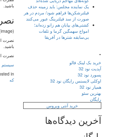
گونه‌های مهاجم دریایی شده‌اند
باشید.
یک نماینده مجلس: باید زمینه حذف
فیلترشکن‌ها فراهم شود/ مردم در هر
نصرت
صورت از سد فیلترینگ عبور می‌کنند
کشتی‌های بیابان هم زانو زده‌اند؛
امواج سهمگین گرما و تلفات
(image)
بی‌سابقه شترها در آفریقا
نصرت الل
باشید.
.
نصرت ال
خرید بک لینک فالو
سیستم ا
آپدیت نود 32
osted in
پسورد نود 32
که
اوکلی لایسنس رایگان نود 32
همیار نود 32
بهترین سئو
رایگان
خرید آنتی ویروس
آخرین دیدگاه‌ها
بایگانی