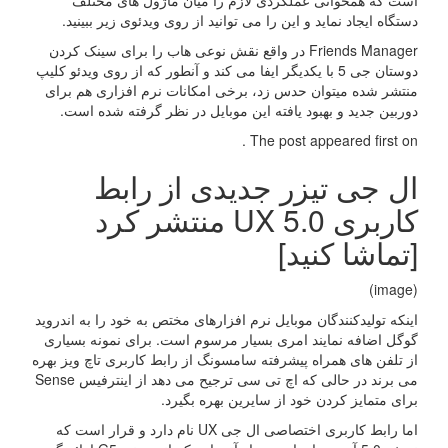
است که همخوانی عملکردی لازم را میان ماژول های مختلف
دستگاه ایجاد نماید و این را می توانید از روی ویدئوی زیر ببینید.
Friends Manager در واقع نقش نوعی هاب را برای سینک کردن
دوستان جی 5 با یکدیگر ایفا می کند و آنطور که از روی ویدئو کلیپ
منتشر شده میتوان حدس زد، برخی امکانات نرم افزاری هم برای
دوربین جدید و بهبود یافته این موبایل در نظر گرفته شده است.
The post appeared first on .
ال جی تیزر جدیدی از رابط
کاربری UX 5.0 منتشر کرد
[تماشا کنید]
(image)
اینکه تولیدکنندگان موبایل نرم افزارهای مختص به خود را به اندروید
گوگل اضافه نمایند امری بسیار مرسوم است. برای نمونه بسیاری
از تلفن های همراه پیشرفته سامسونگ از رابط کاربری تاچ ویز بهره
می برند در حالی که اچ تی سی ترجیح می دهد از اینترفیس Sense
برای متمایز کردن خود از سایرین بهره بگیرد.
اما رابط کاربری اختصاصی ال جی UX نام دارد و قرار است که