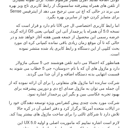
از تلفن های همراه پیشرفته سامسونگ از رابط کاربری تاچ ویز بهره
می برند در حالی که اچ تی سی ترجیح می دهد از اینترفیس Sense
برای متمایز کردن خود از سایرین بهره بگیرد.
اما رابط کاربری اختصاصی ال جی UX نام دارد و قرار است که
نسخه 5.0 آن همراه با پرچمدار آتی این کمپانی یعنی G5 ارائه گردد.
عرضه رسمی این محصول از جمعه همین هفته آغاز خواهد شد و در
حالی که تا آن موقع زمان زیادی باقی نمانده کمپانی کره ای مورد
بحث کلیپی از این دستگاه و رابط کابری یاد شده منتشر نموده
است.
همانطور که احتمالا می دانید تلفن هوشمند جی 5 سبکی ماژولار
دارد و ماژول های آن که با نام «دوستان» جی 5 خطاب می شوند به
قسمت انتهایی بدنه دستگاه اضافه و از آن جدا می گردند.
شرکت سازنده اما ماژول های متفاوتی را برای آن ارائه نموده که از
آن جمله می توان به ماژول صدای اچ دی و دوربین پیشرفته برای
بهبود تجربه عکاسی ببین و بگیر این پرجمدار اشاره نمود.
شرکت مورد بحث چندی پیش کنفرانس ویژه توسعه دهندگان خود را
در ایالات متحده آمریکا برگزار کرد و دفتر اصلی آن در کره حالا
تلاش دارد تا شرکای ثالثی را برای ساخت ماژول های بیشتر پیدا کند.
لازم است اشاره نماییم که ماموریت اصلی و اولیه UX 5.0 این