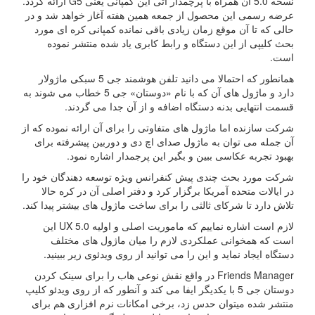
نسخه 5.0 آن همراه با پرچمدار آتی این کمپانی یعنی G5 ارائه گردد.
عرضه رسمی این محصول از جمعه همین هفته آغاز خواهد شد و در
حالی که تا آن موقع زمان زیادی باقی نمانده کمپانی کره ای مورد
بحث کلیپی از این دستگاه و رابط کابری یاد شده منتشر نموده
است.
همانطور که احتمالا می دانید تلفن هوشمند جی 5 سبکی ماژولار
دارد و ماژول های آن که با نام «دوستان» جی 5 خطاب می شوند به
قسمت انتهایی بدنه دستگاه اضافه و از آن جدا می گردند.
شرکت سازنده اما ماژول های متفاوتی را برای آن ارائه نموده که از
آن جمله می توان به ماژول صدای اچ دی و دوربین پیشرفته برای
بهبود تجربه عکاسی ببین و بگیر این پرجمدار اشاره نمود.
شرکت مورد بحث چندی پیش کنفرانس ویژه توسعه دهندگان خود را
در ایالات متحده آمریکا برگزار کرد و دفتر اصلی آن در کره حالا
تلاش دارد تا شرکای ثالثی را برای ساخت ماژول های بیشتر پیدا کند.
لازم است اشاره نماییم که ماموریت اصلی و اولیه UX 5.0 این
است که همخوانی عملکردی لازم را میان ماژول های مختلف
دستگاه ایجاد نماید و این را می توانید از روی ویدئوی زیر ببینید.
Friends Manager در واقع نقش نوعی هاب را برای سینک کردن
دوستان جی 5 با یکدیگر ایفا می کند و آنطور که از روی ویدئو کلیپ
منتشر شده میتوان حدس زد، برخی امکانات نرم افزاری هم برای