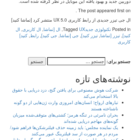
دوربین جدید و بهبود یافته این موبایل در نظر گرفته شده است.
The post appeared first on .
ال جی تیزر جدیدی از رابط کاربری UX 5.0 منتشر کرد [تماشا کنید]
Posted in
تکنولوژی جدید
UX
Tagged
,
ال [تماشا
,
ال کاربری
,
ال
کنید]
,
تیزر [تماشا
,
تیزر کنید]
,
جی [تماشا
,
جی کنید]
,
رابط
,
کنید]
کاربری
جستجو برای:
نوشته‌های تازه
شرکت هوش مصنوعی برای یافتن گنج، دزد دریایی با حقوق
بالا استخدام می‌کند
تبارهای ارواح؛ انسان‌های امروزی وارث ژن‌هایی از دو گونه
ناشناخته هستند
بحران نامرئی در تنگه هرمز؛ کشتی‌های متوقف‌شده میزبان
گونه‌های مهاجم دریایی شده‌اند
یک نماینده مجلس: باید زمینه حذف فیلترشکن‌ها فراهم شود/
مردم در هر صورت از سد فیلترینگ عبور می‌کنند
کشتی‌های بیابان هم زانو زده‌اند؛ امواج سهمگین گرما و تلفات