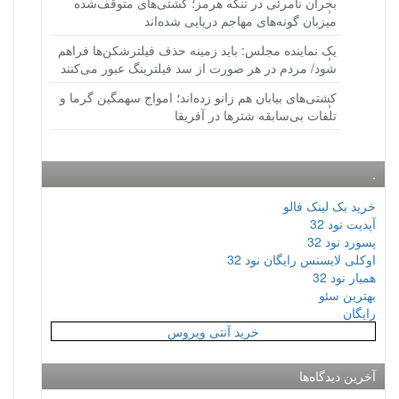
بحران نامرئی در تنگه هرمز؛ کشتی‌های متوقف‌شده
میزبان گونه‌های مهاجم دریایی شده‌اند
یک نماینده مجلس: باید زمینه حذف فیلترشکن‌ها فراهم
شود/ مردم در هر صورت از سد فیلترینگ عبور می‌کنند
کشتی‌های بیابان هم زانو زده‌اند؛ امواج سهمگین گرما و
تلفات بی‌سابقه شترها در آفریقا
.
خرید بک لینک فالو
آپدیت نود 32
پسورد نود 32
اوکلی لایسنس رایگان نود 32
همیار نود 32
بهترین سئو
رایگان
خرید آنتی ویروس
آخرین دیدگاه‌ها