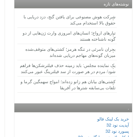
نوشته‌های تازه
شرکت هوش مصنوعی برای یافتن گنج، دزد دریایی با
حقوق بالا استخدام می‌کند
تبارهای ارواح؛ انسان‌های امروزی وارث ژن‌هایی از دو
گونه ناشناخته هستند
بحران نامرئی در تنگه هرمز؛ کشتی‌های متوقف‌شده
میزبان گونه‌های مهاجم دریایی شده‌اند
یک نماینده مجلس: باید زمینه حذف فیلترشکن‌ها فراهم
شود/ مردم در هر صورت از سد فیلترینگ عبور می‌کنند
کشتی‌های بیابان هم زانو زده‌اند؛ امواج سهمگین گرما و
تلفات بی‌سابقه شترها در آفریقا
.
خرید بک لینک فالو
آپدیت نود 32
پسورد نود 32