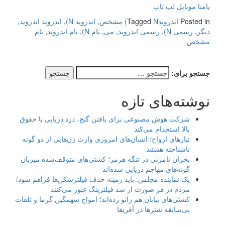
پامنا موبایل لپ تاپ
Posted in
اندروید
N) مشخص
Tagged
,
اندروید N)
,
اندروید اندروید
,
دیگر
,
رسمی N)
,
رسمی اندروید
,
می
,
نام N)
,
نام اندروید
,
نام
مشخص
جستجو برای:
نوشته‌های تازه
شرکت هوش مصنوعی برای یافتن گنج، دزد دریایی با حقوق
بالا استخدام می‌کند
تبارهای ارواح؛ انسان‌های امروزی وارث ژن‌هایی از دو گونه
ناشناخته هستند
بحران نامرئی در تنگه هرمز؛ کشتی‌های متوقف‌شده میزبان
گونه‌های مهاجم دریایی شده‌اند
یک نماینده مجلس: باید زمینه حذف فیلترشکن‌ها فراهم شود/
مردم در هر صورت از سد فیلترینگ عبور می‌کنند
کشتی‌های بیابان هم زانو زده‌اند؛ امواج سهمگین گرما و تلفات
بی‌سابقه شترها در آفریقا