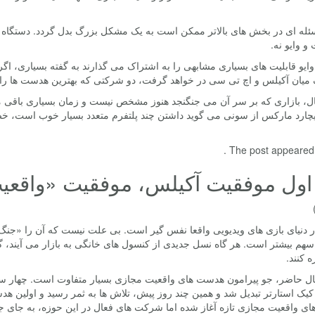
ئله ای در بخش های بالاتر ممکن است به یک مشکل بزرگ بدل گردد. دستگاه ها
 و وایو نه.
ایو قابلیت های بسیاری مشابهی را به اشتراک می گذارند به گفته بسیاری، اگر
 میان آکیلس و اچ تی سی در خواهد گرفت، دو شرکتی که بهترین هدست ها را
ال، بازاری که بر سر آن می جنگنجد هنوز مشخص نیست و زمان بسیاری باقی ما
 ریچارد مارکس از سونی می گوید داشتن چند پلتفرم متعدد بسیار خوب است، 
The post appeared fi
اول موفقیت آکیلس، موفقیت «واقع
ر دنیای بازی های ویدیویی واقعا نفس گیر است. بی علت نیست که آن را «جنگ
م بیشتر است. هر گاه نسل جدیدی از کنسول های خانگی به بازار می آیند، گو
ه کنند.
حال حاضر، جو پیرامون هدست های واقعیت مجازی بسیار متفاوت است. چهار س
 کیک استارتر تبدیل شد و همین چند روز پیش، تلاش ها به ثمر رسید و اولین
 واقعیت مجازی تازه آغاز شده اما شرکت های فعال در این حوزه، به جای جنگی