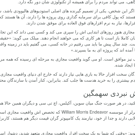
هی، می تواند مردم را برای همیشه از تکنولوژی شان دور نگه دارد.
گر این شخص، یکی از تصمیم گیرنده های اصلی استودیوهای هالیوودی باشد، س
تند که پول کافی برای سرمایه گذاری روی پروژه ها را دارند، آن ها هستند ک
رها، نیاز به نرم افزارهای فوق العاده برای موفق شدن دارند.
جازی هنوز روزهای ابتدایی اش را سپری می کند و کسی نمی داند که این تجارت
کاملا باز است تا هر کاری که می خواهند انجام دهند. میلک می گوید: «حقیقت 
. چند سال پیش ما باید می رفتیم در خانه کسی، می گفتیم باید در زمینه واق
آمده اند که پروژه ای به ما بسپرند.»
 نیز موافق است. او می گوید واقعیت مجازی به مرحله ای رسیده که همه مرد
 ایجاد شده.
دگان سخت افزار حالا به بازی هایی نیاز دارند که خارج ای دنیای واقعیت مج
دم بیشتری را به خرید هدست ها جلب کند. بنابراین، کنار آمدن با سازندگان 
 نبردی سهمگین
کنید، در هر صورت جنگ میان سوین، آکیلس، اچ تی سی و دیگران همین حالا هم
جفری گرلر از موسسه William Morris Endeavor که ت
ایی دارند و جدا از خود، نیازمند یک کامپیوتر گران قیمت دیگر هم هستند، کاربرا
ید: «وقتی که شما به یک سخت افزار واقعیت مجازی متعهد شدید، دشوار است ک