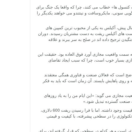
 کنسول ها» خطاب می کنند، چرا که واقعا یک جنگ برای
یی سونی، مایکروسافت و نینتندو می خواهند یکدیگر را
ال پیش، آکیلس به یکی از محبوب ترین کمپین های
 هدست های آکیلس ریفت به دست مشتریان رسیدند. دوران
دن ترجیح داده اند در صلح به سر ببرند و علاقه
مت واقعیت مجازی آورد فوق العاده بود. حقیقت این
مجازی بسیار خوب است، چرا که سبب ایجاد تقاضای
 واضح است که فعالان صنعت و فناوری همگی معتقدند
ه و روی پاهایش بایستد. آن زمان است که باید به فکر
وزه تولید محتوای واقعیت مجازی می گوید: «این ایام من را به یاد روزهای
یک صنعت گسترده تبدیل شود.»
واقعیت مجازی البته یک فناوری نوین نیست و از دهه ها پیش به شکل های متنوع گران قیمت وجود داشته. اما با فرا رسیدن ریفت 600 دلاری،
یدیم که می توان این تکنولوژی را در سطحی پیشرفته، با کیفیت و قیمتی
ه تر است و هر کدام در سطحی که قرار گرفته اند، برای