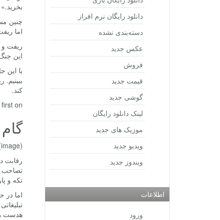
بخرید.»
دانلود رایگان نرم افراز
چنین مس
اما ریفت
دسته‌بندی نشده
ریفت و و
عکس جدید
این جنگ
فروش
با این ح
ببینیم.
قیمت جدید
کند.
گوشی جدید
rst on .
لینک دانلود رایگان
گام 
موزیک های جدید
ویدیو جدید
(image)
رقابت د
ویندوز جدید
تصاحب سه
تکه و پار
اطلاعات
اما در 
تبلیغاتی
هدست های
ورود