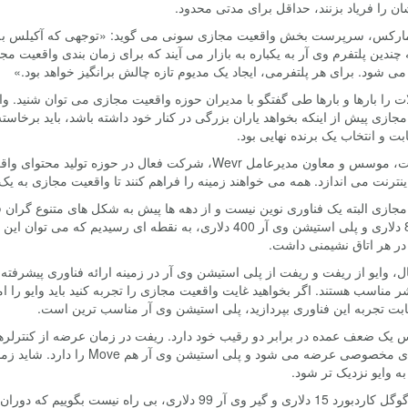
 را فریاد بزنند، حداقل برای مدتی محدود.
مارکس، سرپرست بخش واقعیت مجازی سونی می گوید: «توجهی که آکیلس به س
ندین پلتفرم وی آر به یکباره به بازار می آیند که برای زمان بندی واقعیت 
ی شود. برای هر پلتفرمی، ایجاد یک مدیوم تازه چالش برانگیز خواهد بود.»
ت را بارها و بارها طی گفتگو با مدیران حوزه واقعیت مجازی می توان شنید.
جازی پیش از اینکه بخواهد یاران بزرگی در کنار خود داشته باشد، باید برخاست
ابت و انتخاب یک برنده نهایی بود.
آنتونی بت، موسس و معاون مدیرعامل Wevr، شرکت فعال در ح
اینترنت می اندازد. همه می خواهند زمینه را فراهم کنند تا واقعیت مجازی به 
وایو 800 دلاری و پلی استیشن وی آر 400 دلاری، به نقطه ای رس
در هر اتاق نشیمنی داشت.
ال، وایو از ریفت و ریفت از پلی استیشن وی آر در زمینه ارائه فناوری پیشرفت
بت تجربه این فناوری بپردازید، پلی استیشن وی آر مناسب ترین است.
س یک ضعف عمده در برابر دو رقیب خود دارد. ریفت در زمان عرضه از کنترلره
ه وایو نزدیک تر شود.
وی آر 99 دلاری، بی راه نیست بگوییم که دوران واقعیت مجازی فرا رسیده است.