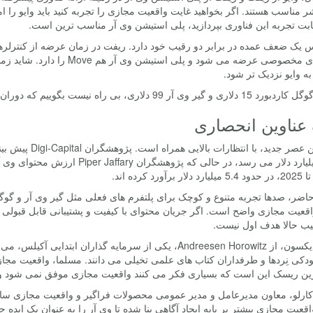
بت تجربه این فناوری بپردازید، پلی استیشن وی آر مناسب ترین است.
س یک ضعف عمده در برابر دو رقیب خود دارد. ریفت در زمان عرضه از کنترلره
ه وایو نزدیک تر شود.
وی آر 99 دلاری، بی راه نیست بگوییم که دوران واقعیت مجازی فرا رسیده است.
عناوین انحصاری
به 30 میلیارد دلار می رسد، در حالی
آورد کرده اند.
اضر، صدها تجربه متنوع و کوچک برای پلتفرم های فعلی مثل گیر وی آر و گوگ
قعیت مجازی واضح است. اگر جریان محتوای با کیفیت و پشتیبانی قابل قبولی 
یب حالا هدف اول نیست.
کریس دیکسون، از Andreesen Horowitz، یکی از سرمایه گذارا
دکی نِردها و طرفداران کتاب های علمی تخیلی می دانند. مسلما، واقعیت مجا
ین ریسک این است که بسیاری فکر می کنند واقعیت مجازی موفق نمی شود و
عیت مجازی بیشتر بر پایه ایجاد آگاهی بنا شده تا وی آر را به عنوان یک ایده جا