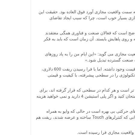
مت واقعیت مجازی آورد فوق العاده بود. حقیقت این
مجازی بسیار خوب است، چرا که سبب ایجاد تقاضای
 واضح است که فعالان صنعت و فناوری همگی معتقدند
ه و روی پاهایش بایستد. آن زمان است که باید به فکر
وزه تولید محتوای واقعیت مجازی می گوید: «این ایام من را به یاد روزهای
یک صنعت گسترده تبدیل شود.»
واقعیت مجازی البته یک فناوری نوین نیست و از دهه ها پیش به شکل های متنوع گران قیمت وجود داشته. اما با فرا رسیدن ریفت 600 دلاری،
یدیم که می توان این تکنولوژی را در سطحی پیشرفته، با کیفیت و قیمتی
ه تر است و هر کدام در سطحی که قرار گرفته اند، برای
همان قشر مناسب هستند. اگر بخواهید غایت واقعیت مجازی را تجربه کنید باید وایو را امتحان کنید و اگر پلی استیشن 4 دارید و نمی خواهید هزینه
ای حرکتی بی بهره است در حالی که وایو به همراه
کنترلرهای مخصوصی عرضه می شود و پلی استیشن وی آر هم Move را دارد. شاید زمانی که کنترلرهای Touch ساخته و عرضه شدند، ریفت هم