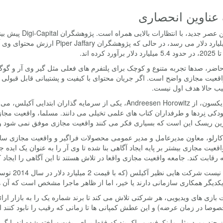
عناوین انحصاری
به 30 میلیارد دلار می رسد، در حالی
آورد کرده اند.
اضر، صدها تجربه متنوع و کوچک برای پلتفرم های فعلی مثل گیر وی آر و گوگ
قعیت مجازی واضح است. اگر جریان محتوای با کیفیت و پشتیبانی قابل قبولی 
یب حالا هدف اول نیست.
کریس دیکسون، از Andreesen Horowitz، یکی از سرمایه گذارا
دکی نِردها و طرفداران کتاب های علمی تخیلی می دانند. مسلما، واقعیت مجا
ین ریسک این است که بسیاری فکر می کنند واقعیت مجازی موفق نمی شود و
عیت مجازی بیشتر بر پایه ایجاد آگاهی بنا شده تا وی آر را به عنوان یک ایده جا
 رقابت کند. جامعه واقعیت مجازی واقعا در تلاش هستند تا این آگاهی را ایجاد ک
مشخص نیست
 یکدیگر همکاری سازمانی دارند یا خیر، اما از ظاهر ماجرا مشخص است که آن ه
بازی های ویدیویی، هر شرکتی تلاش می کند تا برند شماره یک را به بازار ارائ
وصا در زمان عرضه) و این عطش کمپانی ها تا زمانی که رقیب را نابود کنند اد
جز چند مورد مثل ماینکرفت و راک بند که فقط برای ریفت ساخته شده اند یا 