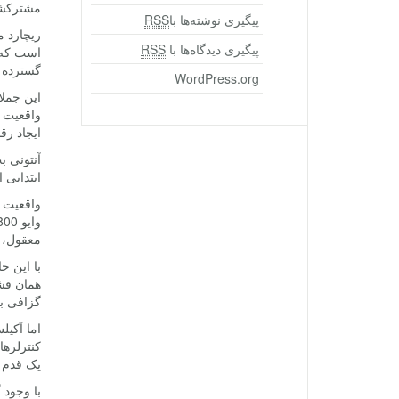
مشترکشان
پیگیری نوشته‌ها با
RSS
ریچارد 
پیگیری دیدگاه‌ها با
RSS
است که چ
گسترده م
WordPress.org
این جملا
واقعیت م
ایجاد رق
ابتدایی 
معقول، 
با این ح
گزافی با
اما آکیل
یک قدم ب
با وجود گوگل کاردبورد 15 دلاری و گیر 