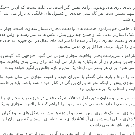
ر دنیای بازی های ویدیویی واقعا نفس گیر است. بی علت نیست که آن را «جنگ
م بیشتر است. هر گاه نسل جدیدی از کنسول های خانگی به بازار می آیند، گو
ه کنند.
حال حاضر، جو پیرامون هدست های واقعیت مجازی بسیار متفاوت است. چهار س
 کیک استارتر تبدیل شد و همین چند روز پیش، تلاش ها به ثمر رسید و اولین
 واقعیت مجازی تازه آغاز شده اما شرکت های فعال در این حوزه، به جای جنگی
 را فریاد بزنند، حداقل برای مدتی محدود.
مارکس، سرپرست بخش واقعیت مجازی سونی می گوید: «توجهی که آکیلس به س
ندین پلتفرم وی آر به یکباره به بازار می آیند که برای زمان بندی واقعیت 
ی شود. برای هر پلتفرمی، ایجاد یک مدیوم تازه چالش برانگیز خواهد بود.»
ت را بارها و بارها طی گفتگو با مدیران حوزه واقعیت مجازی می توان شنید.
جازی پیش از اینکه بخواهد یاران بزرگی در کنار خود داشته باشد، باید برخاست
ابت و انتخاب یک برنده نهایی بود.
آنتونی بت، موسس و معاون مدیرعامل Wevr، شرکت فعال در ح
اینترنت می اندازد. همه می خواهند زمینه را فراهم کنند تا واقعیت مجازی به 
وایو 800 دلاری و پلی استیشن وی آر 400 دلاری، به نقطه ای رس
در هر اتاق نشیمنی داشت.
ال، وایو از ریفت و ریفت از پلی استیشن وی آر در زمینه ارائه فناوری پیشرفت