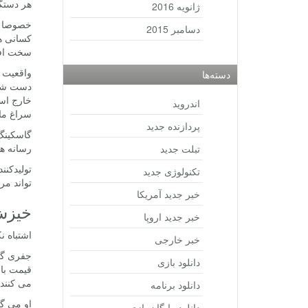
هر دستگا
ژانویه 2016
خصوصا ا
دسامبر 2015
کسانی هس
سخت افزا
واقعیت م
دسته‌ها
دست شان 
خارج است
اندروید
سراغ ما 
پردازنده جدید
گاسکینگ
رسانه ها
تبلت جدید
تولیدکنن
تکنولوژی جدید
تواند مر
خبر جدید آمریکا
خیزش
خبر جدید اروپا
اشتباه ن
خبر خارجی
دانلود بازی
قیمت بال
می کنند.
دانلود برنامه
او می گو
دانلود رایگان بازی