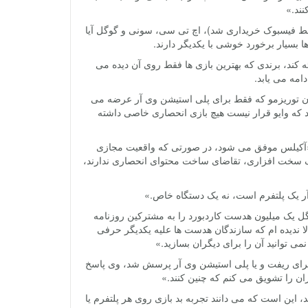
نند.»
 شرکت هایی نظیر آکیلس (که با قیمت 2 میلیارد دلار در سال 2014 توسط فیسبوک خریداری شد)، اچ تی سی، سونی و گوگل آیا
ا بسیار برخورد خوشی با یکدیگر دارند.
ه کند، برندی که بهترین بازی ها فقط روی آن دیده می
امه می یابد.
گرن توریزمو که فقط برای پلی استیشن وی آر عرضه می
د که وایو قرار نیست هیچ بازی انحصاری خاصی داشته
 تکنولوژی می گوید: «آکیلس موفق می شود، در صورتی که واقعیت مجازی
زرگ سخت افزاری، تقاضای ساخت محتوای انحصاری ندارند،
ر یک پلتفرم است، نه یک دستگاه خاص.»
با همکاری نیویورک تایمز و گوگل یک میلیون هدست کاردبورد را به مشترکین روزنامه
لا ندیده ام که سازندگان هدست ها علیه یکدیگر حرفی
ی توانید آن را برای دیگران بسازید.»
 برای ریفت و یا پلی استیشن وی آر پرسش شد، وی پاسخ
ن را تشویق می کنم که چنین کنند.»
د، این است که می دانند تجربه بد بازی روی هر پلتفرم یا