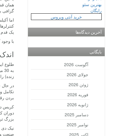
بهترین سئو
رایگان
گزافی با
خرید آنتی ویروس
اما آکیل
آخرین دیدگاه‌ها
یک قدم ب
با وجود گوگل کاردبورد 15 دلاری و گیر 
بایگانی
اندک 
آگوست 2026
جولای 2026
زنده) را تا 2025، در حدود 5.4 میلیارد دلار بر
ژوئن 2026
در حال ح
تکامل وا
فوریه 2026
بردن رق
ژانویه 2026
دوران کو
دسامبر 2025
بزرگ تر
نوامبر 2025
صنعت واق
اکتبر 2025