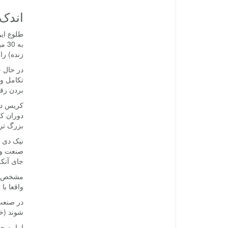
اندک 
زنده) را تا 2025، در حدود 5.4 میلیارد دلار بر
در حال ح
تکامل وا
بردن رق
دوران کو
بزرگ تر
صنعت واق
جای آنکه
واقعا با
در صنعت 
شوند (خص
اما به 