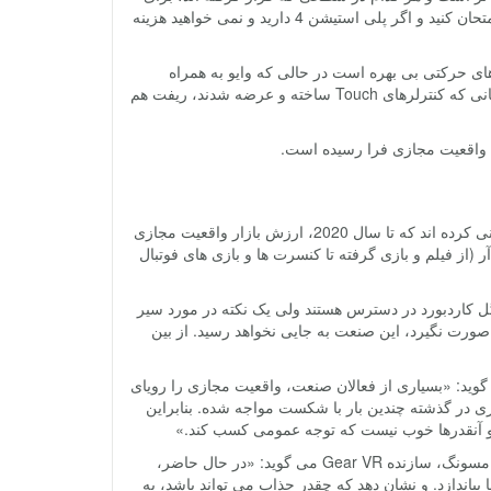
همان قشر مناسب هستند. اگر بخواهید غایت واقعیت مجازی را تجربه کنید باید وایو را امتحان کنید و اگر پلی استیشن 4 دارید و نمی خواهید هزینه
ای حرکتی بی بهره است در حالی که وایو به همراه
کنترلرهای مخصوصی عرضه می شود و پلی استیشن وی آر هم Move را دارد. شاید زمانی که کنترلرهای Touch ساخته و عرضه شدند، ریفت هم
طلوع این عصر جدید، با انتظارات بالایی همراه است. پژوهشگران Digi-Capital پیش بینی کرده اند که تا سال 2020، ارزش بازار واقعیت مجازی
 که پژوهشگران Piper Jaffary ارزش محتوای وی آر (از فیلم و بازی گرفته تا کنسرت ها و بازی های فوتبال
ل کاردبورد در دسترس هستند ولی یک نکته در مورد سیر
صورت نگیرد، این صنعت به جایی نخواهد رسید. از بین
ن ابتدایی آکیلس، می گوید: «بسیاری از فعالان صنعت، واقعیت مجازی را رویای
زی در گذشته چندین بار با شکست مواجه شده. بنابراین
 آنقدرها خوب نیست که توجه عمومی کسب کند.»
نیک دی کارلو، معاون مدیرعامل و مدیر عمومی محصولات فراگیر و واقعیت مجازی سامسونگ، سازنده Gear VR می گوید: «در حال حاضر،
 بیاندازد. و نشان دهد که چقدر جذاب می تواند باشد، به