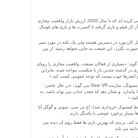
طلوع این عصر جدید، با انتظارات بالایی همراه است. پژوهشگران Digi-Capital پیش بینی کرده اند که تا سال 2020، ارزش بازار واقعیت مجازی
 که پژوهشگران Piper Jaffary ارزش محتوای وی آر (از فیلم و بازی گرفته تا کنسرت ها و بازی های فوتبال
ل کاردبورد در دسترس هستند ولی یک نکته در مورد سیر
صورت نگیرد، این صنعت به جایی نخواهد رسید. از بین
ن ابتدایی آکیلس، می گوید: «بسیاری از فعالان صنعت، واقعیت مجازی را رویای
زی در گذشته چندین بار با شکست مواجه شده. بنابراین
 آنقدرها خوب نیست که توجه عمومی کسب کند.»
نیک دی کارلو، معاون مدیرعامل و مدیر عمومی محصولات فراگیر و واقعیت مجازی سامسونگ، سازنده Gear VR می گوید: «در حال حاضر،
 بیاندازد. و نشان دهد که چقدر جذاب می تواند باشد، به
نند.»
 شرکت هایی نظیر آکیلس (که با قیمت 2 میلیارد دلار در سال 2014 توسط فیسبوک خریداری شد)، اچ تی سی، سونی و گوگل آیا
ا بسیار برخورد خوشی با یکدیگر دارند.
ه کند، برندی که بهترین بازی ها فقط روی آن دیده می
امه می یابد.
گرن توریزمو که فقط برای پلی استیشن وی آر عرضه می