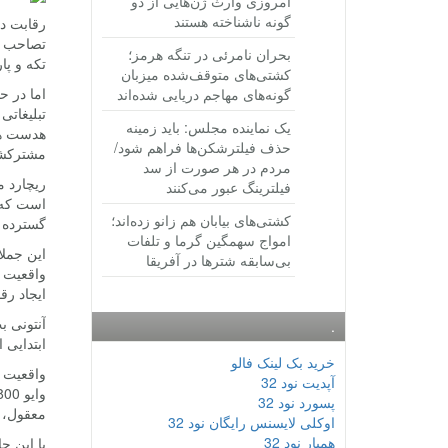
امروزی وارث ژن‌هایی از دو
گونه ناشناخته هستند
رقابت د
تصاحب سه
بحران نامرئی در تنگه هرمز؛
تکه و پار
کشتی‌های متوقف‌شده میزبان
اما در 
گونه‌های مهاجم دریایی شده‌اند
تبلیغاتی
یک نماینده مجلس: باید زمینه
هدست های
حذف فیلترشکن‌ها فراهم شود/
مشترکشان
مردم در هر صورت از سد
ریچارد 
فیلترینگ عبور می‌کنند
است که چ
کشتی‌های بیابان هم زانو زده‌اند؛
گسترده م
امواج سهمگین گرما و تلفات
این جملا
بی‌سابقه شترها در آفریقا
واقعیت م
ایجاد رق
.
ابتدایی 
خرید بک لینک فالو
آپدیت نود 32
پسورد نود 32
معقول، 
اوکلی لایسنس رایگان نود 32
همیار نود 32
با این ح