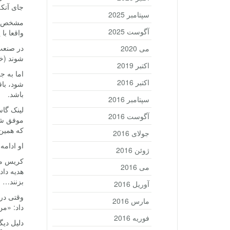
جای آنکه
سپتامبر 2025
آگوست 2025
واقعا با
در صنعت 
می 2020
شوند (خص
اکتبر 2019
اما به 
اکتبر 2016
شود، باق
باشد.
سپتامبر 2016
آگوست 2016
موفق شو
که همین
جولای 2016
او ادام
ژوئن 2016
می 2016
هدیه داد
بزنند… ن
آوریل 2016
وقتی در 
مارس 2016
داد: «م
فوریه 2016
دلیل دیگ