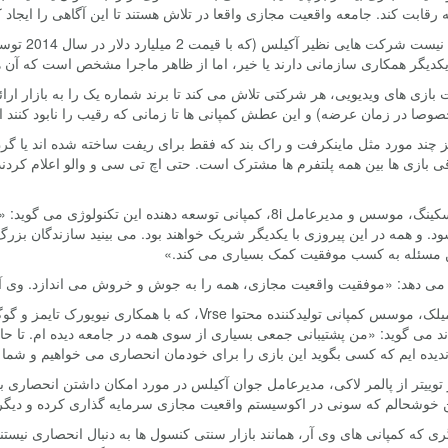
 رقابت کند. جامعه واقعیت مجازی واقعا در تلاش هستند تا این آگاهی را ایجاد ک
مشخص نیست
 یکدیگر همکاری سازمانی دارند یا خیر، اما از ظاهر ماجرا مشخص است که آن ه
بازی های ویدیویی، هر شرکتی تلاش می کند تا برند شماره یک را به بازار ارائ
وصا در زمان عرضه) و این عطش کمپانی ها تا زمانی که رقیب را نابود کنند اد
جز چند مورد مثل ماینکرفت و راک بند که فقط برای ریفت ساخته شده اند یا 
ی بازی ها بین همه پلتفرم ها مشترک است. حتی اچ تی سی و والو اعلام کردن
لینک گاسکینگ، موسس و مدیرعامل 8i، کمپانی توسعه دهنده این
د. و همه در این پیروزی با یکدیگر شریک خواهند بود. می بینید سازندگان ب
 مسئله به کسب موفقیت کمک بسیاری می کند.»
ه می دهد: «موفقیت واقعیت مجازی، همه را به جوش و خروش می اندازد. وی آ
کریس میلک، موسس کمپانی تولیدکننده محتوا Vrse، که 
ند می گوید: «من پشتیبانی جمعی بسیاری از سوی همه در جامعه دیده ام. تا حا
دیده ایم که کسی بگوید این بازی را برای خودمان انحصاری می خواهیم و شما نم
توییتر از پالمر لاکی، مدیرعامل جوان آکیلس در مورد امکان داشتن انحصاری
ن خوشحالم که سونی در اکوسیستم واقعیت مجازی سرمایه گذاری کرده و دیگرا
ری که کمپانی های وی آر، همانند بازار سنتی کنسول ها به دنبال انحصاری نیستن