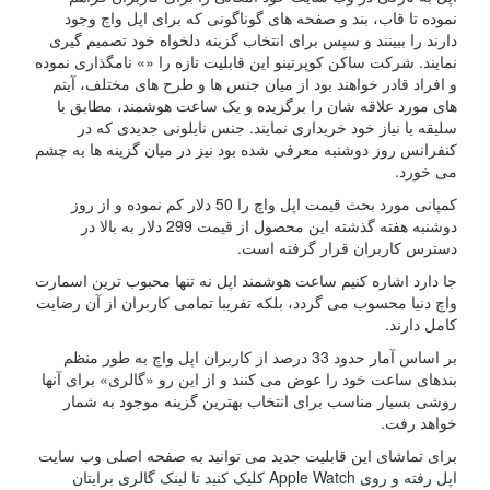
نموده تا قاب، بند و صفحه های گوناگونی که برای اپل واچ وجود
دارند را ببینند و سپس برای انتخاب گزینه دلخواه خود تصمیم گیری
نمایند. شرکت ساکن کوپرتینو این قابلیت تازه را «» نامگذاری نموده
و افراد قادر خواهند بود از میان جنس ها و طرح های مختلف، آیتم
های مورد علاقه شان را برگزیده و یک ساعت هوشمند، مطابق با
سلیقه یا نیاز خود خریداری نمایند. جنس نایلونی جدیدی که در
کنفرانس روز دوشنبه معرفی شده بود نیز در میان گزینه ها به چشم
می خورد.
کمپانی مورد بحث قیمت اپل واچ را 50 دلار کم نموده و از روز
دوشنبه هفته گذشته این محصول از قیمت 299 دلار به بالا در
دسترس کاربران قرار گرفته است.
جا دارد اشاره کنیم ساعت هوشمند اپل نه تنها محبوب ترین اسمارت
واچ دنیا محسوب می گردد، بلکه تفریبا تمامی کاربران از آن رضایت
کامل دارند.
بر اساس آمار حدود 33 درصد از کاربران اپل واچ به طور منظم
بندهای ساعت خود را عوض می کنند و از این رو «گالری» برای آنها
روشی بسیار مناسب برای انتخاب بهترین گزینه موجود به شمار
خواهد رفت.
برای تماشای این قابلیت جدید می توانید به صفحه اصلی وب سایت
اپل رفته و روی Apple Watch کلیک کنید تا لینک گالری برایتان