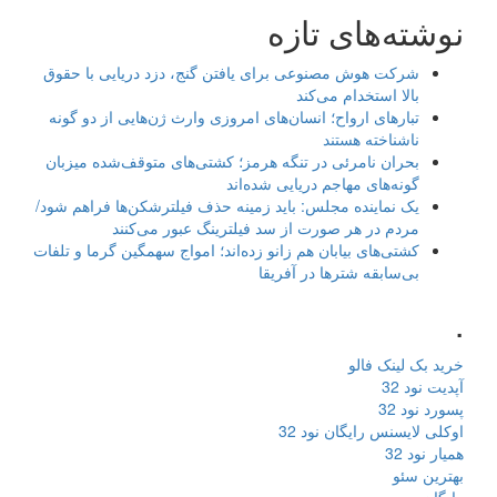
نوشته‌های تازه
شرکت هوش مصنوعی برای یافتن گنج، دزد دریایی با حقوق
بالا استخدام می‌کند
تبارهای ارواح؛ انسان‌های امروزی وارث ژن‌هایی از دو گونه
ناشناخته هستند
بحران نامرئی در تنگه هرمز؛ کشتی‌های متوقف‌شده میزبان
گونه‌های مهاجم دریایی شده‌اند
یک نماینده مجلس: باید زمینه حذف فیلترشکن‌ها فراهم شود/
مردم در هر صورت از سد فیلترینگ عبور می‌کنند
کشتی‌های بیابان هم زانو زده‌اند؛ امواج سهمگین گرما و تلفات
بی‌سابقه شترها در آفریقا
.
خرید بک لینک فالو
آپدیت نود 32
پسورد نود 32
اوکلی لایسنس رایگان نود 32
همیار نود 32
بهترین سئو