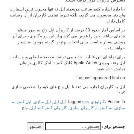
جا دارد اشاره کنیم ساعت هوشمند اپل نه تنها محبوب ترین اسمارت
واچ دنیا محسوب می گردد، بلکه تفریبا تمامی کاربران از آن رضایت
کامل دارند.
بر اساس آمار حدود 33 درصد از کاربران اپل واچ به طور منظم
بندهای ساعت خود را عوض می کنند و از این رو «گالری» برای آنها
روشی بسیار مناسب برای انتخاب بهترین گزینه موجود به شمار
خواهد رفت.
برای تماشای این قابلیت جدید می توانید به صفحه اصلی وب سایت
اپل رفته و روی Apple Watch کلیک کنید تا لینک گالری برایتان
نمایش داده شود.
The post appeared first on .
اپل به کاربران اجازه می دهد تا اپل واچ های خود را شخصی سازی
کنند
Posted in
تکنولوژی جدید
Tagged
اپل اپل
,
اپل سازی
,
اپل کنند
,
به
سازی
,
به کنند
,
تا
,
کاربران سازی
,
کاربران کنند
,
کنند اپل
,
واچ
جستجو برای: