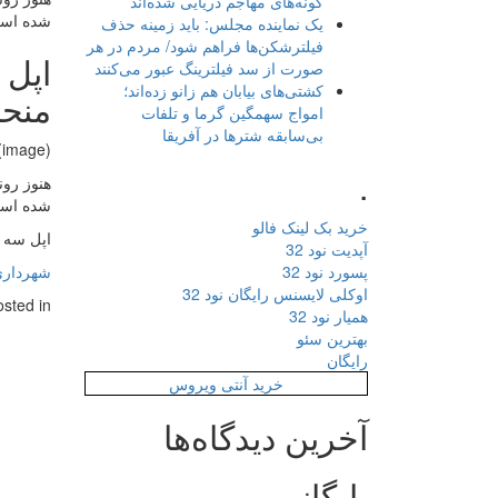
گونه‌های مهاجم دریایی شده‌اند
شده است.
یک نماینده مجلس: باید زمینه حذف
فیلترشکن‌ها فراهم شود/ مردم در هر
صورت از سد فیلترینگ عبور می‌کنند
کشتی‌های بیابان هم زانو زده‌اند؛
منحن
امواج سهمگین گرما و تلفات
بی‌سابقه شترها در آفریقا
(image)
.
شده است.
خرید بک لینک فالو
اپل سه آیفون در سال ۲۰۱۷ ع
آپدیت نود 32
پسورد نود 32
شهردار
اوکلی لایسنس رایگان نود 32
osted in
همیار نود 32
بهترین سئو
رایگان
خرید آنتی ویروس
آخرین دیدگاه‌ها
بایگانی