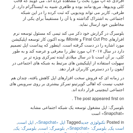
افرادی که اپ مورد بحث را مشاهده کرده اند، می گویند که قالب
کلی ویدیوها، مربع-مانند بوده و ظاهری شبیه به اینستاگرام دارد. از
طرفی، کاربر می تواند ویدیویی که ثبت کرده را در این شبکه
اجتماعی به اشتراک گذاشته و یا آن را مستقیماً برای یکی از
مخاطبین خود ارسال نماید.
بلومبرگ در گزارش خود ذکر می کند تیمی که مسئول توسعه نرم
افزارهای Final Cut Pro و iMovie بوده اکنون کار توسعه اپلیکیشن
مورد اشاره را در دست گرفته است. اینطور که پیداست اپل تصمیم
دارد در سال ۲۰۱۷ اپ مورد نظر را معرفی و عرضه کند و به طور
کلی، بر آن است تا در سال میلادی آینده تمرکزی ویژه تر بر
سهولت استفاده از اپلیکیشن های مرتبط به شبکه های اجتماعی در
آیفون را در دسترس کاربران قرار دهد.
در زمانه ای که فروش سخت افزارهای اپل کاهش یافته، چندان هم
عجیب نیست که اهالی کوپرتینو تمرکز بیشتری بر روی سرویس های
اجتماعی اینچنینی قرار داده اند.
The post appeared first on .
بلومبرگ: اپل مشغول توسعه یک شبکه اجتماعی مشابه
«Snapchat» است
Posted in
تکنولوژی جدید
Tagged
اپل «Snapchat»
,
اپل است
,
است یک
,
بلومبرگ: «Snapchat»
,
بلومبرگ: است
,
بلومبرگ: یک
,