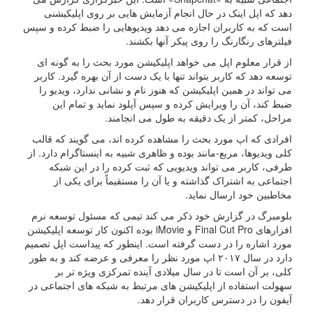
دهد که اپل اینک در حال انجام آزمایش هایی بر روی اپلیکیشنی
است که به کاربران اجازه می دهد ویدیوهایی را ضبط کرده و سپس
فیلترهای رنگارنگ را روی پیکر آنها بکشند.
از قرار معلوم اپل می خواهد اپلیکیشن مورد بحث را به گونه ای
توسعه دهد که کاربر بتواند تنها با یک دست از آن بهره گیرد. کاربر
می تواند در همین اپلیکیشن که هنوز نام و نشانی ندارد، ویدیو را
ضبط کند، آن را ویرایش کرده و سپس آپلود نماید و تمام این
مراحل، کمتر از یک دقیقه به طول می انجامند.
افرادی که اپ مورد بحث را مشاهده کرده اند، می گویند که قالب
کلی ویدیوها، مربع-مانند بوده و ظاهری شبیه به اینستاگرام دارد. از
طرفی، کاربر می تواند ویدیویی که ثبت کرده را در این شبکه
اجتماعی به اشتراک گذاشته و یا آن را مستقیماً برای یکی از
مخاطبین خود ارسال نماید.
بلومبرگ در گزارش خود ذکر می کند تیمی که مسئول توسعه نرم
افزارهای Final Cut Pro و iMovie بوده اکنون کار توسعه اپلیکیشن
مورد اشاره را در دست گرفته است. اینطور که پیداست اپل تصمیم
دارد در سال ۲۰۱۷ اپ مورد نظر را معرفی و عرضه کند و به طور
کلی، بر آن است تا در سال میلادی آینده تمرکزی ویژه تر بر
سهولت استفاده از اپلیکیشن های مرتبط به شبکه های اجتماعی در
آیفون را در دسترس کاربران قرار دهد.