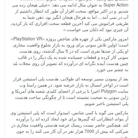
Super Action به عنوان مثال ادامه می دهد: «خیلی هیجان زده می
شدیم. و در اکثر مواقع، سخت افزار آن طور که انتظار داشتیم از
آب در نمی آمد… اما به هرحال هیجان انگیز بود. ذهن شما به
طریقی فراموش می کند آخرین قطعه سخت افزاری که باز کردید،
آن چیزی نبود که دلتان می خواست.»
امروز مارکس یکی از چهره های شاخص پروژه «PlayStation VR»
است؛ اولین تلاش سونی برای ورود به بازار شلوغ واقعیت مجازی.
او یکی از صدها نفری است که در 5 سال گذشته، روی هدست
سونی کار کرده و قطعات چسبانده شده به یک دیگر را در قالب
چنین هدست آینده نگرانه ای درآورده که تصویر آن روی مجلات مُد
به چشم می خورد.
بعد از پیمودن مسیر توسعه ای طولانی، هدست پلی استیشن قرار
است در اواخر امسال به بازار عرضه شود. در همین راستا وب
سایت Polygon اخیرا با برخی از اعضای کلیدی شعبه های آمریکا و
ژاپن سونی به صحبت نشسته است تا از چگونگی ساخت هدست
پلی استیشن باخبر شویم.
مارکس می گوید با کمی شانس، امیدوار است که پلی استیشن وی
آر بتواند انتظاراتی که گیمرها برای خود ایجاد کرده اند را برآورده
کند. هیچکس حاضر نیست ریسک عرضه هدستی واقعیت مجازی در
شرکتی که بیش از 7000 هزار نفر در آن کار می کنند را به جون
بخرد.