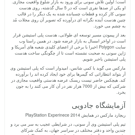
است؛ اولین تلاش سونی برای ورود به بازار شلوغ واقعیت مجازی.
او یکی از صدها نفری است که در 5 سال گذشته، روی هدست
سونی کار کرده و قطعات چسبانده شده به یک دیگر را در قالب
چنین هدست آینده نگرانه ای درآورده که تصویر آن روی مجلات مُد
به چشم می خورد.
بعد از پیمودن مسیر توسعه ای طولانی، هدست پلی استیشن قرار
است در اواخر امسال به بازار عرضه شود. در همین راستا وب
سایت Polygon اخیرا با برخی از اعضای کلیدی شعبه های آمریکا و
ژاپن سونی به صحبت نشسته است تا از چگونگی ساخت هدست
پلی استیشن باخبر شویم.
مارکس می گوید با کمی شانس، امیدوار است که پلی استیشن وی
آر بتواند انتظاراتی که گیمرها برای خود ایجاد کرده اند را برآورده
کند. هیچکس حاضر نیست ریسک عرضه هدستی واقعیت مجازی در
شرکتی که بیش از 7000 هزار نفر در آن کار می کنند را به جون
بخرد.
آزمایشگاه جادویی
ریچارد مارکس در همایش PlayStation Experinece 2014
تیم پلی استیشن وی آر سونی، در شرایطی عجیب به سر می برد و
چندین واحد و دفتر مختلف در سراسر جهان، به کمک شرکای