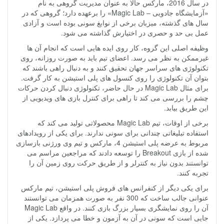
در سال 2016، مارکس حالا به عنوان مدیریت گروهی به نام
«آزمایشگاه جادویی – Magic Lab» را برعهده دارد؛ گروهی که در
سال های گذشته، میزبان برخی از نوابغ سونی بوده است و آزادی
عمل بی حد و حصری در اختیارش گذاشته می شود.
وظیفه اصلی این گروه، کار روی ایده هایی است که انجام آن ها
غیرممکن به نظر می رسد. اعضای تیم باید به صورت روزانه، روی
تکنولوژی های سراسر جهان تحقیق کنند و به دنبال راهی باشند که
بتوان آن تکنولوژی را روی کنسول های پلی استیشن به کار گرفت.
برای مثال Magic Lab در حال حاضر، تکنولوژی دنبال کردن حرکات
چشم را بررسی می کند تا راهی برای کنترل بازی های ویدیویی از
این طریق بیابد.
برخی از اوقات، تیم Magic Lab محصولاتی تولید می کند که
استفاده تبلیغاتی چندانی برای سونی ندارند. برای یکی از رویدادهای
مربوط به عرضه پلی استیشن 4، مارکس و تیم وی ورژنی بازسازی
شده از بازی Breakout را توسعه دادند که مراجعین مراسم می
توانستند بدون نیاز به کنترلر و از طریق حرکت روی زمین آن را
تجربه کنند.
برای یکی دیگر از کنفرانس های فروش پلی استیشن، تیم مارکس
عنوانی جالب ساخت که 300 نفر به صورت همزمان می توانستند
آن را روی نمایشگری بسیار بزرگ بازی کنند. در واقع Magic Lab
جایی است که سونی در آن به آزمون و خطا می پردازد. یکی از