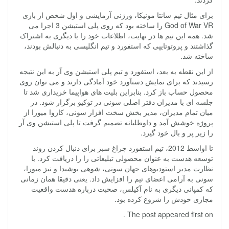
برای مثال تیم سانتا مونیکا، ورژنی آزمایشی و اول شخص از بازی
God of War VR را ساخته بود که روی پلی استیشن 3 اجرا می
شد. همه این تیم ها در نهایت، اطلاعات خود را با دیگری به اشتراک
گذاشتند و پروتوتایپی که استفورد و تیم انگلیسی به دنبالش بودند،
ساخته شد.
از این نقطه به بعد، استفورد و تیم پلی استیشن وی آر به این نتیجه
رسیدند که برای نمایش دستآورد خود آمادگی دارند و می توان روی
محصول حساب باز کرد. بنابراین بلیت های هواپیما خریداری شد تا
جلسه ای با مدیران دفتر اصلی سونی در توکیو برگزار شود. در
میان تمام مدیران، مدیر بخش سخت افزار سونی، کازوا میورا از
پروژه خوشش آمد و داوطلبانه تصمیم گرفت تا پلی استیشن وی آر
را زیر پر و بال خود گیرد.
تا اواسط 2012، تیم استفورد چراغ سبز برای دنبال کردن روند
توسعه هدست به عنوان محصولی تبلیغاتی را را دریافت کرد. با
نظارت مدیر استودیوهای جهان سونی، شوهی یوشیدا و نیز میورا،
سونی به آرامی اعضای تیم را افزایش داد. یعنی دقیقا همان زمانی
که کمپانی دیگری به نام آکیلس، صحبت درباره هدست واقعیت
مجازی خودش را شروع کرده بود.
The post appeared first on .