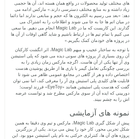
های مختلف تولید محصولات در واقع همان هسته اند، آن ها حجمی
زیاد داشته و به منابع مختلف دسترسی دارند.» مارکس ادامه می
دهد: «بعد می رسیم به الکترون ها که حجم و منابعی ندارند اما دائما
در میان اتم ها جا به جا می شوند و اطلاعات را به اشتراک می
گذارند. این کاریست که ما در Magic Lab انجام می دهیم. ما سعی
می کنیم با تمام تیم ها در ارتباط باشیم و شاید گاهی اوقات از آن ها
در پروژه های خودمان کمک بگیریم.»
با توجه به ساختار عجیب و مبهم Magic Lab، اثر انگشت کارکنان
آن روی بسیاری از پروژه های سونی دیده می شود که پلی استیشن
وی آر تنها یکی از آن هاست. اگرچه مارکس زمان زیادی را به
بررسی چگونگی تعامل گیمر با بازی ها از طریق پوشیدن هدست
اختصاص داده و هر از گاهی در مجامع عمومی ظاهر می شود تا
قابلیت های کلیدی پلی استیش وی آر را معرفی کند، اما نمی توان
گفت که هدست پلی استیشن همانند «EyeToy» فرزند اوست؛
دوربینی که ایده آن از سوی مارکس مطرح شد و توانست عرضه
اش را به چشم ببیند.
نمونه های آزمایشی
پیش از شکل گیری Magic Lab، مارکس و تیم وی دقیقا به همین
شکل تجربی محور، کار خود را پیش می بردند. یکی از بزرگترین
پروژه های آن ها، کنترلری حرکتی به نام پلی استیشن موو بود. این