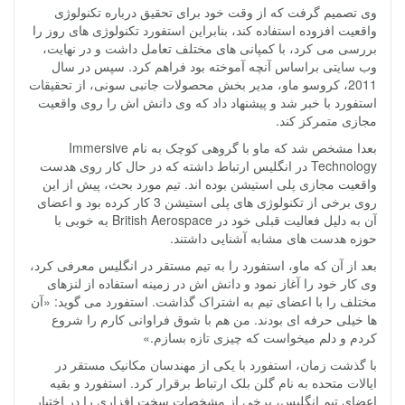
وی تصمیم گرفت که از وقت خود برای تحقیق درباره تکنولوژی
واقعیت افزوده استفاده کند، بنابراین استفورد تکنولوژی های روز را
بررسی می کرد، با کمپانی های مختلف تعامل داشت و در نهایت،
وب سایتی براساس آنچه آموخته بود فراهم کرد. سپس در سال
2011، کروسو ماو، مدیر بخش محصولات جانبی سونی، از تحقیقات
استفورد با خبر شد و پیشنهاد داد که وی دانش اش را روی واقعیت
مجازی متمرکز کند.
بعدا مشخص شد که ماو با گروهی کوچک به نام Immersive
Technology در انگلیس ارتباط داشته که در حال کار روی هدست
واقعیت مجازی پلی استیشن بوده اند. تیم مورد بحث، پیش از این
روی برخی از تکنولوژی های پلی استیشن 3 کار کرده بود و اعضای
آن به دلیل فعالیت قبلی خود در British Aerospace به خوبی با
حوزه هدست های مشابه آشنایی داشتند.
بعد از آن که ماو، استفورد را به تیم مستقر در انگلیس معرفی کرد،
وی کار خود را آغاز نمود و دانش اش در زمینه استفاده از لنزهای
مختلف را با اعضای تیم به اشتراک گذاشت. استفورد می گوید: «آن
ها خیلی حرفه ای بودند. من هم با شوق فراوانی کارم را شروع
کردم و دلم میخواست که چیزی تازه بسازم.»
با گذشت زمان، استفورد با یکی از مهندسان مکانیک مستقر در
ایالات متحده به نام گلن بلک ارتباط برقرار کرد. استفورد و بقیه
اعضای تیم انگلیس، برخی از مشخصات سخت افزاری را در اختیار