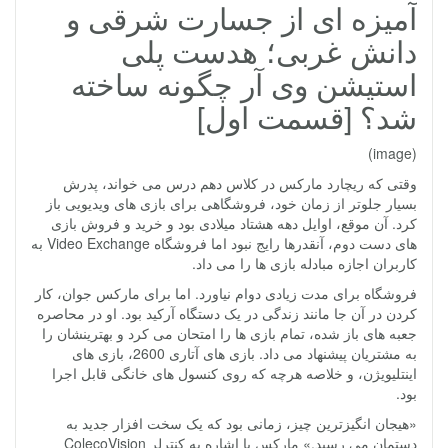
آمیزه ای از جسارت شرقی و
دانش غربی؛ هدست پلی
استیشن وی آر چگونه ساخته
شد؟ [قسمت اول]
(image)
وقتی که ریچارد مارکس در کلاس دهم درس می خواند، پدرش
بسیار جلوتر از زمان خود، فروشگاهی برای بازی های ویدیویی باز
کرد. آن موقع، اوایل دهه هشتاد میلادی بود و خرید و فروش بازی
های دست دوم، آنقدرها رایج نبود اما فروشگاه Video Exchange به
کاربران اجازه مبادله بازی ها را می داد.
فروشگاه برای مدت زیادی دوام نیاورد. اما برای مارکس جوان، کار
کردن در آن جا مانند زندگی در یک دستگاه آرکید بود. او در محاصره
جعبه های باز شده، تمام بازی ها را امتحان می کرد و بهترینشان را
به مشتریان پیشنهاد می داد. بازی های آتاری 2600، بازی های
اینتلیویژن، و خلاصه هرچه که روی کنسول های خانگی قابل اجرا
بود.
«هیجان انگیزترین چیز، زمانی بود که یک سخت افزار جدید به
دستمان می رسید.» مارکس با اشاره به کنترلر ColecoVision