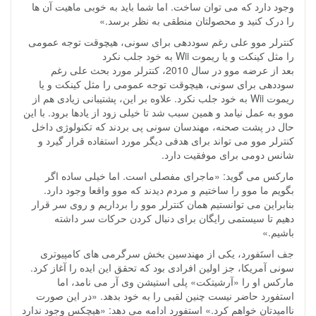
وجود دارد که می توان ساخت. اما شما باید به خوبی ماهیت آن ها
را درک کنید و محصولتان منطقی به نظر برسد.»
کنترلر موو علی رغم سوددهی برای سونی، هیچوقت توجه عمومی
را مثل کینکت و یا ریموت Wii به خود جلب نکرد
بعد از عرضه موو در سال 2010، کنترلر مورد بحث علی رغم
سوددهی برای سونی، هیچوقت توجه عمومی را مثل کینکت و یا
ریموت Wii به خود جلب نکرد. علاوه بر این، پشتیبانی زیادی هم از
موو به عمل نیامد و همین سبب شد تا خیلی زود از یادها برود. با این
حال در پشت صحنه، مهندسان سونی پی بردند که تکنولوژی داخل
کنترلر موو می تواند برای هدفی دیگر مورد استفاده قرار گیرد و
شانس دومی برای موفقیت دارد.
مارکس می گوید: «ماجرای مفصلی است. اما خیلی ساده اگر
بگویم ما موو را ساختیم و مردم دیدند که موو واقعا وجود دارد.
بنابراین می توانستیم همان کنترلر موو را برداریم و روی سر قرار
دهیم تا سیستمی رایگان برای دنبال کردن حرکات سر داشته
باشیم.»
جف استَفورد، یکی از مهندسین بخش سرگرمی های کامپیوتری
سونی آمریکا، جز اولین افرادی بود که تحقق این ایده را آغاز کرد.
مارکس او را «آرشیتکت» پلی استیشن وی آر می نامد، اما
استفورد حاضر نیست چنین لقبی را به خود بدهد. «در این صورت
ناامیدتان خواهم کرد.» استفورد ادامه می دهد: «هیچکس وجود ندارد