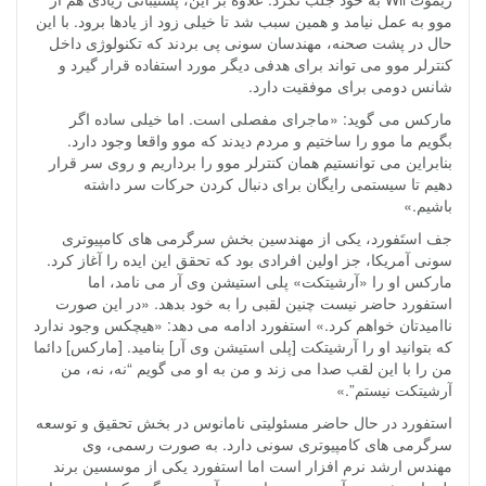
موو به عمل نیامد و همین سبب شد تا خیلی زود از یادها برود. با این
حال در پشت صحنه، مهندسان سونی پی بردند که تکنولوژی داخل
کنترلر موو می تواند برای هدفی دیگر مورد استفاده قرار گیرد و
شانس دومی برای موفقیت دارد.
مارکس می گوید: «ماجرای مفصلی است. اما خیلی ساده اگر
بگویم ما موو را ساختیم و مردم دیدند که موو واقعا وجود دارد.
بنابراین می توانستیم همان کنترلر موو را برداریم و روی سر قرار
دهیم تا سیستمی رایگان برای دنبال کردن حرکات سر داشته
باشیم.»
جف استَفورد، یکی از مهندسین بخش سرگرمی های کامپیوتری
سونی آمریکا، جز اولین افرادی بود که تحقق این ایده را آغاز کرد.
مارکس او را «آرشیتکت» پلی استیشن وی آر می نامد، اما
استفورد حاضر نیست چنین لقبی را به خود بدهد. «در این صورت
ناامیدتان خواهم کرد.» استفورد ادامه می دهد: «هیچکس وجود ندارد
که بتوانید او را آرشیتکت [پلی استیشن وی آر] بنامید. [مارکس] دائما
من را با این لقب صدا می زند و من به او می گویم “نه، نه، من
آرشیتکت نیستم”.»
استفورد در حال حاضر مسئولیتی نامانوس در بخش تحقیق و توسعه
سرگرمی های کامپیوتری سونی دارد. به صورت رسمی، وی
مهندس ارشد نرم افزار است اما استفورد یکی از موسسین برند