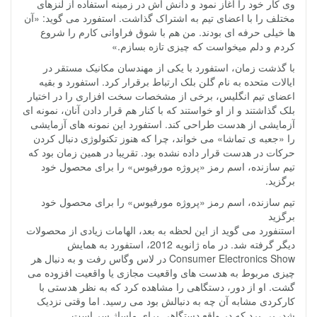
وی کار خود را آغاز نمود و دانش اش در زمینه استفاده از لنزهای
مختلف را با اعضای تیم به اشتراک گذاشت. استفورد می گوید: «آن
ها خیلی حرفه ای بودند. من هم با شوق فراوانی کارم را شروع
کردم و دلم میخواست که چیزی تازه بسازم.»
با گذشت زمان، استفورد با یکی از مهندسان مکانیک مستقر در
ایالات متحده به نام گلن بلک ارتباط برقرار کرد. استفورد و بقیه
اعضای تیم انگلیس، برخی از مشخصات سخت افزاری را در اختیار
بلک گذاشتند و از او خواستند که با کنار هم قرار دادن آنان، نمونه ای
آزمایشی از هدست طراحی کند. استفورد این نمونه های آزمایشی
را «جعبه ی تماشا» می خواند، چرا که هنوز تکنولوژی دنبال کردن
حرکات در هدست قرار داده نشده بود. تقریبا در همین زمان بود که
تیم سازنده، اسم رمز «پروژه مورفیوس» را برای محصول خود
برگزید.
تیم سازنده، اسم رمز «پروژه مورفیوس» را برای محصول خود
برگزید
استنفورد می گوید از این لحظه به بعد، الهامات زیادی از محصولات
دیگر گرفته شد. در ماه ژانویه 2012، استفورد به همایش
Consumer Electronics Show در لاس وگاس رفت و به دنبال هر
چیزی مربوط به هدست های واقعیت مجازی یا واقعیت افزوده می
گشت. او از دور، دستگاهی را مشاهده کرد که به نظر هدستی با
کارکردی مشابه آن چه به دنبالش بود می رسید. اما وقتی نزدیک
شد، پی برد که در واقع دستگاهی برای ماساژ سر است.