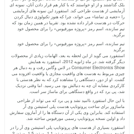
بلک گذاشتند و از او خواستند که با کنار هم قرار دادن آنان، نمونه ای
آزمایشی از هدست طراحی کند. استفورد این نمونه های آزمایشی
را «جعبه ی تماشا» می خواند، چرا که هنوز تکنولوژی دنبال کردن
حرکات در هدست قرار داده نشده بود. تقریبا در همین زمان بود که
تیم سازنده، اسم رمز «پروژه مورفیوس» را برای محصول خود
برگزید.
تیم سازنده، اسم رمز «پروژه مورفیوس» را برای محصول خود
برگزید
استنفورد می گوید از این لحظه به بعد، الهامات زیادی از محصولات
دیگر گرفته شد. در ماه ژانویه 2012، استفورد به همایش
Consumer Electronics Show در لاس وگاس رفت و به دنبال هر
چیزی مربوط به هدست های واقعیت مجازی یا واقعیت افزوده می
گشت. او از دور، دستگاهی را مشاهده کرد که به نظر هدستی با
کارکردی مشابه آن چه به دنبالش بود می رسید. اما وقتی نزدیک
شد، پی برد که در واقع دستگاهی برای ماساژ سر است.
با این حال استفورد ناامید نشد و پی برد که می تواند از طراحی
ماساژور برای ساخت پروتوتایپ هدست پلی استیشن وی آر
استفاده کند. بنابراین وی یکی از آن دستگاه ها را از آمازون سفارش
داد و اولین نسخه پروتوتایپ رسمی مورفیوس ساخته شد.
استفورد بسیاری از هدست های پروتوتایپ پلی استیشن وی آر را در
کشوی میزش نگه می دارد. هدست ورژن 1.1، ورژن 1.5، ورژن 2