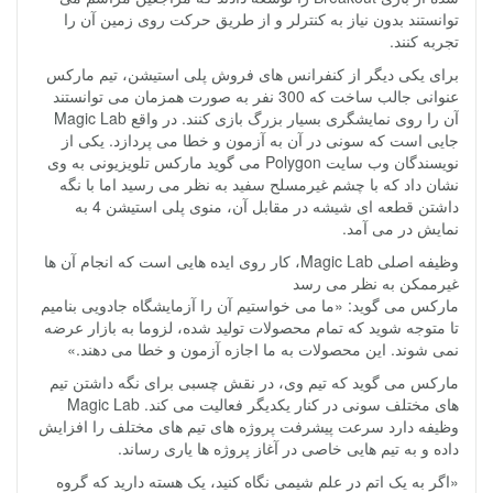
توانستند بدون نیاز به کنترلر و از طریق حرکت روی زمین آن را
تجربه کنند.
برای یکی دیگر از کنفرانس های فروش پلی استیشن، تیم مارکس
عنوانی جالب ساخت که 300 نفر به صورت همزمان می توانستند
آن را روی نمایشگری بسیار بزرگ بازی کنند. در واقع Magic Lab
جایی است که سونی در آن به آزمون و خطا می پردازد. یکی از
نویسندگان وب سایت Polygon می گوید مارکس تلویزیونی به وی
نشان داد که با چشم غیرمسلح سفید به نظر می رسید اما با نگه
داشتن قطعه ای شیشه در مقابل آن، منوی پلی استیشن 4 به
نمایش در می آمد.
وظیفه اصلی Magic Lab، کار روی ایده هایی است که انجام آن ها
غیرممکن به نظر می رسد
مارکس می گوید: «ما می خواستیم آن را آزمایشگاه جادویی بنامیم
تا متوجه شوید که تمام محصولات تولید شده، لزوما به بازار عرضه
نمی شوند. این محصولات به ما اجازه آزمون و خطا می دهند.»
مارکس می گوید که تیم وی، در نقش چسبی برای نگه داشتن تیم
های مختلف سونی در کنار یکدیگر فعالیت می کند. Magic Lab
وظیفه دارد سرعت پیشرفت پروژه های تیم های مختلف را افزایش
داده و به تیم هایی خاصی در آغاز پروژه ها یاری رساند.
«اگر به یک اتم در علم شیمی نگاه کنید، یک هسته دارید که گروه