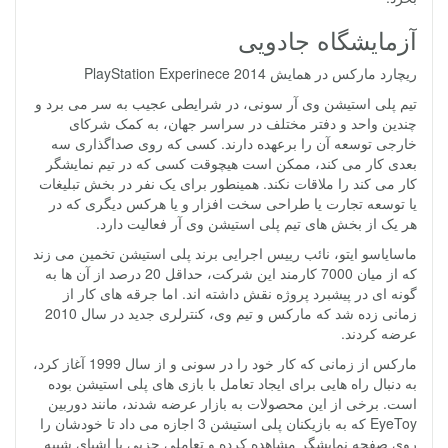
آزمایشگاه جادویی
ریچارد مارکس در همایش PlayStation Experinece 2014
تیم پلی استیشن وی آر سونی، در شرایطی عجیب به سر می برد و
چندین واحد و دفتر مختلف در سراسر جهان، به کمک شرکای
خارجی توسعه آن را برعهده دارند. کسی که روی صداگذاری سه
بعدی کار می کند، ممکن است هیچوقت کسی که در تیم نمایشگر
کار می کند را ملاقات نکند. همینطور برای یک نفر در بخش تبلیغات
یا توسعه تجارت یا طراحی سخت افزار و یا هرکس دیگری که در
هر یک از بخش های تیم پلی استیشن وی آر فعالیت دارد.
ماسایاسو ایتو، نائب رییس اجرایی برند پلی استیشن تخمین می زند
که از میان 7000 کارمند این شرکت، حداقل 20 درصد از آن ها به
گونه ای در پیشبرد پروژه نقش داشته اند. اما جرقه های کار از
زمانی زده شد که مارکس و تیم وی، کنترلری جدید در سال 2010
عرضه کردند.
مارکس از زمانی که کار خود را در سونی و از سال 1999 آغاز کرد،
به دنبال راه هایی برای ایجاد تعامل با بازی های پلی استیشن بوده
است. برخی از این محصولات به بازار عرضه شدند، مانند دوربین
EyeToy که به بازیکنان پلی استیشن 3 اجازه می داد تا خودشان را
روی صفحه نمایشگر مشاهده کرده و تعاملی جزیی با اشیای شبیه