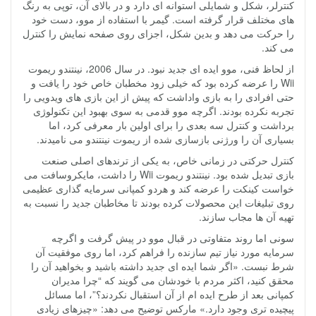
کنترلر، شکل و شمایلی استوانه ای دارد و در بالای آن، توپی به رنگ
های مختلف قرار گرفته است. گیمر با استفاده از موو، دست خود
را حرکت می دهد و بدین شکل، اجزای روی صفحه نمایش را کنترل
می کند.
از لحاظ فنی، موو ایده ای جدید نبود. در سال 2006، نینتندو ریموت
Wii را عرضه کرده بود که خیلی زود مخطبان خاص خود را یافت و
حتی افرادی را به بازی واداشت که پیش از این بازی های ویدویی را
تجربه نکرده بودند. اگرچه موو قدمی به سوی بهبود این تکنولوژی
برداشت و کنترل سه بعدی را برای اولین بار معرفی کرد، اما
بسیاری آن را ورژنی بازسازی شده از ریموت نینتندو می نامیدند.
کنترل حرکتی در زمانی خاص، به یکی از ترندهای اصلی صنعت
بازی تبدیل شده بود. نینتندو ریموت Wii را داشت، مایکروسافت می
خواست کینکت را عرضه کند و هردو کمپانی سرمایه گذاری عظیمی
روی تبلیغات این محصولات کرده بودند تا مخاطبان جدید را نسبت به
تهیه آن ها مجاب سازند.
سونی اما روند متفاوتی در قبال موو در پیش گرفت و اگرچه
سرمایه مورد نیاز تیم سازنده را فراهم کرد، اما روی موفقیت آن
شرط نبست. «اگر شما ایده ای جدید داشته باشید و بخواهید آن را
محقق کنید، اکثر مردم با خودشان می گویند که “چرا مدیران
کمپانی بعد از طرح ایده ام از آن استقبال نکردند؟”، اما مسائل
پیچیده تری وجود دارد.» مارکس توضیح می دهد: «چیزهای زیادی