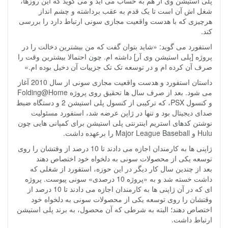
پلی استیشن وی آر هم به حساب می آید و می گوید که این روزها،
شغل اش آن است تا یک قدم به عقب برداشته و چشم انداز
هرچیزی که با هدست واقعیت مجازی سونی ارتباط دارد را بررسی
کند.
استفورد می گوید: «شاید بتوان گفت که من بیشترین دخالت را در
پروژه [پلی استیشن وی آر] داشته ام. چون احتمالا بیشترین وقت را
صرف آن کرده ام و در توسعه تک تک جزییات آن دخیل بوده ام.»
داستان استفورد و هدست واقعیت مجازی سونی از سال 2010 آغاز
می شود. بعد از صرف سال ها تحقیق روی پروژه Folding@Home
و کنسول PSX، که ترکیبی از کنسول پلی استیشن 2 و دستگاه ضبط
صدای دیجیتال بود و تنها در ژاپن عرضه شد، استفورد مسئولیت
نوشتن کدهای استریم اینترنتی پلی استیشن برای کمپانی هایی چون
Hulu و Major League Baseball را برعهده داشت.
ژاپنی ها به کارمندان اجازه می دادند تا 10 درصد از وقتشان را روی
توسعه یکی از محصولات سونی به دلخواه خود اختصاص دهند
بعد از چندین سال کار دیگر در این حوزه، استفورد از شغلی که
داشت خسته شد و به «پروژه 10 درصدی» سونی پیوست. پروژه
ای که در آن ژاپنی ها به کارمندان اجازه می دادند تا 10 درصد از
وقتشان را روی توسعه یکی از محصولات سونی به دلخواه خود
اختصاص دهند؛ البته به شرطی که آن محصول، به برند پلی استیشن
ارتباط داشت.