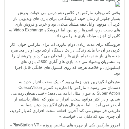
وقتی که ریچارد مارکس در کلاس دهم درس می خواند، پدرش
بسیار جلوتر از زمان خود، فروشگاهی برای بازی های ویدیویی باز
کرد. آن موقع، اوایل دهه هشتاد میلادی بود و خرید و فروش بازی
های دست دوم، آنقدرها رایج نبود اما فروشگاه Video Exchange به
کاربران اجازه مبادله بازی ها را می داد.
فروشگاه برای مدت زیادی دوام نیاورد. اما برای مارکس جوان، کار
کردن در آن جا مانند زندگی در یک دستگاه آرکید بود. او در محاصره
جعبه های باز شده، تمام بازی ها را امتحان می کرد و بهترینشان را
به مشتریان پیشنهاد می داد. بازی های آتاری 2600، بازی های
اینتلیویژن، و خلاصه هرچه که روی کنسول های خانگی قابل اجرا
بود.
«هیجان انگیزترین چیز، زمانی بود که یک سخت افزار جدید به
دستمان می رسید.» مارکس با اشاره به کنترلر ColecoVision
Super Action به عنوان مثال ادامه می دهد: «خیلی هیجان زده می
شدیم. و در اکثر مواقع، سخت افزار آن طور که انتظار داشتیم از
آب در نمی آمد… اما به هرحال هیجان انگیز بود. ذهن شما به
طریقی فراموش می کند آخرین قطعه سخت افزاری که باز کردید،
آن چیزی نبود که دلتان می خواست.»
امروز مارکس یکی از چهره های شاخص پروژه «PlayStation VR»