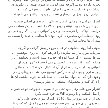
تجربه نکرده بودند. اگرچه موو قدمی به سوی بهبود این تکنولوژی
برداشت و کنترل سه بعدی را برای اولین بار معرفی کرد، اما
بسیاری آن را ورژنی بازسازی شده از ریموت نینتندو می نامیدند.
کنترل حرکتی در زمانی خاص، به یکی از ترندهای اصلی صنعت
بازی تبدیل شده بود. نینتندو ریموت Wii را داشت، مایکروسافت می
خواست کینکت را عرضه کند و هردو کمپانی سرمایه گذاری عظیمی
روی تبلیغات این محصولات کرده بودند تا مخاطبان جدید را نسبت به
تهیه آن ها مجاب سازند.
سونی اما روند متفاوتی در قبال موو در پیش گرفت و اگرچه
سرمایه مورد نیاز تیم سازنده را فراهم کرد، اما روی موفقیت آن
شرط نبست. «اگر شما ایده ای جدید داشته باشید و بخواهید آن را
محقق کنید، اکثر مردم با خودشان می گویند که “چرا مدیران
کمپانی بعد از طرح ایده ام از آن استقبال نکردند؟”، اما مسائل
پیچیده تری وجود دارد.» مارکس توضیح می دهد: «چیزهای زیادی
وجود دارد که می توان ساخت. اما شما باید به خوبی ماهیت آن ها
را درک کنید و محصولتان منطقی به نظر برسد.»
کنترلر موو علی رغم سوددهی برای سونی، هیچوقت توجه عمومی
را مثل کینکت و یا ریموت Wii به خود جلب نکرد
بعد از عرضه موو در سال 2010، کنترلر مورد بحث علی رغم
سوددهی برای سونی، هیچوقت توجه عمومی را مثل کینکت و یا
ریموت Wii به خود جلب نکرد. علاوه بر این، پشتیبانی زیادی هم از