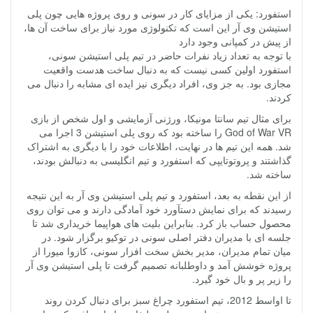
استفورد: یکی از مزایای کار در سونی و روی پروژه هایی چون پلی
استیشن وی آر این است که تکنولوژی مورد نیاز برای ساخت آن ها،
از پیش در کمپانی وجود دارد
با توجه به تعداد زیاد نفرات حاضر در تیم پلی استیشن سونی،
استفورد اولین کسی نیست که به دنبال ساخت هدست واقعیت
مجازی بود. به جز وی، افراد دیگری نیز ایده ای مشابه را دنبال می
کردند.
برای مثال تیم سانتا مونیکا، ورژنی آزمایشی و اول شخص از بازی
God of War VR را ساخته بود که روی پلی استیشن 3 اجرا می
شد. همه این تیم ها در نهایت، اطلاعات خود را با دیگری به اشتراک
گذاشتند و پروتوتایپی که استفورد و تیم انگلیسی به دنبالش بودند،
ساخته شد.
از این نقطه به بعد، استفورد و تیم پلی استیشن وی آر به این نتیجه
رسیدند که برای نمایش دستآورد خود آمادگی دارند و می توان روی
محصول حساب باز کرد. بنابراین بلیت های هواپیما خریداری شد تا
جلسه ای با مدیران دفتر اصلی سونی در توکیو برگزار شود. در
میان تمام مدیران، مدیر بخش سخت افزار سونی، کازوا میورا از
پروژه خوشش آمد و داوطلبانه تصمیم گرفت تا پلی استیشن وی آر
را زیر پر و بال خود گیرد.
تا اواسط 2012، تیم استفورد چراغ سبز برای دنبال کردن روند