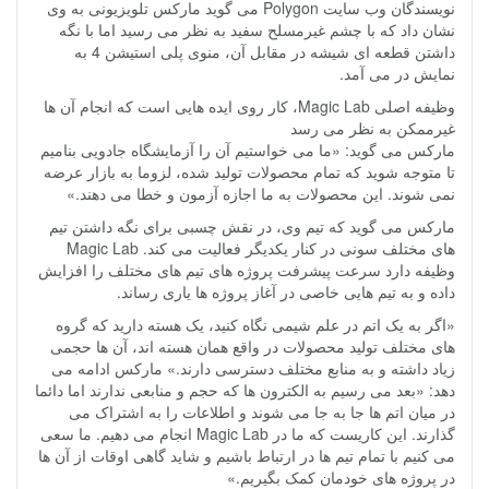
نویسندگان وب سایت Polygon می گوید مارکس تلویزیونی به وی
نشان داد که با چشم غیرمسلح سفید به نظر می رسید اما با نگه
داشتن قطعه ای شیشه در مقابل آن، منوی پلی استیشن 4 به
نمایش در می آمد.
وظیفه اصلی Magic Lab، کار روی ایده هایی است که انجام آن ها
غیرممکن به نظر می رسد
مارکس می گوید: «ما می خواستیم آن را آزمایشگاه جادویی بنامیم
تا متوجه شوید که تمام محصولات تولید شده، لزوما به بازار عرضه
نمی شوند. این محصولات به ما اجازه آزمون و خطا می دهند.»
مارکس می گوید که تیم وی، در نقش چسبی برای نگه داشتن تیم
های مختلف سونی در کنار یکدیگر فعالیت می کند. Magic Lab
وظیفه دارد سرعت پیشرفت پروژه های تیم های مختلف را افزایش
داده و به تیم هایی خاصی در آغاز پروژه ها یاری رساند.
«اگر به یک اتم در علم شیمی نگاه کنید، یک هسته دارید که گروه
های مختلف تولید محصولات در واقع همان هسته اند، آن ها حجمی
زیاد داشته و به منابع مختلف دسترسی دارند.» مارکس ادامه می
دهد: «بعد می رسیم به الکترون ها که حجم و منابعی ندارند اما دائما
در میان اتم ها جا به جا می شوند و اطلاعات را به اشتراک می
گذارند. این کاریست که ما در Magic Lab انجام می دهیم. ما سعی
می کنیم با تمام تیم ها در ارتباط باشیم و شاید گاهی اوقات از آن ها
در پروژه های خودمان کمک بگیریم.»