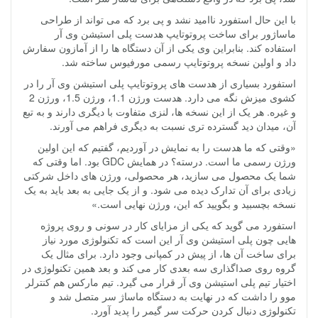
با این حال استفورد ناامید نشد و پی برد که می تواند از طراحی
ماساژور برای ساخت پروتوتایپ هدست پلی استیشن وی آر
استفاده کند. بنابراین وی یکی از آن دستگاه ها را از آمازون سفارش
داد و اولین نسخه پروتوتایپ رسمی مورفیوس ساخته شد.
استفورد بسیاری از هدست های پروتوتایپ پلی استیشن وی آر را در
کشوی میزش نگه می دارد. هدست ورژن 1.1، ورژن 1.5، ورژن 2
و غیره. هر یک از این نسخه ها، لنزی متفاوت با دیگری دارند و به تبع
آن، میدان دید گسترده تری نسبت به دیگری فراهم می آورند.
«وقتی که ما هدست را به نمایش در آوردیم، گفتیم که این اولین
ورژن رسمی ما است. درسته؟ در همایش GDC بود. اما وقتی که
شما یک محصول می سازید، هر محصولی، ورژن های داخل شرکتی
زیادی برای آن تدارک دیده می شود. و از یک جایی به بعد باید به یک
نسخه بچسبید و بگویید که این، ورژن نهایی است.»
استفورد می گوید که یکی از مزایای کار در سونی و روی پروژه
هایی چون پلی استیشن وی آر این است که تکنولوژی مورد نیاز
برای ساخت آن ها، از پیش در کمپانی وجود دارد. برای مثال یک
گروه روی صداگذاری سه بعدی کار می کند و بعد همین تکنولوژی در
اختیار تیم پلی استیشن وی آر قرار می گیرد. تیم مارکس هم کنترلر
موو را داشت که در نهایت به دستگاه ماساژ سر متصل شد و
تکنولوژی دنبال کردن حرکت سر گیمر را پدید آورد.