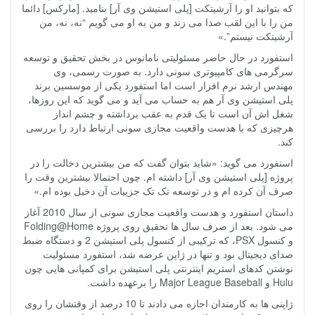
که بتوانید او را آرشیتکت [پلی استیشن وی آر] بنامید. [مارکس] دائما
من را با این لقب صدا می زند و من به او می گویم “نه، نه، من
آرشیتکت نیستم”.»
استفورد در حال حاضر مسئولیتی نامانوس در بخش تحقیق و توسعه
سرگرمی های کامپیوتری سونی دارد. به صورت رسمی، وی
مهندس ارشد نرم افزار است اما استفورد یکی از موسسین برند
پلی استیشن وی آر هم به حساب می آید و می گوید که این روزها،
شغل اش آن است تا یک قدم به عقب برداشته و چشم انداز
هرچیزی که با هدست واقعیت مجازی سونی ارتباط دارد را بررسی
کند.
استفورد می گوید: «شاید بتوان گفت که من بیشترین دخالت را در
پروژه [پلی استیشن وی آر] داشته ام. چون احتمالا بیشترین وقت را
صرف آن کرده ام و در توسعه تک تک جزییات آن دخیل بوده ام.»
داستان استفورد و هدست واقعیت مجازی سونی از سال 2010 آغاز
می شود. بعد از صرف سال ها تحقیق روی پروژه Folding@Home
و کنسول PSX، که ترکیبی از کنسول پلی استیشن 2 و دستگاه ضبط
صدای دیجیتال بود و تنها در ژاپن عرضه شد، استفورد مسئولیت
نوشتن کدهای استریم اینترنتی پلی استیشن برای کمپانی هایی چون
Hulu و Major League Baseball را برعهده داشت.
ژاپنی ها به کارمندان اجازه می دادند تا 10 درصد از وقتشان را روی