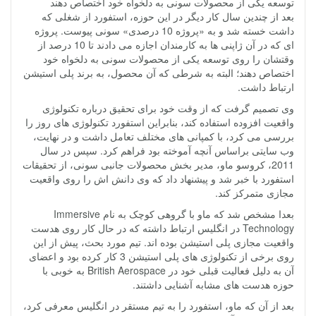
توسعه یکی از محصولات سونی به دلخواه خود اختصاص دهند
بعد از چندین سال کار دیگر در این حوزه، استفورد از شغلی که
داشت خسته شد و به «پروژه 10 درصدی» سونی پیوست. پروژه
ای که در آن ژاپنی ها به کارمندان اجازه می دادند تا 10 درصد از
وقتشان را روی توسعه یکی از محصولات سونی به دلخواه خود
اختصاص دهند؛ البته به شرطی که آن محصول، به برند پلی استیشن
ارتباط داشت.
وی تصمیم گرفت که از وقت خود برای تحقیق درباره تکنولوژی
واقعیت افزوده استفاده کند، بنابراین استفورد تکنولوژی های روز را
بررسی می کرد، با کمپانی های مختلف تعامل داشت و در نهایت،
وب سایتی براساس آنچه آموخته بود فراهم کرد. سپس در سال
2011، کروسو ماو، مدیر بخش محصولات جانبی سونی، از تحقیقات
استفورد با خبر شد و پیشنهاد داد که وی دانش اش را روی واقعیت
مجازی متمرکز کند.
بعدا مشخص شد که ماو با گروهی کوچک به نام Immersive
Technology در انگلیس ارتباط داشته که در حال کار روی هدست
واقعیت مجازی پلی استیشن بوده اند. تیم مورد بحث، پیش از این
روی برخی از تکنولوژی های پلی استیشن 3 کار کرده بود و اعضای
آن به دلیل فعالیت قبلی خود در British Aerospace به خوبی با
حوزه هدست های مشابه آشنایی داشتند.
بعد از آن که ماو، استفورد را به تیم مستقر در انگلیس معرفی کرد،