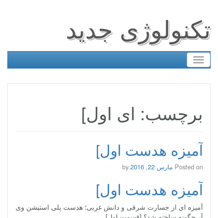
تکنولوژی جدید
Toggle
navigation
برچسب: ای اول]
آمیزه هدست اول]
Posted on
مارس 22, 2016
by
آمیزه هدست اول]
آمیزه ای از جسارت شرقی و دانش غربی؛ هدست پلی استیشن وی
آر چگونه ساخته شد؟ [قسمت اول]