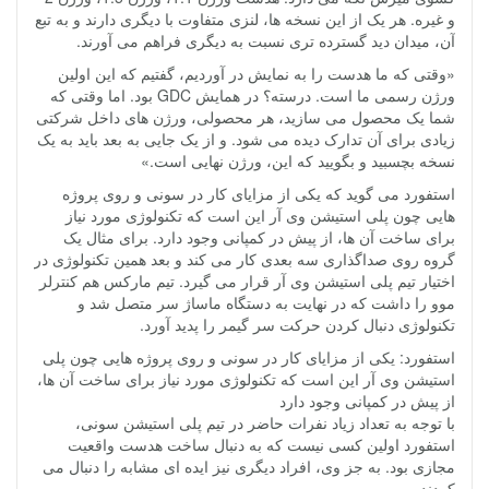
و غیره. هر یک از این نسخه ها، لنزی متفاوت با دیگری دارند و به تبع
آن، میدان دید گسترده تری نسبت به دیگری فراهم می آورند.
«وقتی که ما هدست را به نمایش در آوردیم، گفتیم که این اولین
ورژن رسمی ما است. درسته؟ در همایش GDC بود. اما وقتی که
شما یک محصول می سازید، هر محصولی، ورژن های داخل شرکتی
زیادی برای آن تدارک دیده می شود. و از یک جایی به بعد باید به یک
نسخه بچسبید و بگویید که این، ورژن نهایی است.»
استفورد می گوید که یکی از مزایای کار در سونی و روی پروژه
هایی چون پلی استیشن وی آر این است که تکنولوژی مورد نیاز
برای ساخت آن ها، از پیش در کمپانی وجود دارد. برای مثال یک
گروه روی صداگذاری سه بعدی کار می کند و بعد همین تکنولوژی در
اختیار تیم پلی استیشن وی آر قرار می گیرد. تیم مارکس هم کنترلر
موو را داشت که در نهایت به دستگاه ماساژ سر متصل شد و
تکنولوژی دنبال کردن حرکت سر گیمر را پدید آورد.
استفورد: یکی از مزایای کار در سونی و روی پروژه هایی چون پلی
استیشن وی آر این است که تکنولوژی مورد نیاز برای ساخت آن ها،
از پیش در کمپانی وجود دارد
با توجه به تعداد زیاد نفرات حاضر در تیم پلی استیشن سونی،
استفورد اولین کسی نیست که به دنبال ساخت هدست واقعیت
مجازی بود. به جز وی، افراد دیگری نیز ایده ای مشابه را دنبال می
کردند.