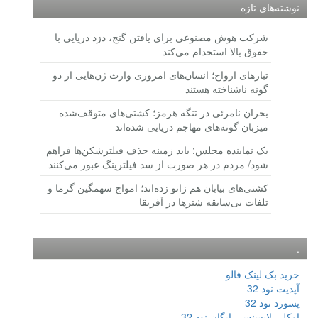
نوشته‌های تازه
شرکت هوش مصنوعی برای یافتن گنج، دزد دریایی با
حقوق بالا استخدام می‌کند
تبارهای ارواح؛ انسان‌های امروزی وارث ژن‌هایی از دو
گونه ناشناخته هستند
بحران نامرئی در تنگه هرمز؛ کشتی‌های متوقف‌شده
میزبان گونه‌های مهاجم دریایی شده‌اند
یک نماینده مجلس: باید زمینه حذف فیلترشکن‌ها فراهم
شود/ مردم در هر صورت از سد فیلترینگ عبور می‌کنند
کشتی‌های بیابان هم زانو زده‌اند؛ امواج سهمگین گرما و
تلفات بی‌سابقه شترها در آفریقا
.
خرید بک لینک فالو
آپدیت نود 32
پسورد نود 32
اوکلی لایسنس رایگان نود 32