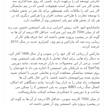
خارجی توسعه آن را برعهده دارند. کسی که روی صداگذاری سه
بعدی کار می کند، ممکن است هیچوقت کسی که در تیم نمایشگر
کار می کند را ملاقات نکند. همینطور برای یک نفر در بخش تبلیغات
یا توسعه تجارت یا طراحی سخت افزار و یا هرکس دیگری که در
هر یک از بخش های تیم پلی استیشن وی آر فعالیت دارد.
ماسایاسو ایتو، نائب رییس اجرایی برند پلی استیشن تخمین می زند
که از میان 7000 کارمند این شرکت، حداقل 20 درصد از آن ها به
گونه ای در پیشبرد پروژه نقش داشته اند. اما جرقه های کار از
زمانی زده شد که مارکس و تیم وی، کنترلری جدید در سال 2010
عرضه کردند.
مارکس از زمانی که کار خود را در سونی و از سال 1999 آغاز کرد،
به دنبال راه هایی برای ایجاد تعامل با بازی های پلی استیشن بوده
است. برخی از این محصولات به بازار عرضه شدند، مانند دوربین
EyeToy که به بازیکنان پلی استیشن 3 اجازه می داد تا خودشان را
روی صفحه نمایشگر مشاهده کرده و تعاملی جزیی با اشیای شبیه
سازی شده پیرامونشان داشته باشند. با این حال باقی آن ها
هیچوقت راه شان را به بازار پیدا نکردند؛ مانند دستگاهی که امکان
اتصال سگ ربات AIBO سونی به پلی استیشن 2 را ممکن می
ساخت و یا دوربینی با عملکردی مشابه کینکت مایکروسافت.
از میان 7000 کارمند سونی، حداقل 20 درصد از آن ها به گونه ای
در پیشبرد پروژه پلی استیشن وی آر نقش داشته اند