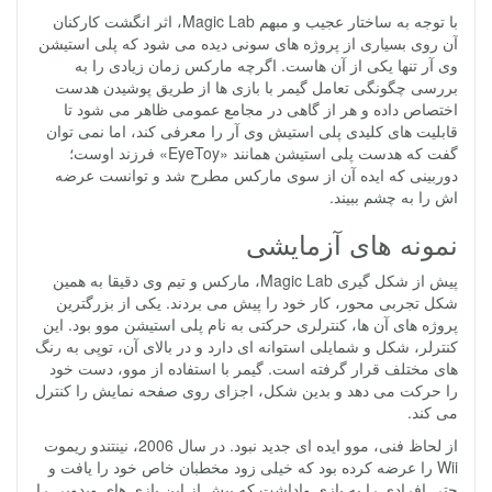
با توجه به ساختار عجیب و مبهم Magic Lab، اثر انگشت کارکنان
آن روی بسیاری از پروژه های سونی دیده می شود که پلی استیشن
وی آر تنها یکی از آن هاست. اگرچه مارکس زمان زیادی را به
بررسی چگونگی تعامل گیمر با بازی ها از طریق پوشیدن هدست
اختصاص داده و هر از گاهی در مجامع عمومی ظاهر می شود تا
قابلیت های کلیدی پلی استیش وی آر را معرفی کند، اما نمی توان
گفت که هدست پلی استیشن همانند «EyeToy» فرزند اوست؛
دوربینی که ایده آن از سوی مارکس مطرح شد و توانست عرضه
اش را به چشم ببیند.
نمونه های آزمایشی
پیش از شکل گیری Magic Lab، مارکس و تیم وی دقیقا به همین
شکل تجربی محور، کار خود را پیش می بردند. یکی از بزرگترین
پروژه های آن ها، کنترلری حرکتی به نام پلی استیشن موو بود. این
کنترلر، شکل و شمایلی استوانه ای دارد و در بالای آن، توپی به رنگ
های مختلف قرار گرفته است. گیمر با استفاده از موو، دست خود
را حرکت می دهد و بدین شکل، اجزای روی صفحه نمایش را کنترل
می کند.
از لحاظ فنی، موو ایده ای جدید نبود. در سال 2006، نینتندو ریموت
Wii را عرضه کرده بود که خیلی زود مخطبان خاص خود را یافت و
حتی افرادی را به بازی واداشت که پیش از این بازی های ویدویی را