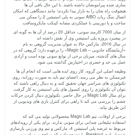
سازی شده پیرامونشان داشته باشند. با این حال باقی آن ها
هیچوقت راه شان را به بازار پیدا نکردند؛ مانند دستگاهی که امکان
اتصال سگ ربات AIBO سونی به پلی استیشن 2 را ممکن می
ساخت و یا دوربینی با عملکردی مشابه کینکت مایکروسافت.
از میان 7000 کارمند سونی، حداقل 20 درصد از آن ها به گونه ای
در پیشبرد پروژه پلی استیشن وی آر نقش داشته اند
در سال 2016، مارکس حالا به عنوان مدیریت گروهی به نام
«آزمایشگاه جادویی – Magic Lab» را برعهده دارد؛ گروهی که در
سال های گذشته، میزبان برخی از نوابغ سونی بوده است و آزادی
عمل بی حد و حصری در اختیارش گذاشته می شود.
وظیفه اصلی این گروه، کار روی ایده هایی است که انجام آن ها
غیرممکن به نظر می رسد. اعضای تیم باید به صورت روزانه، روی
تکنولوژی های سراسر جهان تحقیق کنند و به دنبال راهی باشند که
بتوان آن تکنولوژی را روی کنسول های پلی استیشن به کار گرفت.
برای مثال Magic Lab در حال حاضر، تکنولوژی دنبال کردن حرکات
چشم را بررسی می کند تا راهی برای کنترل بازی های ویدیویی از
این طریق بیابد.
برخی از اوقات، تیم Magic Lab محصولاتی تولید می کند که
استفاده تبلیغاتی چندانی برای سونی ندارند. برای یکی از رویدادهای
مربوط به عرضه پلی استیشن 4، مارکس و تیم وی ورژنی بازسازی
شده از بازی Breakout را توسعه دادند که مراجعین مراسم می