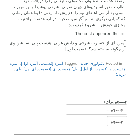
توسعه هدست به عنوان محصولی تبلیغاتی را را دریافت کرد. با
نظارت مدیر استودیوهای جهان سونی، شوهی یوشیدا و نیز میورا،
سونی به آرامی اعضای تیم را افزایش داد. یعنی دقیقا همان زمانی
که کمپانی دیگری به نام آکیلس، صحبت درباره هدست واقعیت
مجازی خودش را شروع کرده بود.
The post appeared first on .
آمیزه ای از جسارت شرقی و دانش غربی؛ هدست پلی استیشن وی
آر چگونه ساخته شد؟ [قسمت اول]
Posted in
تکنولوژی جدید
Tagged
آمیزه [قسمت
,
آمیزه اول]
,
آمیزه
هدست
,
از [قسمت
,
از اول]
,
اول] هدست
,
ای [قسمت
,
ای اول]
,
پلی
,
غربی؛
جستجو برای: