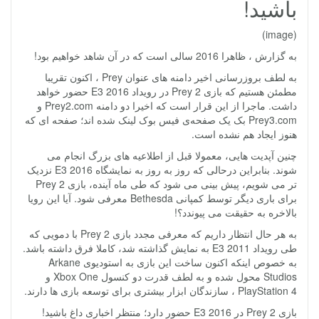
باشید!
(image)
به گزارش ، ظاهرا 2016 سالی است که در آن شاهد خواهیم بود!
به لطف بروزرسانی اخیر دامنه های عنوان Prey ، اکنون تقریبا
مطمئن هستیم که بازی Prey 2 در رویداد E3 2016 حضور خواهد
داشت. ماجرا از این قرار است که اخیرا دو دامنه Prey2.com و
Prey3.com بک یک صفحه‌ی فیس بوک لینک شده اند؛ صفحه ای که
هنوز ایجاد هم نشده است.
چنین آپدیت هایی، معمولا قبل از اطلاعیه های بزرگ انجام می
شوند. بنابراین درحالی که روز به روز به نمایشگاه E3 2016 نزدیک
تر می شویم، پیش بینی می شود که طی ماه آینده، بازی Prey 2
برای باری دیگر توسط کمپانی Bethesda معرفی شود. آیا این رویا
بالاخره به حقیقت می پیوندد؟!
به هر حال انتظار داریم که معرفی مجدد بازی Prey 2 با دمویی که
طی رویداد E3 2011 به نمایش گذاشته شد، کاملا فرق داشته باشد.
به خصوص اینکه اکنون ساخت این بازی به استودیوی Arkane
Studios محول شده و به لطف قدرت دو کنسول Xbox One و
PlayStation 4 ، سازندگان ابزار بیشتری برای توسعه بازی ها دارند.
بازی Prey 2 در E3 2016 حضور دارد؛ منتظر اخباری داغ باشید!