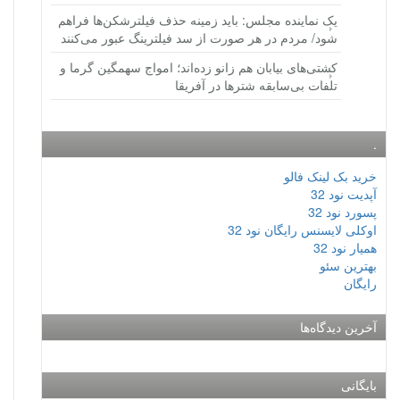
یک نماینده مجلس: باید زمینه حذف فیلترشکن‌ها فراهم
شود/ مردم در هر صورت از سد فیلترینگ عبور می‌کنند
کشتی‌های بیابان هم زانو زده‌اند؛ امواج سهمگین گرما و
تلفات بی‌سابقه شترها در آفریقا
.
خرید بک لینک فالو
آپدیت نود 32
پسورد نود 32
اوکلی لایسنس رایگان نود 32
همیار نود 32
بهترین سئو
رایگان
آخرین دیدگاه‌ها
بایگانی