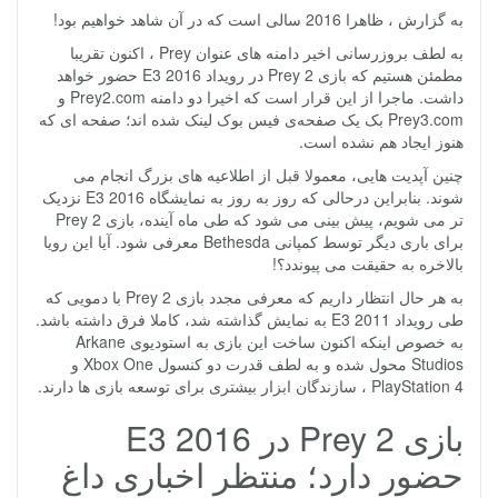
به گزارش ، ظاهرا 2016 سالی است که در آن شاهد خواهیم بود!
به لطف بروزرسانی اخیر دامنه های عنوان Prey ، اکنون تقریبا
مطمئن هستیم که بازی Prey 2 در رویداد E3 2016 حضور خواهد
داشت. ماجرا از این قرار است که اخیرا دو دامنه Prey2.com و
Prey3.com بک یک صفحه‌ی فیس بوک لینک شده اند؛ صفحه ای که
هنوز ایجاد هم نشده است.
چنین آپدیت هایی، معمولا قبل از اطلاعیه های بزرگ انجام می
شوند. بنابراین درحالی که روز به روز به نمایشگاه E3 2016 نزدیک
تر می شویم، پیش بینی می شود که طی ماه آینده، بازی Prey 2
برای باری دیگر توسط کمپانی Bethesda معرفی شود. آیا این رویا
بالاخره به حقیقت می پیوندد؟!
به هر حال انتظار داریم که معرفی مجدد بازی Prey 2 با دمویی که
طی رویداد E3 2011 به نمایش گذاشته شد، کاملا فرق داشته باشد.
به خصوص اینکه اکنون ساخت این بازی به استودیوی Arkane
Studios محول شده و به لطف قدرت دو کنسول Xbox One و
PlayStation 4 ، سازندگان ابزار بیشتری برای توسعه بازی ها دارند.
بازی Prey 2 در E3 2016
حضور دارد؛ منتظر اخباری داغ