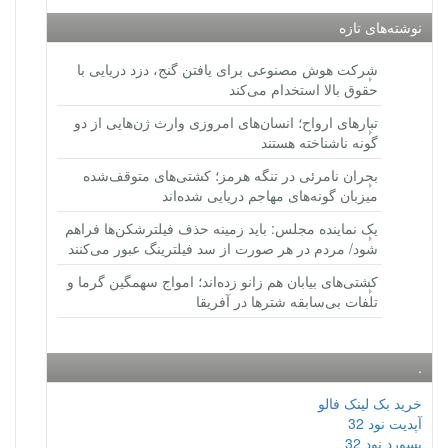
نوشته‌های تازه
شرکت هوش مصنوعی برای یافتن گنج، دزد دریایی با
حقوق بالا استخدام می‌کند
تبارهای ارواح؛ انسان‌های امروزی وارث ژن‌هایی از دو
گونه ناشناخته هستند
بحران نامرئی در تنگه هرمز؛ کشتی‌های متوقف‌شده
میزبان گونه‌های مهاجم دریایی شده‌اند
یک نماینده مجلس: باید زمینه حذف فیلترشکن‌ها فراهم
شود/ مردم در هر صورت از سد فیلترینگ عبور می‌کنند
کشتی‌های بیابان هم زانو زده‌اند؛ امواج سهمگین گرما و
تلفات بی‌سابقه شترها در آفریقا
.
خرید بک لینک فالو
آپدیت نود 32
پسورد نود 32