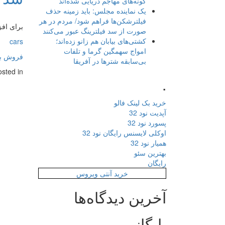
گونه‌های مهاجم دریایی شده‌اند
یک نماینده مجلس: باید زمینه حذف
فیلترشکن‌ها فراهم شود/ مردم در هر
برای افز
صورت از سد فیلترینگ عبور می‌کنند
کشتی‌های بیابان هم زانو زده‌اند؛
cars
امواج سهمگین گرما و تلفات
فروش بک
بی‌سابقه شترها در آفریقا
osted in
.
خرید بک لینک فالو
آپدیت نود 32
پسورد نود 32
اوکلی لایسنس رایگان نود 32
همیار نود 32
بهترین سئو
رایگان
خرید آنتی ویروس
آخرین دیدگاه‌ها
بایگانی