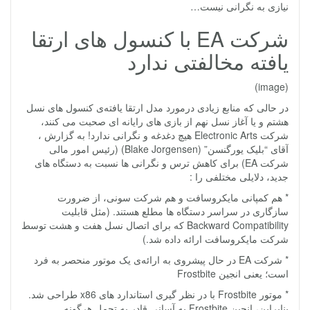
نیازی به نگرانی نیست…
شرکت EA با کنسول های ارتقا
یافته مخالفتی ندارد
(image)
در حالی که منابع زیادی درمورد مدل ارتقا یافته‌ی کنسول های نسل
هشتم و یا آغاز نسل نهم از بازی های رایانه ای صحبت می کنند،
شرکت Electronic Arts هیچ دغدغه و نگرانی ندارد! به گزارش ،
آقای “بلیک یورگنسن” (‌Blake Jorgensen) (رئیس امور مالی
شرکت EA) برای کاهش ترس و نگرانی ها نسبت به دستگاه های
جدید، دلایلی مختلفی را :
* هم کمپانی مایکروسافت و هم شرکت سونی، از ضرورت
سازگاری در سراسر دستگاه ها مطلع هستند. (مثل قابلیت
Backward Compatibility که برای اتصال نسل هفت و هشت توسط
شرکت مایکروسافت ارائه داده شد.)
* شرکت EA در حال پیشروی به ارائه‌ی یک موتور منحصر به فرد
است؛ یعنی انجین Frostbite
* موتور Frostbite با در نظر گیری استاندارد های x86 طراحی شد.
بنابراین، انجین Frostbite به آسانی قادر به تحمل هرگونه