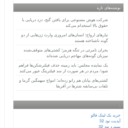
نوشته‌های تازه
شرکت هوش مصنوعی برای یافتن گنج، دزد دریایی با
حقوق بالا استخدام می‌کند
تبارهای ارواح؛ انسان‌های امروزی وارث ژن‌هایی از دو
گونه ناشناخته هستند
بحران نامرئی در تنگه هرمز؛ کشتی‌های متوقف‌شده
میزبان گونه‌های مهاجم دریایی شده‌اند
یک نماینده مجلس: باید زمینه حذف فیلترشکن‌ها فراهم
شود/ مردم در هر صورت از سد فیلترینگ عبور می‌کنند
کشتی‌های بیابان هم زانو زده‌اند؛ امواج سهمگین گرما و
تلفات بی‌سابقه شترها در آفریقا
.
خرید بک لینک فالو
آپدیت نود 32
پسورد نود 32