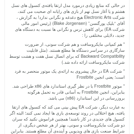
در حالی که منابع زیادی درمورد مدل ارتقا یافته‌ی کنسول های نسل
هشتم و یا آغاز نسل نهم از بازی های رایانه ای صحبت می کنند،
شرکت Electronic Arts هیچ دغدغه و نگرانی ندارد! به گزارش ،
آقای “بلیک یورگنسن” (‌Blake Jorgensen) (رئیس امور مالی
شرکت EA) برای کاهش ترس و نگرانی ها نسبت به دستگاه های
جدید، دلایلی مختلفی را :
* هم کمپانی مایکروسافت و هم شرکت سونی، از ضرورت
سازگاری در سراسر دستگاه ها مطلع هستند. (مثل قابلیت
Backward Compatibility که برای اتصال نسل هفت و هشت توسط
شرکت مایکروسافت ارائه داده شد.)
* شرکت EA در حال پیشروی به ارائه‌ی یک موتور منحصر به فرد
است؛ یعنی انجین Frostbite
* موتور Frostbite با در نظر گیری استاندارد های x86 طراحی شد.
بنابراین، انجین Frostbite به آسانی قادر به تحمل هرگونه
بروزرسانی در این استاندارد (x86) می باشد.
به عبارت دیگر، شرکت EA پیش بینی می کند که کنسول های ارتقا
یافته، هیچ اختلالی در روند توسعه‌ی بازی ها ایجاد نمی کنند؛ البته اگر
کنسول های جدیدی در کار باشند! همچنین فراموش نکنید که سران
دو شرکت مایکروسافت و سونی، بهتر از هر شخص دیگری، از
شرایط صنعت بازی های ویدیویی و آینده‌ی آن مطلع هستند. بنابراین