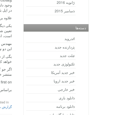
ژانویه 2016
وجود دار
در اپل ب
دسامبر 2015
علاوه بر
یکی دیگر
دسته‌ها
تعیین شد
است، اما
اندروید
مهندس م
پردازنده جدید
این دو ن
تبلت جدید
خواهد ک
تکنولوژی جدید
اگر جو ک
خبر جدید آمریکا
منتشر خو
خبر جدید اروپا
rst on .
خبر خارجی
براساس 
دانلود بازی
ted in
دانلود برنامه
گزارش 
دانلود رایگان بازی