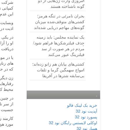
امروزی وارث ژن‌هایی از دو
گونه ناشناخته هستند
کمپانی ن
این عدم 
بحران نامرئی در تنگه هرمز؛
کشتی‌های متوقف‌شده میزبان
گونه‌های مهاجم دریایی شده‌اند
اذیت در 
یک نماینده مجلس: باید زمینه
حذف فیلترشکن‌ها فراهم شود/
او را آز
مردم در هر صورت از سد
دریافت 
فیلترینگ عبور می‌کنند
یا در مو
های زنان
کشتی‌های بیابان هم زانو زده‌اند؛
که در حض
امواج سهمگین گرما و تلفات
بی‌سابقه شترها در آفریقا
زن دیگر
رفتارها
محیط کا
.
در چنین 
از سر نا
خرید بک لینک فالو
جنسیت گ
آپدیت نود 32
پسورد نود 32
کارمند ز
اوکلی لایسنس رایگان نود 32
مورد هی
همیار نود 32