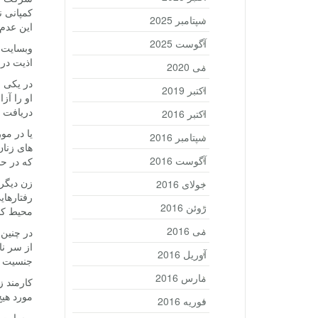
کمپانی ن
سپتامبر 2025
این عدم 
آگوست 2025
اذیت در 
می 2020
اکتبر 2019
او را آز
دریافت 
اکتبر 2016
یا در مو
سپتامبر 2016
های زنان
آگوست 2016
که در حض
زن دیگر
جولای 2016
رفتارها
ژوئن 2016
محیط کا
می 2016
در چنین 
از سر نا
آوریل 2016
جنسیت گ
مارس 2016
کارمند ز
مورد هی
فوریه 2016