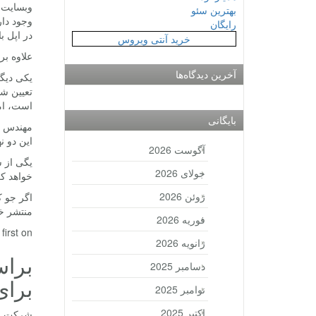
بهترین سئو
وجود دار
رایگان
در اپل ب
خرید آنتی ویروس
علاوه بر
آخرین دیدگاه‌ها
یکی دیگر
تعیین شد
است، اما
بایگانی
مهندس م
این دو ن
آگوست 2026
جولای 2026
خواهد ک
ژوئن 2026
اگر جو ک
منتشر خو
فوریه 2026
rst on .
ژانویه 2026
براس
دسامبر 2025
برا
نوامبر 2025
اکتبر 2025