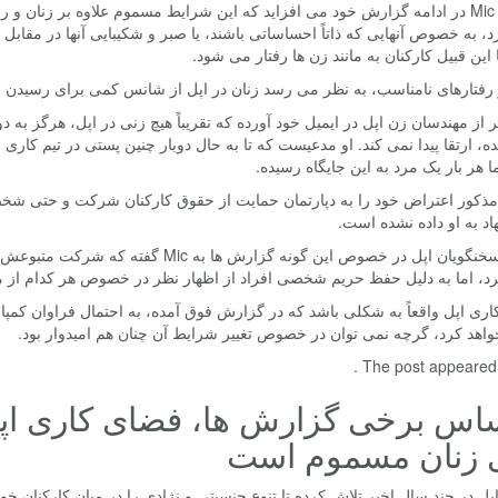
وبسایت Mic در ادامه گزارش خود می افزاید که این شرایط مسموم علاوه بر زنا
د، به خصوص آنهایی که ذاتاً احساساتی باشند، یا صبر و شکیبایی آنها در مقا
ا این قبیل کارکنان به مانند زن ها رفتار می شود.
 رفتارهای نامناسب، به نظر می رسد زنان در اپل از شانس کمی برای رسیدن به
 از مهندسان زن اپل در ایمیل خود آورده که تقریباً هیچ زنی در اپل، هرگز به د
ه، ارتقا پیدا نمی کند. او مدعیست که تا به حال دوبار چنین پستی در تیم کاری 
 هر بار یک مرد به این جایگاه رسیده.
ذکور اعتراض خود را به دپارتمان حمایت از حقوق کارکنان شرکت و حتی شخص 
هاد به او داده نشده است.
یگی از سخنگویان اپل در خصوص این گونه گز
رد، اما به دلیل حفظ حریم شخصی افراد از اظهار نظر در خصوص هر کدام از 
اری اپل واقعاً به شکلی باشد که در گزارش فوق آمده، به احتمال فراوان کمپا
اهد کرد، گرچه نمی توان در خصوص تغییر شرایط آن چنان هم امیدوار بود.
The post appeared fi
اس برخی گزارش ها، فضای کاری اپل
ی زنان مسموم است