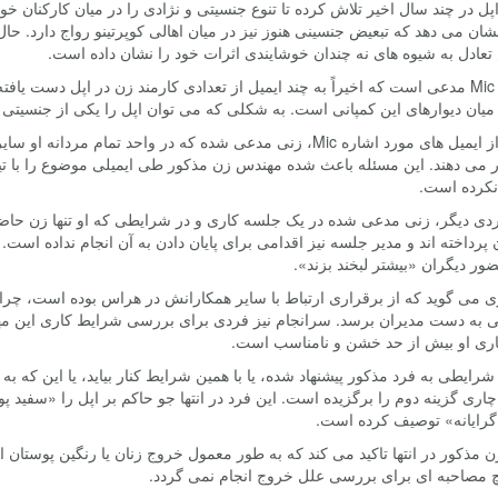
شان می دهد که تبعیض جنسینی هنوز نیز در میان اهالی کوپرتینو رواج دارد.
تعادل به شیوه های نه چندان خوشایندی اثرات خود را نشان داده است.
وبسایت Mic مدعی است که اخیراً به چند ایمیل از تعدادی کارمند زن در اپل دست 
میان دیوارهای این کمپانی است. به شکلی که می توان اپل را یکی از جنسیتی
در یکی از ایمیل های مورد اشاره Mic، زنی مدعی شده که در واحد ت
ار می دهند. این مسئله باعث شده مهندس زن مذکور طی ایمیلی موضوع را با ت
نکرده است.
ردی دیگر، زنی مدعی شده در یک جلسه کاری و در شرایطی که او تنها زن حاضر
 پرداخته اند و مدیر جلسه نیز اقدامی برای پایان دادن به آن انجام نداده ا
ور دیگران «بیشتر لبخند بزند».
ی می گوید که از برقراری ارتباط با سایر همکارانش در هراس بوده است، چرا
یی به دست مدیران برسد. سرانجام نیز فردی برای بررسی شرایط کاری این مهن
ری او بیش از حد خشن و نامناسب است.
شرایطی به فرد مذکور پیشنهاد شده، یا با همین شرایط کنار بیاید، یا این که به
چاری گزینه دوم را برگزیده است. این فرد در انتها جو حاکم بر اپل را «سفید
رایانه» توصیف کرده است.
ن مذکور در انتها تاکید می کند که به طور معمول خروج زنان یا رنگین پوستان ا
چ مصاحبه ای برای بررسی علل خروج انجام نمی گردد.