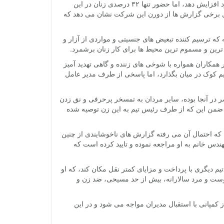
شرکت اپل در چند سال اخیر تلاش کرده تا تنوع جنسیتی و نژادی را در میان کارکنان خود افزایش دهد،‌ اما حضور تنها ۳۲ درصدی زنان در این
 حال برخی گزارش ها از دورن این شرکت نشان می دهد که
یافته که ترسیم کننده تبعیض های جنسیتی و مواردی از آزار و
 ترین و مسموم ترین محیط ها برای کار زنان برشمرد.
مام مردانه او سایر همکاران همواره با شوخی های زننده و گاهی تهدید آمیز
یم کوک در میان بگذارد، اما پاسخی از طرف مدیر عامل
 در آنجا بوده، سایر مردان به تمسخر پرحرفی و نق زدن
ست. ضمن این که از طرف رئیس تیم به این زن توصیه شده
 که احتمال آن می رفته گزارش های ناخوشایندی از چنین
دس خانم به او مراجعه نموده و تایید کرده است که
 تیم دیگری با پرداخت و مزایای کمتر نقل مکان کند، که او
 پوست و مرد سالارانه، بیش از حد مسیحی، ضد زن و
ز کمپانی با استقبال مدیران مواجه می شود و در این