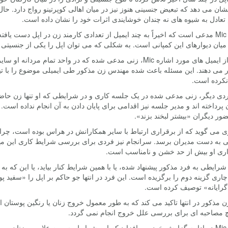
شان می دهد که تبعیض جنسینی هنوز نیز در میان اهالی کوپرتینو رواج دارد.
تعادل به شیوه های نه چندان خوشایندی اثرات خود را نشان داده است.
وبسایت Mic مدعی است که اخیراً به چند ایمیل از تعدادی کارمند زن در اپل دست 
میان دیوارهای این کمپانی است. به شکلی که می توان اپل را یکی از جنسیتی
در یکی از ایمیل های مورد اشاره Mic، زنی مدعی شده که در واحد ت
ار می دهند. این مسئله باعث شده مهندس زن مذکور طی ایمیلی موضوع را با ت
نکرده است.
ردی دیگر، زنی مدعی شده در یک جلسه کاری و در شرایطی که او تنها زن حاضر
 پرداخته اند و مدیر جلسه نیز اقدامی برای پایان دادن به آن انجام نداده ا
ور دیگران «بیشتر لبخند بزند».
ی می گوید که از برقراری ارتباط با سایر همکارانش در هراس بوده است، چرا
یی به دست مدیران برسد. سرانجام نیز فردی برای بررسی شرایط کاری این مهن
ری او بیش از حد خشن و نامناسب است.
شرایطی به فرد مذکور پیشنهاد شده، یا با همین شرایط کنار بیاید، یا این که به
چاری گزینه دوم را برگزیده است. این فرد در انتها جو حاکم بر اپل را «سفید
رایانه» توصیف کرده است.
ن مذکور در انتها تاکید می کند که به طور معمول خروج زنان یا رنگین پوستان ا
چ مصاحبه ای برای بررسی علل خروج انجام نمی گردد.
وبسایت Mic در ادامه گزارش خود می افزاید که این شرایط مسموم علاوه بر زنا