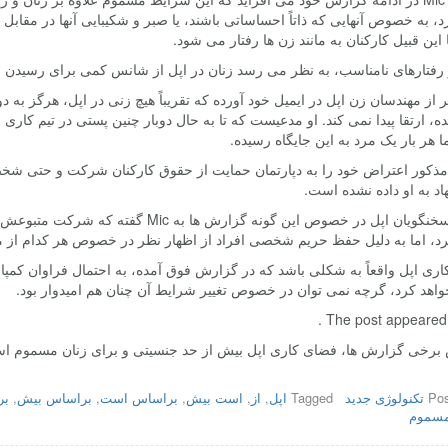
د، به خصوص آنهایی که ذاتاً احساساتی باشند، یا صبر و شکیبایی آنها در مقا
ا این قبیل کارکنان به مانند زن ها رفتار می شود.
 رفتارهای نامناسب، به نظر می رسد زنان در اپل از شانس کمی برای رسیدن به
 از مهندسان زن اپل در ایمیل خود آورده که تقریباً هیچ زنی در اپل، هرگز به د
ه، ارتقا پیدا نمی کند. او مدعیست که تا به حال دوبار چنین پستی در تیم کاری 
 هر بار یک مرد به این جایگاه رسیده.
ذکور اعتراض خود را به دپارتمان حمایت از حقوق کارکنان شرکت و حتی شخص 
هاد به او داده نشده است.
یگی از سخنگویان اپل در خصوص این گونه گز
رد، اما به دلیل حفظ حریم شخصی افراد از اظهار نظر در خصوص هر کدام از 
اری اپل واقعاً به شکلی باشد که در گزارش فوق آمده، به احتمال فراوان کمپا
اهد کرد، گرچه نمی توان در خصوص تغییر شرایط آن چنان هم امیدوار بود.
The post appeared fi
برخی گزارش ها، فضای کاری اپل بیش از حد جنسیتی و برای زنان مسموم ا
Pos
تکنولوژی جدید
Tagged
اپل
,
از
,
است بیش
,
براساس است
,
براساس بیش
,
بر
مسموم