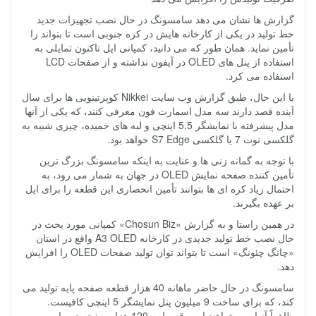
گزارش ها نشان می دهد سامسونگ در حال نصب تجهیزات جدید
خط تولید در یکی از کارخانه هایش در کره جنوبی است تا بتواند را
تأمین نماید. همان طور که می دانید، کمپانی اپل تاکنون تمایلی به
استفاده از پنل های OLED در آیفون نداشته و از صفحات LCD
استفاده می کرد.
با این حال، طبق گزارش وب سایت Nikkei کوپرتینویی ها برای سال
آینده قصد دارند سه مدل اسمارت فون معرفی کنند، که یکی از آنها
مدل پیشرفته با نمایشگر 5.5 اینچی و لبه های خمیده، چیزی شبیه به
گلکسی نوت 7 یا گلکسی S7 Edge خواهد بود.
با توجه به گمانه زنی ها و عنایت به اینکه سامسونگ بزرگ ترین
تأمین کننده صفحه نمایش OLED در جهان به شمار می رود، به
احتمال زیاد کره ای ها بتوانند تأمین انحصاری این قطعه را برای اپل
بر عهده بگیرند.
در همین راستا و به گزارش «Chosun Biz» کمپانی مورد بحث در
حال نصب خط تولید جدیدی در کارخانه A3 OLED واقع در استان
«چانگ چئونگ» است تا بتواند توان تولید صفحات OLED را افزایش
دهد.
سامسونگ در حال حاضر ماهانه 40 هزار قطعه صفحه پایه تولید می
کند، که برای ساخت 9 میلیون پنل نمایشگر 5 اینچی کافیست.
ظاهراً آنها می خواهند این رقم را به 120 هزار صفحه در ماه