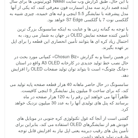
با این حال، طبق گزارش وب سایت Nikkei کوپرتینویی ها برای سال
آینده قصد دارند سه مدل اسمارت فون معرفی کنند، که یکی از آنها
مدل پیشرفته با نمایشگر 5.5 اینچی و لبه های خمیده، چیزی شبیه به
گلکسی نوت 7 یا گلکسی S7 Edge خواهد بود.
با توجه به گمانه زنی ها و عنایت به اینکه سامسونگ بزرگ ترین
تأمین کننده صفحه نمایش OLED در جهان به شمار می رود، به
احتمال زیاد کره ای ها بتوانند تأمین انحصاری این قطعه را برای اپل
بر عهده بگیرند.
در همین راستا و به گزارش «Chosun Biz» کمپانی مورد بحث در
حال نصب خط تولید جدیدی در کارخانه A3 OLED واقع در استان
«چانگ چئونگ» است تا بتواند توان تولید صفحات OLED را افزایش
دهد.
سامسونگ در حال حاضر ماهانه 40 هزار قطعه صفحه پایه تولید می
کند، که برای ساخت 9 میلیون پنل نمایشگر 5 اینچی کافیست.
ظاهراً آنها می خواهند این رقم را به 120 هزار صفحه در ماه
برسانند که پنل های تولیدی آنها را به عدد 30 میلیون نزدیک خواهد
کرد.
گفتنی است از آنجا که غول تکنولوژی کره جنوبی در موبایل های
خودش هم از نمایشگرهای OLED استفاده می کند، بنابراین برای
تأمین پنل های رقیب دیرینه یعنی اپل نیاز به افزایش قابل توجه
ظرفیت تولید خواهد داشت.