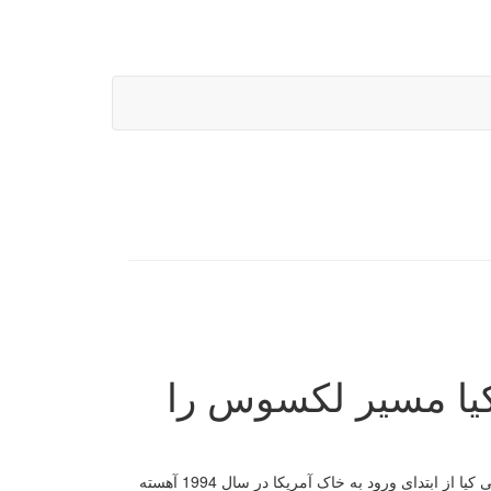
دنزا 2017؛ وقتی کیا مسیر لکسوس را
پیشرفت کره ایها در سال های اخیر آنقدر ملموس بوده که همه به آن اذعان دارند. کمپانی کیا از ابتدای ورود به خاک آمریکا در سال 1994 آهسته