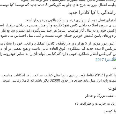
فه انتقال نیرو به چرخ های جلو به گیربکس 8 دنده جدید که توسط کیا توسعه یافته سپرده شده است.
انندگی با کیا کادنزا جدید
ادنزای نسل دوم از سواری نرم و سطح بالایی برخوردار است.
دای بیرون اصلا به داخل کابین نفوذ نکرده و آرامش محض در داخل برقرار اس
اکنش خودرو به پدال گاز مناسب است؛ هر چند شتابگیری قدرتمند و سریع نیاز به ا
ر دورهای پایین کشش خودرو چندان خوب نیست و کمی تنبل احساس می شود.
ور دور موتور از 5 هزار دور در دقیقه، کادنزا عملکرد واقعی خود را نشان می دهد.
نده جدید کیا عملکردی فوق العاده عالی داشته و هیچ نقصی در آن دیده نمی شود.
ین گیربکس آنقدر عملکرد خوبی دارد که کیا می تواند آن را به سایر خودروساز
نی
201 نقاط قوت زیادی دارد؛ مثل کیفیت ساخت بالا، امکانات مناسب و ارزش زیاد در برابر قیمت پرداختی.
مت پایه این مدل باید چیزی در حدود 32000 دلار باشد که کاملا رقابتی است.
قوت
 عقب بزرگ و جادار
یاد به جزییات و ظرافت بالا
با کیفیت