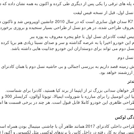
له های ترقی را یکی پس از دیگری طی کرده و اکنون به همه نشان داده که در عرض 22 سال چقدر می توان پ
 نسل اول، قبل از نسخه فیس لیفت
کادنزا یا K7 سدان فول سایزی است که در سال 2010
عروف طراحی شده، در هر دو نسل از طراحی بسیار سنجیده و بروزی برخوردار
 لیفت کادنزای نسل اول با جلو پنجره معروف به پوزه ببر
این خودرو اخیرا پا به عرصه گذاشته و سر و صدای نسبتا زیادی هم برپا کرده
سل دوم می تواند برای دوستداران این خودرو جذابیت هایی داشته باشد.
 نسل دوم
 ارزشمند خواهد بود.
دتر
گر خواهان سدانی بزرگ تر از اپتیما از برند کیا هستید، کادنزا برای شماست.
ا این اتومبیل را برای مبارزه با شورولت ایمپالا، تویوتا آوالون، کرایسلر 300 و لکسوس ES 350 به میدان فرستاده است.
راحی ظاهری این خودرو کاملا قابل قبول است. هر چند در برخی قسمت ها امک
ست.
دگی لوکس
ی داخلی کادنزای 2017 همانند ظاهر آن با چاشنی مینیمال بودن همراه است.
نس مواد به کار رفته در داخل کابین با برندهای لوکسی مثل لکسوس و آکیورا (