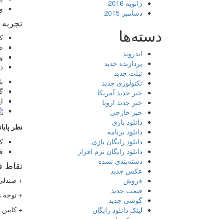
ژانویه 2016
وظی
دسامبر 2015
تجربه ر
دسته‌ها
ک
ص
اندروید
و
پردازنده جدید
د
تبلت جدید
با عب
تکنولوژی جدید
گیربکس 8 د
خبر جدید آمریکا
ا
خبر جدید اروپا
خبر خارجی
دانلود بازی
نظر پایا
دانلود برنامه
کیا کادنزا 7
دانلود رایگان بازی
قی
دانلود رایگان نرم افراز
دسته‌بندی نشده
نقاط 
عکس جدید
+ صندلی
فروش
قیمت جدید
+ توجه ز
گوشی جدید
+ کابین 
لینک دانلود رایگان