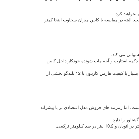
نخواهند کرد.
 البته در مقایسه با کابین میزان سخاوت اینجا کمتر
شتیبانی می کند.
 دکمه استارت و آینه مات شونده خودکار داخل کابین
قفل برقی صندوق، سانروف پانوراما، آینه های تاشو و سیستم صوتی پیشرفته و بسیار با کیفیت هارمن کاردون با 12 بلندگو بخشی از
اضر فقط با یک پیشرانه 3.3 لیتری V6 عرضه شده است، اما زمزمه های فروش مدل اقتصادی تر با پیشرانه