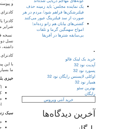
گونه‌های مهاجم دریایی شده‌اند
و پیوسته پ
یک نماینده مجلس: باید زمینه حذف
فیلترشکن‌ها فراهم شود/ مردم در هر
کادنزای
صورت از سد فیلترینگ عبور می‌کنند
کشتی‌های بیابان هم زانو زده‌اند؛
شرایر م
امواج سهمگین گرما و تلفات
بی‌سابقه شترها در آفریقا
نسخه فیس
نسل دوم 
.
داشته، ن
کادنزای
خرید بک لینک فالو
آپدیت نود 32
ما بسیار
پسورد نود 32
اوکلی لایسنس رایگان نود 32
خیزی بلن
همیار نود 32
ا
بهترین سئو
کی
رایگان
ط
خرید آنتی ویروس
ا
آخرین دیدگاه‌ها
سبک زن
طراح
بایگانی
ج