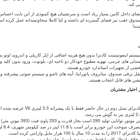
ی کند.
ضای داخل کابین بسیار زیاد است و سرنشینان هیچ کمبودی از این بابت احساس 
ندوق عقب نیز فضای گسترده ای داشته و کیا کاملا سخاوتمندانه عمل کرده است.
ده!
ستم اینفوتینمنت کادنزا بدون هیچ هزینه اضافی از اپل کارپلی و اندروید اوتو پ
ندلی های چرمی، تهویه مطبوع خودکار دو ناحیه ای، بلوتوث، ورود بدون کلید و
خشی از تجهیزات استاندارد خودرو هستند.
پشن های قابل انتخاب هستند.
اختیار مشتریان
کادنزای نسل دوم در حال ح
 نیز به گوش می رسد.
وتور توانایی تولید 290 اسب بخار قدرت و 253 پاوند فیت (393 نیوتن متر) گشتاور را دارد.
ف سوخت این خودرو برابر است با 11.8 لیتر در صد کیلومتر شهری، 8.4 لیتر در اتوبان و 10.2 لیتر در صد کیلومتر ترکیبی.
نزای 2017 را به مدت 10 سال یا 100 هزار مایل وارانتی کرده است.
رخلاف انتظار کادنزا فقط بصورت دیفرانسیل جلو تولید می شود.