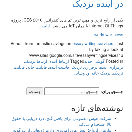
در آینده نزدیک
یکی از رایج ترین و مهیج ترین تم های کنفرانس CES 2016، پروژه
Internet Of Things یا همان IoT می باشد.
ادامه…
world war news
Benefit from fantastic savings on
essay writing services
, just
by taking a look at
www.sites.google.com/site/essaywritingservices4u/
Posted in
گوشی جدید
Tagged
ارتباط آینده
,
ارتباط نزدیک
,
برقراری آینده
,
برقراری نزدیک
,
قابلیت آینده
,
قابلیت خانه
,
قابلیت
نزدیک
,
نزدیک خانه
,
و
,
وسایل
جستجو برای:
نوشته‌های تازه
شرکت هوش مصنوعی برای یافتن گنج، دزد دریایی با حقوق
بالا استخدام می‌کند
تبارهای ارواح؛ انسان‌های امروزی وارث ژن‌هایی از دو گونه