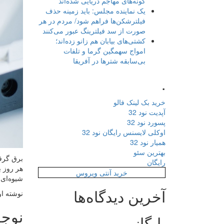
گونه‌های مهاجم دریایی شده‌اند
یک نماینده مجلس: باید زمینه حذف
فیلترشکن‌ها فراهم شود/ مردم در هر
صورت از سد فیلترینگ عبور می‌کنند
کشتی‌های بیابان هم زانو زده‌اند؛
امواج سهمگین گرما و تلفات
بی‌سابقه شترها در آفریقا
.
خرید بک لینک فالو
آپدیت نود 32
پسورد نود 32
اوکلی لایسنس رایگان نود 32
همیار نود 32
بهترین سئو
برق گرفت
رایگان
هر روز ب
خرید آنتی ویروس
شیوه‌ای
آخرین دیدگاه‌ها
نوشته او
نوجو
بایگانی