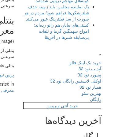
گونه‌های مهاجم دریایی شده‌اند
سرعتی بیش از ۳۲۱ کیلومتر بر ساعت خواهد داشت.
یک نماینده مجلس: باید زمینه حذف
فیلترشکن‌ها فراهم شود/ مردم در هر
صورت از سد فیلترینگ عبور می‌کنند
کشتی‌های بیابان هم زانو زده‌اند؛
معر
امواج سهمگین گرما و تلفات
بی‌سابقه شترها در آفریقا
(image)
.
سرعتی بیش از ۳۲۱ کیلومتر بر ساعت خواهد داشت.
خرید بک لینک فالو
بنتلی فلایینگ اسپر W12 S با ح
آپدیت نود 32
پسورد نود 32
پرس نیو
اوکلی لایسنس رایگان نود 32
osted in
همیار نود 32
معرفی
بهترین سئو
رایگان
خرید آنتی ویروس
آخرین دیدگاه‌ها
بایگانی