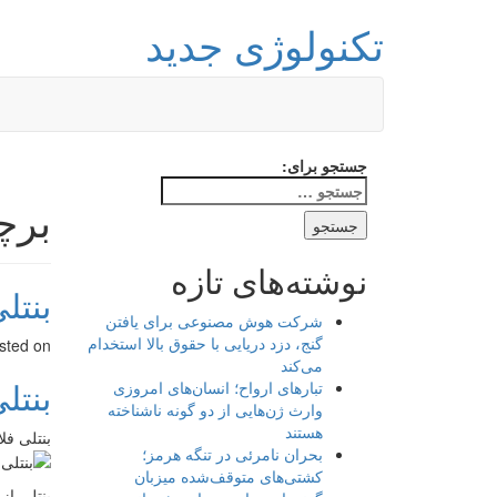
تکنولوژی جدید
جستجو برای:
برچ
نوشته‌های تازه
بنتل
شرکت هوش مصنوعی برای یافتن
گنج، دزد دریایی با حقوق بالا استخدام
sted on
می‌کند
بنتل
تبارهای ارواح؛ انسان‌های امروزی
وارث ژن‌هایی از دو گونه ناشناخته
هستند
بنتلی فلایینگ اسپر W12 S با ح
بحران نامرئی در تنگه هرمز؛
کشتی‌های متوقف‌شده میزبان