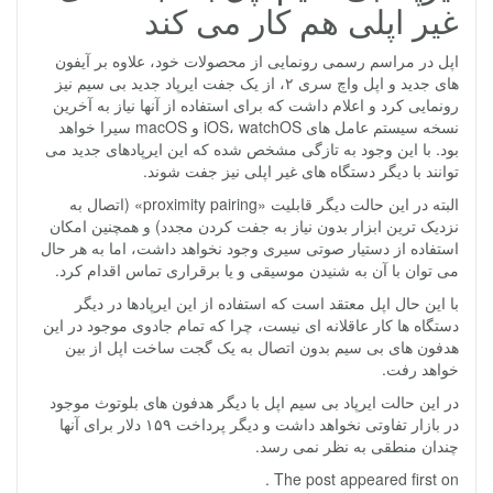
غیر اپلی هم کار می کند
اپل در مراسم رسمی رونمایی از محصولات خود، علاوه بر آیفون
های جدید و اپل واچ سری ۲، از یک جفت ایرپاد جدید بی سیم نیز
رونمایی کرد و اعلام داشت که برای استفاده از آنها نیاز به آخرین
نسخه سیستم عامل های iOS، watchOS و macOS سیرا خواهد
بود. با این وجود به تازگی مشخص شده که این ایرپادهای جدید می
توانند با دیگر دستگاه های غیر اپلی نیز جفت شوند.
البته در این حالت دیگر قابلیت «proximity pairing» (اتصال به
نزدیک ترین ابزار بدون نیاز به جفت کردن مجدد) و همچنین امکان
استفاده از دستیار صوتی سیری وجود نخواهد داشت، اما به هر حال
می توان با آن به شنیدن موسیقی و یا برقراری تماس اقدام کرد.
با این حال اپل معتقد است که استفاده از این ایرپادها در دیگر
دستگاه ها کار عاقلانه ای نیست، چرا که تمام جادوی موجود در این
هدفون های بی سیم بدون اتصال به یک گجت ساخت اپل از بین
خواهد رفت.
در این حالت ایرپاد بی سیم اپل با دیگر هدفون های بلوتوث موجود
در بازار تفاوتی نخواهد داشت و دیگر پرداخت ۱۵۹ دلار برای آنها
چندان منطقی به نظر نمی رسد.
The post appeared first on .