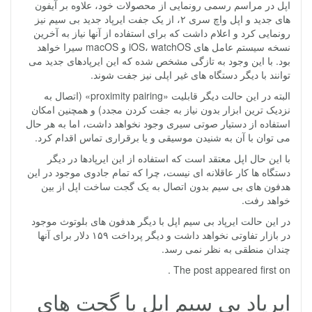
اپل در مراسم رسمی رونمایی از محصولات خود، علاوه بر آیفون
های جدید و اپل واچ سری ۲، از یک جفت ایرپاد جدید بی سیم نیز
رونمایی کرد و اعلام داشت که برای استفاده از آنها نیاز به آخرین
نسخه سیستم عامل های iOS، watchOS و macOS سیرا خواهد
بود. با این وجود به تازگی مشخص شده که این ایرپادهای جدید می
توانند با دیگر دستگاه های غیر اپلی نیز جفت شوند.
البته در این حالت دیگر قابلیت «proximity pairing» (اتصال به
نزدیک ترین ابزار بدون نیاز به جفت کردن مجدد) و همچنین امکان
استفاده از دستیار صوتی سیری وجود نخواهد داشت، اما به هر حال
می توان با آن به شنیدن موسیقی و یا برقراری تماس اقدام کرد.
با این حال اپل معتقد است که استفاده از این ایرپادها در دیگر
دستگاه ها کار عاقلانه ای نیست، چرا که تمام جادوی موجود در این
هدفون های بی سیم بدون اتصال به یک گجت ساخت اپل از بین
خواهد رفت.
در این حالت ایرپاد بی سیم اپل با دیگر هدفون های بلوتوث موجود
در بازار تفاوتی نخواهد داشت و دیگر پرداخت ۱۵۹ دلار برای آنها
چندان منطقی به نظر نمی رسد.
The post appeared first on .
ایرپاد بی سیم اپل با گجت های