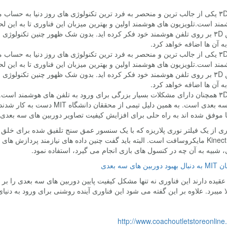
فناوری ۳D یکی از جالب ترین و منحصر به فرد ترین تکنولوژی های روز دنیا به 
ند است.تلویزیون های هوشمند اولین و بهترین میزبان این فناوری تا به این لحظه
و دوربین ۳D بر روی تلفن هوشمند خود فکر کرده اید. بدون شک ظهور چنین تکنولوژ
به آن ها اضافه خواهد کرد.
فناوری ۳D یکی از جالب ترین و منحصر به فرد ترین تکنولوژی های روز دنیا به 
ند است.تلویزیون های هوشمند اولین و بهترین میزبان این فناوری تا به این لحظه
و دوربین ۳D بر روی تلفن هوشمند خود فکر کرده اید. بدون شک ظهور چنین تکنولوژ
به آن ها اضافه خواهد کرد.
فناوری ۳D همچنان دارای مشکلات بسیار بزرگی برای ورود به تلفن های هوشمند 
برداری سه بعدی است. به همین دلیل
وفق شده اند به راه حلی برای افزایش کیفیت تصاویر دوربین های سه بعدی تا ۱۰۰۰ برابر کیفیت فعلی دست یاب
ری از یک فیلتر نوری پلاریزه که با یک سنسور عمق سنج تلفیق شده برای خلق
عملکرد Kinect مایکروسافت است. البته باید گفت چنین داده های نیازمند پردازش ه
 شبیه به آن چه در کنسول های بازی انجام می گیرد، استفاده نمود.
قیده دارند این فناوری نه تنها مشکل کیفیت پایین دوربین های سه بعدی را ب
لا میبرد. علاوه بر این گفته می شود این فناوری آینده روشنی برای ورود به دنیا
http://www.coachoutletstoreonline