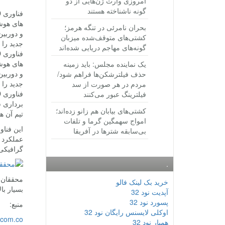
امروزی وارث ژن‌هایی از دو
گونه ناشناخته هستند
های هوشم
بحران نامرئی در تنگه هرمز؛
کشتی‌های متوقف‌شده میزبان
جدید را 
گونه‌های مهاجم دریایی شده‌اند
های هوشم
یک نماینده مجلس: باید زمینه
حذف فیلترشکن‌ها فراهم شود/
جدید را 
مردم در هر صورت از سد
فیلترینگ عبور می‌کنند
کشتی‌های بیابان هم زانو زده‌اند؛
تیم آن ها م
امواج سهمگین گرما و تلفات
این فناو
بی‌سابقه شترها در آفریقا
گرافیکی،
.
محققان ع
خرید بک لینک فالو
بسیار با
آپدیت نود 32
پسورد نود 32
منبع:
اوکلی لایسنس رایگان نود 32
.com.co
همیار نود 32