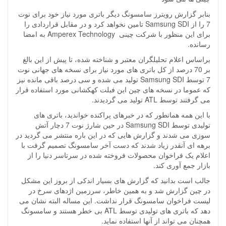
بنابر گزارش رویترز سامسونگ دیگر باتری مورد نیاز خود برای نوت
7 را از Samsung SDI تامین نخواهد کرد و در مقابل قراردادی را
برای این منظور با شرکت چینی Amperex Technology به امضا
رسانده.
براساس اعلام تحلیلگران معتبر و شناخته شده، تا پیش از این بالغ
بر 70 درصد از کل باتری های مورد نیاز برای نسخه های جهانی نوت
7 توسط Samsung SDI تولید می شده و سی درصد باقی مانده نیز
که عموما در نسخه های چین این فبلت کهکشانی مورد استفاده قرار
می گرفتند توسط ATL تولید می گردیدند.
با این همه همانطور که در خبرهای پراکنده خواندید، باتری های
تولیدی توسط Samsung SDI در حین شارژ نوت 7 دچار آتش
سوزی می شدند و گزارش هایی که در این باره منتشر می گردید در
برهه ای آنقدر زیاد شدند که دست آخر سامسونگ تصمیم گرفت با
اعلام یک فراخوان محصولات فروخته شده در سرتاسر دنیا را از
بازار جمع آوری کند.
جالب است بدانید که گزارش های بسیار اندکی از بروز این مشکل
در چین گزارش شد و به همین خاطر، سرزمین اژدهای سرخ در
لیست فراخوان سامسونگ قرار نداشت. این مساله البته نشان می
دهد که باتری های تولیدی توسط ATL بی خطر هستند و سامسونگ
همچنان می تواند از آنها استفاده نماید.