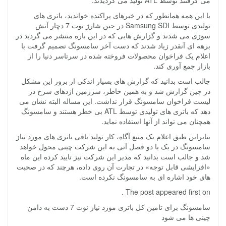
می گرفتند توسط ATL تولید می گردیدند.
با این همه همانطور که در خبرهای پراکنده خواندید، باتری های
تولیدی توسط Samsung SDI در حین شارژ نوت 7 دچار آتش
سوزی می شدند و گزارش هایی که در این باره منتشر می گردید در
برهه ای آنقدر زیاد شدند که دست آخر سامسونگ تصمیم گرفت با
اعلام یک فراخوان محصولات فروخته شده در سرتاسر دنیا را از
بازار جمع آوری کند.
جالب است بدانید که گزارش های بسیار اندکی از بروز این مشکل
در چین گزارش شد و به همین خاطر، سرزمین اژدهای سرخ در
لیست فراخوان سامسونگ قرار نداشت. این مساله البته نشان می
دهد که باتری های تولیدی توسط ATL بی خطر هستند و سامسونگ
همچنان می تواند از آنها استفاده نماید.
بنابراین طبق اعلام یک منبع آگاه، کار تولید باقی باتری های مورد نیاز
سامسونگ در یک یا دو فصل آتی به این شرکت چینی محول خواهد
شد و جالب است بدانید که مدیر این شرکت نیز تایید کرده این ماه
«افزایشی قابل توجه» در تجارت آن روی داده، هرچند که در صحبت
های خود اشاره ای به سامسونگ نکرده است.
The post appeared first on .
سامسونگ برای تامین کل باتری مورد نیاز نوت 7 دست به دامن
چینی ها می شود