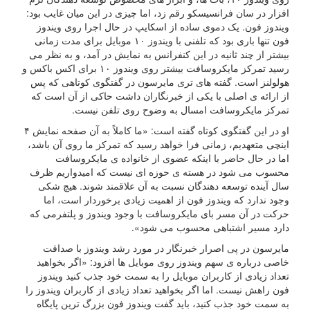
افزار در سان فرانسیسکو رقم زد، اما چیزی در این میان غایب بود:
ویندوز فون. یک دموی ساده از اسکایپ در حال اجرا روی ویندوز
فون تنها باری بود که تلفنی با ویندوز ۱۰ موبایل برای مدت زمانی
بیشتر از چند ثانیه در این کنفرانس به نمایش در آمد، و به نظر می
رسید تمرکز مایکروسافت بیشتر روی ویندوز ۱۰ برای اکس باکس و
هولولنز است. گفته های تری مایرسون در گفتگوی کوتاهی که پس
از ارائه ی اصلی با یکی از خبرنگاران داشت حاکی از آن است که
تمرکز مایکروسافت امسال به وضوح روی تلفن نیست.
او در این گفتگوی کوتاه گفته است: «ما کاملاً به آن صفحه نمایش ۴
اینچی متعهدیم، زمانی فرا خواهد رسید که تمرکز ما روی آن باشد،
اما در حال حاضر با اینکه عضوی از خانواده ی مایکروسافت
محسوب می شود در هسته ی حوزه ای نیست که امیدواریم ظرف
سال آینده توسعه دهندگان نسبت به آن علاقمند شوند. هیچ شکی
وجود ندارد که ویندوز فون از اهمیت زیادی برخوردار است، اما
حرکت در آن مسر بای مایکروسافت با وجود ویندوز و پلتفرمی که
دارد مسیر اشتباهی محسوب می شود».
مایرسون در پی اصرار خبرنگار در مورد رشد ویندوز با صداقت
خاصی درباره ی سهم ویندوز روی موبایل ها افزود: «اگر بخواهید
تعداد زیادی از کاربران موبایل را به سمت خود جذب کنید ویندوز
فون راهش نیست. اما اگر بخواهید تعداد زیادی از کاربران ویندوز را
به سمت خود جذب کنید، باید گفت ویندوز فون بزرگ ترین پایگاه