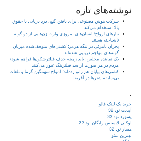
نوشته‌های تازه
شرکت هوش مصنوعی برای یافتن گنج، دزد دریایی با حقوق
بالا استخدام می‌کند
تبارهای ارواح؛ انسان‌های امروزی وارث ژن‌هایی از دو گونه
ناشناخته هستند
بحران نامرئی در تنگه هرمز؛ کشتی‌های متوقف‌شده میزبان
گونه‌های مهاجم دریایی شده‌اند
یک نماینده مجلس: باید زمینه حذف فیلترشکن‌ها فراهم شود/
مردم در هر صورت از سد فیلترینگ عبور می‌کنند
کشتی‌های بیابان هم زانو زده‌اند؛ امواج سهمگین گرما و تلفات
بی‌سابقه شترها در آفریقا
.
خرید بک لینک فالو
آپدیت نود 32
پسورد نود 32
اوکلی لایسنس رایگان نود 32
همیار نود 32
بهترین سئو