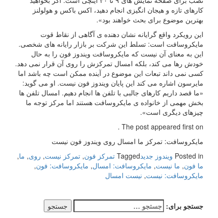
نصب برای صفحه نمایش های ۹ تا ۳۰ اینچی است. اگر بخواهید
کارهای تازه و هیجان انگیزی انجام دهید، اکس باکس و هولولنز
بهترین موضوع برای بحث خواهند بود».
این رویکرد واقع گرایانه نشان دهنده ی آگاهی از نقاط قوت
مایکروسافت است: تسلط این شرکت بر بازار رایانه های شخصی.
این به معنای آن نیست که مایکروسافت ویندوز فون را به حال
خودش رها می کند، بلکه امسال تمرکزش را روی آن قرار نمی دهد.
کسی نمی داند تبعات این موضوع در آینده ممکن است چه باشد اما
مایرسون اشاره می کند این پایان ویندوز فون نیست. او می گوید:
«ما قصد داریم کارهای جالبی با تلفن ها انجام دهیم. امسال تلفن ها
بخش مهمی از خانواده ی مایکروسافت هستند اما مرکز توجه ما
چیزهای دیگری است».
The post appeared first on .
مایکروسافت: تمرکز ما امسال روی ویندوز فون نیست
Posted in
ویندوز جدید
Tagged
تمرکز فون
,
تمرکز نیست
,
روی
,
ما
,
ما فون
,
ما نیست
,
مایکروسافت: امسال
,
مایکروسافت: فون
,
مایکروسافت: نیست
,
نیست امسال
جستجو برای: