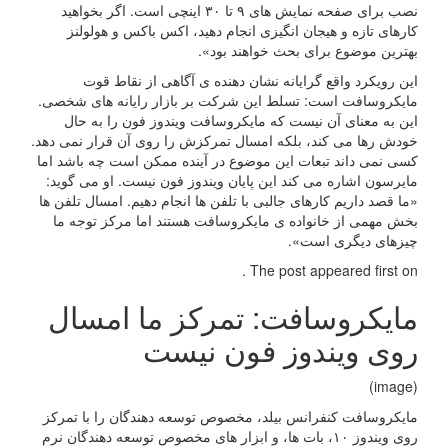
نصب برای صفحه نمایش های ۹ تا ۳۰ اینچی است. اگر بخواهید
کارهای تازه و هیجان انگیزی انجام دهید، اکس باکس و هولولنز
بهترین موضوع برای بحث خواهند بود».
این رویکرد واقع گرایانه نشان دهنده ی آگاهی از نقاط قوت
مایکروسافت است: تسلط این شرکت بر بازار رایانه های شخصی.
این به معنای آن نیست که مایکروسافت ویندوز فون را به حال
خودش رها می کند، بلکه امسال تمرکزش را روی آن قرار نمی دهد.
کسی نمی داند تبعات این موضوع در آینده ممکن است چه باشد اما
مایرسون اشاره می کند این پایان ویندوز فون نیست. او می گوید:
«ما قصد داریم کارهای جالبی با تلفن ها انجام دهیم. امسال تلفن ها
بخش مهمی از خانواده ی مایکروسافت هستند اما مرکز توجه ما
چیزهای دیگری است».
The post appeared first on .
مایکروسافت: تمرکز ما امسال
روی ویندوز فون نیست
(image)
مایکروسافت کنفرانس بیلد، مخصوص توسعه دهندگان را با تمرکز
روی ویندوز ۱۰، بات ها، و ابزار های مخصوص توسعه دهندگان نرم