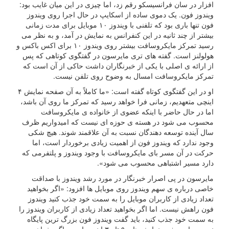
افزار در سان فرانسیسکو رقم زد، اما چیزی در این میان غایب بود:
ویندوز فون. یک دموی ساده از اسکایپ در حال اجرا روی ویندوز
فون تنها باری بود که تلفنی با ویندوز ۱۰ موبایل برای مدت زمانی
بیشتر از چند ثانیه در این کنفرانس به نمایش در آمد، و به نظر می
رسید تمرکز مایکروسافت بیشتر روی ویندوز ۱۰ برای اکس باکس و
هولولنز است. گفته های تری مایرسون در گفتگوی کوتاهی که پس
از ارائه ی اصلی با یکی از خبرنگاران داشت حاکی از آن است که
تمرکز مایکروسافت امسال به وضوح روی تلفن نیست.
او در این گفتگوی کوتاه گفته است: «ما کاملاً به آن صفحه نمایش ۴
اینچی متعهدیم، زمانی فرا خواهد رسید که تمرکز ما روی آن باشد،
اما در حال حاضر با اینکه عضوی از خانواده ی مایکروسافت
محسوب می شود در هسته ی حوزه ای نیست که امیدواریم ظرف
سال آینده توسعه دهندگان نسبت به آن علاقمند شوند. هیچ شکی
وجود ندارد که ویندوز فون از اهمیت زیادی برخوردار است، اما
حرکت در آن مسر بای مایکروسافت با وجود ویندوز و پلتفرمی که
دارد مسیر اشتباهی محسوب می شود».
مایرسون در پی اصرار خبرنگار در مورد رشد ویندوز با صداقت
خاصی درباره ی سهم ویندوز روی موبایل ها افزود: «اگر بخواهید
تعداد زیادی از کاربران موبایل را به سمت خود جذب کنید ویندوز
فون راهش نیست. اما اگر بخواهید تعداد زیادی از کاربران ویندوز را
به سمت خود جذب کنید، باید گفت ویندوز فون بزرگ ترین پایگاه