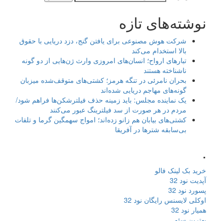
نوشته‌های تازه
شرکت هوش مصنوعی برای یافتن گنج، دزد دریایی با حقوق
بالا استخدام می‌کند
تبارهای ارواح؛ انسان‌های امروزی وارث ژن‌هایی از دو گونه
ناشناخته هستند
بحران نامرئی در تنگه هرمز؛ کشتی‌های متوقف‌شده میزبان
گونه‌های مهاجم دریایی شده‌اند
یک نماینده مجلس: باید زمینه حذف فیلترشکن‌ها فراهم شود/
مردم در هر صورت از سد فیلترینگ عبور می‌کنند
کشتی‌های بیابان هم زانو زده‌اند؛ امواج سهمگین گرما و تلفات
بی‌سابقه شترها در آفریقا
.
خرید بک لینک فالو
آپدیت نود 32
پسورد نود 32
اوکلی لایسنس رایگان نود 32
همیار نود 32
بهترین سئو