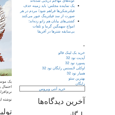
گونه‌های مهاجم دریایی شده‌اند
یک نماینده مجلس: باید زمینه حذف
فیلترشکن‌ها فراهم شود/ مردم در هر
صورت از سد فیلترینگ عبور می‌کنند
کشتی‌های بیابان هم زانو زده‌اند؛
امواج سهمگین گرما و تلفات
بی‌سابقه شترها در آفریقا
.
خرید بک لینک فالو
آپدیت نود 32
پسورد نود 32
اوکلی لایسنس رایگان نود 32
همیار نود 32
بهترین سئو
یک موسسه
رایگان
احتمال و
خرید آنتی ویروس
نرم‌افز
آخرین دیدگاه‌ها
نوشته او
تولی
بایگانی