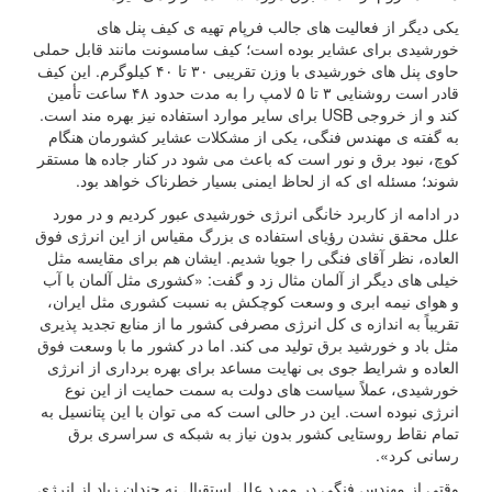
یکی دیگر از فعالیت های جالب فرپام تهیه ی کیف پنل های
خورشیدی برای عشایر بوده است؛ کیف سامسونت مانند قابل حملی
حاوی پنل های خورشیدی با وزن تقریبی ۳۰ تا ۴۰ کیلوگرم. این کیف
قادر است روشنایی ۳ تا ۵ لامپ را به مدت حدود ۴۸ ساعت تأمین
کند و از خروجی USB برای سایر موارد استفاده نیز بهره مند است.
به گفته ی مهندس فنگی، یکی از مشکلات عشایر کشورمان هنگام
کوچ، نبود برق و نور است که باعث می شود در کنار جاده ها مستقر
شوند؛ مسئله ای که از لحاظ ایمنی بسیار خطرناک خواهد بود.
در ادامه از کاربرد خانگی انرژی خورشیدی عبور کردیم و در مورد
علل محقق نشدن رؤیای استفاده ی بزرگ مقیاس از این انرژی فوق
العاده، نظر آقای فنگی را جویا شدیم. ایشان هم برای مقایسه مثل
خیلی های دیگر از آلمان مثال زد و گفت: «کشوری مثل آلمان با آب
و هوای نیمه ابری و وسعت کوچکش به نسبت کشوری مثل ایران،
تقریباً به اندازه ی کل انرژی مصرفی کشور ما از منابع تجدید پذیری
مثل باد و خورشید برق تولید می کند. اما در کشور ما با وسعت فوق
العاده و شرایط جوی بی نهایت مساعد برای بهره برداری از انرژی
خورشیدی، عملاً سیاست های دولت به سمت حمایت از این نوع
انرژی نبوده است. این در حالی است که می توان با این پتانسیل به
تمام نقاط روستایی کشور بدون نیاز به شبکه ی سراسری برق
رسانی کرد».
وقتی از مهندس فنگی در مورد علل استقبال نه چندان زیاد از انرژی