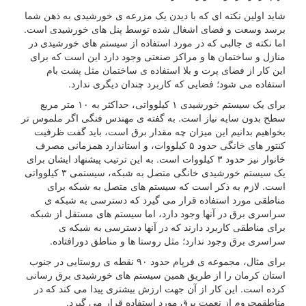
شاید اولین نکته ای که با دیدن یک مزرعه ی خورشیدی به ذهن شما
برسد وسعت و فضای اشغال شده توسط پنل های خورشیدی است.
اما نکته ی جالبی که در مورد استفاده از سیستم های خورشیدی در
منازل و ساختمان ها و مراکز صنعتی وجود دارد این است که برای
این کار از فضای پرت و بلا استفاده ی ساختمان مثل پشت بام
استفاده می شود؛ فضایی که کاربرد چندان دیگری ندارد.
برای یک سیستم خورشیدی ۱ کیلوواتی، حداکثر به ۱۰ متر مربع
سطح بدون سایه نیاز است. به گفته ی مهندس فنگی اگر ملموس تر
بخواهیم بدانیم این میزان چه مقدار برق است، باید گفت ظرفیت
کنتور های خانگی حدود ۵ کیلووات، و استاندارد همزمانی مصرف
خانوار نیز حدود ۳ کیلووات است. به این ترتیب پیشنهاد ایشان برای
یک سیستم خورشیدی خانگی متصل به شبکه، سیستمی ۳ کیلوواتی
است. لازم به ذکر است که سیستم های متصل به شبکه برای
مناطقی مورد استفاده قرار می گیرد که دسترسی به شبکه ی
سراسری برق در آنها وجود دارد، اما سیستم های مستقل از شبکه
برای مناطقی کاربرد دارند که در آنها دسترسی به شبکه ی
سراسری برق وجود ندارد؛ مثل روستا ها و مناطق دورافتاده.
برای مثال، مجموعه ی فرپام حدود ۹۰ نقطه ی روستایی در جنوب
استان کرمان را از طریق همین سیستم های خورشیدی برق رسانی
کرده است. این کار از آن جهت ارزش بیشتری پیدا می کند که در
مناطقمحروم از نعمت برق مورد استفاده قرار می گیرد.