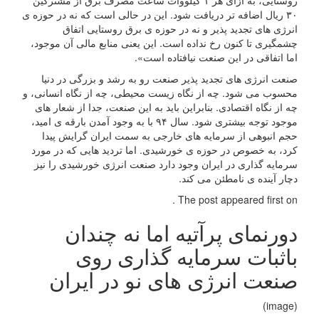
روستایی، به ازای هر ۱ کیلووات ساعت مصرف برق از مشترکین
۳۰ ریال اضافه تر دریافت شود. این در حالی است که نه در حوزه ی
انرژی های تجدید پذیر و نه در حوزه ی برق روستایی اتفاق
چشمگیری تا کنون رخ نداده است. این یعنی منابع مالی آن موجود،
اما اتفاقی در این صنعت نیافتاده است».
صنعت انرژی های تجدید پذیر صنعت رو به رشد و بزرگی در دنیا
محسوب می شود. چه از نگاه زیست محیطی، چه از نگاه انسانی، و
چه از نگاه اقتصادی. بنابراین باید به این صنعت، جدا از شعار های
موجود توجه بیشتری شود. سال ۹۴ با به وجود آمدن بارقه ی امید،
حجم انبوهی از سرمایه های خارجی به سمت ایران گرایش پیدا
کرد، به خصوص در حوزه ی خورشیدی. اما تردید هایی که در مورد
سرمایه گذاری در ایران وجود دارد صنعت انرژی خورشیدی را نیز
دچار آینده ی نامطئن می کند.
The post appeared first on .
دورنمای پرآتیه اما نه چندان
باثبات سرمایه گذاری روی
صنعت انرژی های نو در ایران
(image)