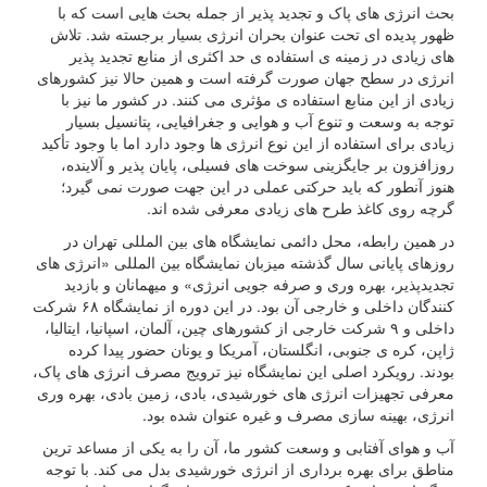
بحث انرژی های پاک و تجدید پذیر از جمله بحث هایی است که با
ظهور پدیده ای تحت عنوان بحران انرژی بسیار برجسته شد. تلاش
های زیادی در زمینه ی استفاده ی حد اکثری از منابع تجدید پذیر
انرژی در سطح جهان صورت گرفته است و همین حالا نیز کشورهای
زیادی از این منابع استفاده ی مؤثری می کنند. در کشور ما نیز با
توجه به وسعت و تنوع آب و هوایی و جغرافیایی، پتانسیل بسیار
زیادی برای استفاده از این نوع انرژی ها وجود دارد اما با وجود تأکید
روزافزون بر جایگزینی سوخت های فسیلی، پایان پذیر و آلاینده،
هنوز آنطور که باید حرکتی عملی در این جهت صورت نمی گیرد؛
گرچه روی کاغذ طرح های زیادی معرفی شده اند.
در همین رابطه، محل دائمی نمایشگاه های بین المللی تهران در
روزهای پایانی سال گذشته میزبان نمایشگاه بین المللی «انرژی‌ های
تجدیدپذیر، بهره وری و صرفه جویی انرژی» و میهمانان و بازدید
کنندگان داخلی و خارجی آن بود. در این دوره از نمایشگاه ۶۸ شرکت
داخلی و ۹ شرکت خارجی از کشورهای چین، آلمان، اسپانیا، ایتالیا،
ژاپن، کره ی جنوبی، انگلستان، آمریکا و یونان حضور پیدا کرده
بودند. رویکرد اصلی این نمایشگاه نیز ترویج مصرف انرژی های پاک،
معرفی تجهیزات انرژی های خورشیدی، بادی، زمین بادی، بهره وری
انرژی، بهینه سازی مصرف و غیره عنوان شده بود.
آب و هوای آفتابی و وسعت کشور ما، آن را به یکی از مساعد ترین
مناطق برای بهره برداری از انرژی خورشیدی بدل می کند. با توجه