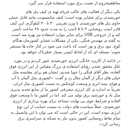
مناطقمحروم از نعمت برق مورد استفاده قرار می گیرد.
یکی دیگر از فعالیت های جالب فرپام تهیه ی کیف پنل های
خورشیدی برای عشایر بوده است؛ کیف سامسونت مانند قابل حملی
حاوی پنل های خورشیدی با وزن تقریبی ۳۰ تا ۴۰ کیلوگرم. این کیف
قادر است روشنایی ۳ تا ۵ لامپ را به مدت حدود ۴۸ ساعت تأمین
کند و از خروجی USB برای سایر موارد استفاده نیز بهره مند است.
به گفته ی مهندس فنگی، یکی از مشکلات عشایر کشورمان هنگام
کوچ، نبود برق و نور است که باعث می شود در کنار جاده ها مستقر
شوند؛ مسئله ای که از لحاظ ایمنی بسیار خطرناک خواهد بود.
در ادامه از کاربرد خانگی انرژی خورشیدی عبور کردیم و در مورد
علل محقق نشدن رؤیای استفاده ی بزرگ مقیاس از این انرژی فوق
العاده، نظر آقای فنگی را جویا شدیم. ایشان هم برای مقایسه مثل
خیلی های دیگر از آلمان مثال زد و گفت: «کشوری مثل آلمان با آب
و هوای نیمه ابری و وسعت کوچکش به نسبت کشوری مثل ایران،
تقریباً به اندازه ی کل انرژی مصرفی کشور ما از منابع تجدید پذیری
مثل باد و خورشید برق تولید می کند. اما در کشور ما با وسعت فوق
العاده و شرایط جوی بی نهایت مساعد برای بهره برداری از انرژی
خورشیدی، عملاً سیاست های دولت به سمت حمایت از این نوع
انرژی نبوده است. این در حالی است که می توان با این پتانسیل به
تمام نقاط روستایی کشور بدون نیاز به شبکه ی سراسری برق
رسانی کرد».