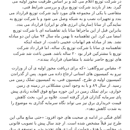
در شرکت توزیع اعلام می کند و بر اساس ظرفیت مجوز اولیه می
گیرد. بعد از بازدید شرکت توزیع برق و بررسی شرایط فنی،
متقاضی با یکی از مجموعه های مورد تأیید شرکت توزیع قرارداد می
بندد و تجهیزات نصب و به شبکه وصل می شود و با شرکت توزیع به
نمایندگی از سانا (سازمان انرژی های نو ایران) قرارداد می بندد.
بنابراین قبل از این ماجراها سانا باید تفاهمنامه ای با شرکت توزیع
امضا می کرد. این تفاهمنامه تا بهمن ماه سال ۹۴ میان این دو مبادله
نشد. بعد از مبادله هم ابهامات عجیبی داشت، از جمله اینکه
تفاهمنامه ی سانا با شرکت توزیع یک ساله، اما قرار داد شرکت
توزیع با مشترکین قرار بود ۲۰ ساله باشد. همین باعث شد شرکت
های توزیع حاضر نباشند با متقاضیان قرارداد ببندند».
۲- مقیاس نیروگاهی: «که برای دریافت مجوز اولیه ی آن از وزارت
نیرو به کمیسیون های استانی ارجاع داده می شوید. پس از گذراندن
کمیسیون اولیه ی طرح، کمیسیون فنی، به کمیسیون تملک زمین می
رسید. از سال ۸۹ و با به وجود آمدن مشکلاتی در زمینه ی زمین
خواری، برای تملک زمین در این حوزه موانع فوق العاده زیادی پیش
پای سرمایه گذاران قرار گرفته است. علاوه بر این، بحث کاهش
قیمت خریداری برق نیز می تواند نگاه سرمایه گذاری به موضوع را
به شدت کاهش دهد».
آقای فنگی در ادامه ی صحبت های خود افزود: «حتی منابع مالی این
طرح نیز قبلاً مشخص شده است. از چند سال پیش با تصویب قانونی
در مجلس، با هدف حمایت از انرژی های تجدید پذیر و توسعه ی برق