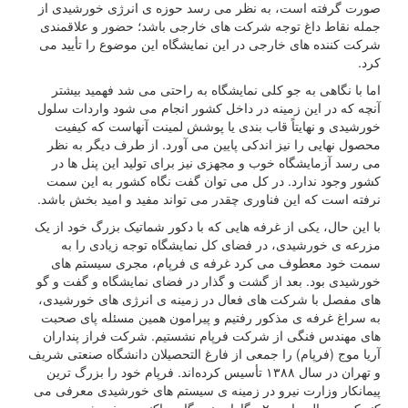
صورت گرفته است، به نظر می رسد حوزه ی انرژی خورشیدی از
جمله نقاط داغ توجه شرکت های خارجی باشد؛ حضور و علاقمندی
شرکت کننده های خارجی در این نمایشگاه این موضوع را تأیید می
کرد.
اما با نگاهی به جو کلی نمایشگاه به راحتی می شد فهمید بیشتر
آنچه که در این زمینه در داخل کشور انجام می شود واردات سلول
خورشیدی و نهایتاً قاب بندی یا پوشش لمینت آنهاست که کیفیت
محصول نهایی را نیز اندکی پایین می آورد. از طرف دیگر به نظر
می رسد آزمایشگاه خوب و مجهزی نیز برای تولید این پنل ها در
کشور وجود ندارد. در کل می توان گفت نگاه کشور به این سمت
نرفته است که این فناوری چقدر می تواند مفید و امید بخش باشد.
با این حال، یکی از غرفه هایی که با دکور شماتیک بزرگ خود از یک
مزرعه ی خورشیدی، در فضای کل نمایشگاه توجه زیادی را به
سمت خود معطوف می کرد غرفه ی فرپام، مجری سیستم های
خورشیدی بود. بعد از گشت و گذار در فضای نمایشگاه و گفت و گو
های مفصل با شرکت های فعال در زمینه ی انرژی های خورشیدی،
به سراغ غرفه ی مذکور رفتیم و پیرامون همین مسئله پای صحبت
های مهندس فنگی از شرکت فرپام نشستیم. شرکت فراز پنداران
آریا موج (فرپام) را جمعی از فارغ‌ التحصیلان دانشگاه صنعتی شریف
و تهران در سال ۱۳۸۸ تأسیس کرده‌اند. فرپام خود را بزرگ ترین
پیمانکار وزارت نیرو در زمینه ی سیستم های خورشیدی معرفی می