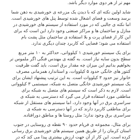
مهم تر از هر دوی موارد دیگر باشد.
شاید اولین نکته ای که با دیدن یک مزرعه ی خورشیدی به ذهن شما
برسد وسعت و فضای اشغال شده توسط پنل های خورشیدی است.
اما نکته ی جالبی که در مورد استفاده از سیستم های خورشیدی در
منازل و ساختمان ها و مراکز صنعتی وجود دارد این است که برای
این کار از فضای پرت و بلا استفاده ی ساختمان مثل پشت بام
استفاده می شود؛ فضایی که کاربرد چندان دیگری ندارد.
برای یک سیستم خورشیدی ۱ کیلوواتی، حداکثر به ۱۰ متر مربع
سطح بدون سایه نیاز است. به گفته ی مهندس فنگی اگر ملموس تر
بخواهیم بدانیم این میزان چه مقدار برق است، باید گفت ظرفیت
کنتور های خانگی حدود ۵ کیلووات، و استاندارد همزمانی مصرف
خانوار نیز حدود ۳ کیلووات است. به این ترتیب پیشنهاد ایشان برای
یک سیستم خورشیدی خانگی متصل به شبکه، سیستمی ۳ کیلوواتی
است. لازم به ذکر است که سیستم های متصل به شبکه برای
مناطقی مورد استفاده قرار می گیرد که دسترسی به شبکه ی
سراسری برق در آنها وجود دارد، اما سیستم های مستقل از شبکه
برای مناطقی کاربرد دارند که در آنها دسترسی به شبکه ی
سراسری برق وجود ندارد؛ مثل روستا ها و مناطق دورافتاده.
برای مثال، مجموعه ی فرپام حدود ۹۰ نقطه ی روستایی در جنوب
استان کرمان را از طریق همین سیستم های خورشیدی برق رسانی
کرده است. این کار از آن جهت ارزش بیشتری پیدا می کند که در