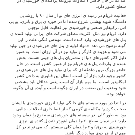
کند که در حال حاضر ۲ مگاوات نیروگاه پراکنده ی خورشیدی در
سطح کشور دارد.
فعالیت فرپام در زمینه ی انرژی های نو از سال ۹۰ با روشنایی
دانشگاه شهید بهشتی شروع شده اما در حوزه ی برق و باتری، یو پی
اس، رکتیفایر صنعتی و خورشیدی نیز فعالیت قابل توجهی
دارد. فرپام نیز مثل اکثریت مطلق شرکت های ایرانی تولید کننده ی
پنل های خورشیدی، وارد کننده است. مهندس فنگی علت را این
گونه توضیح می دهد: «مواد اولیه ی پنل های خورشیدی در چین تولید
می شود و هزینه ی کارگر و تولید نیز در آن ارزان است. به همین
دلیل اکثر کشورهای دنیا از مشتریان پنل های چینی هستند. بخش
عمده ی واردات پنل های فرپام نیز از همین کشور است. در حال
حاضر بزرگ ترین دغدغه ای که برای تولید پنل های خورشیدی در
کشور وجود دارد بازار آن است. انتقال این فناوری به داخل کشور
امکانپذیر است، اما مهم بازار آن است. یعنی حداقل باید مشخص
شود وضعیت این صنعت در ایران چگونه است و آینده ی آن چگونه
خواهد بود».
در ابتدا در مورد سیستم های خانگی تولید انرژی خورشیدی با ایشان
صحبت کردیم؛ مکالمه ی گرمی که از قضا حاوی اطلاعات جالبی
بود. به طور کلی، در سیستم های خورشیدی سه نوع راندمان وجود
دارد: ۱-راندمان سطح، ۲-راندمان اینورتر (تبدیل کننده ی انرژی
خورشیدی به برق) و ۳-راندمان کلی سیستم، که می تواند در کل
مهم تر از هر دوی موارد دیگر باشد.