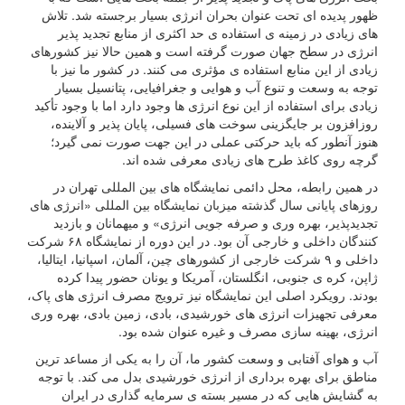
ظهور پدیده ای تحت عنوان بحران انرژی بسیار برجسته شد. تلاش
های زیادی در زمینه ی استفاده ی حد اکثری از منابع تجدید پذیر
انرژی در سطح جهان صورت گرفته است و همین حالا نیز کشورهای
زیادی از این منابع استفاده ی مؤثری می کنند. در کشور ما نیز با
توجه به وسعت و تنوع آب و هوایی و جغرافیایی، پتانسیل بسیار
زیادی برای استفاده از این نوع انرژی ها وجود دارد اما با وجود تأکید
روزافزون بر جایگزینی سوخت های فسیلی، پایان پذیر و آلاینده،
هنوز آنطور که باید حرکتی عملی در این جهت صورت نمی گیرد؛
گرچه روی کاغذ طرح های زیادی معرفی شده اند.
در همین رابطه، محل دائمی نمایشگاه های بین المللی تهران در
روزهای پایانی سال گذشته میزبان نمایشگاه بین المللی «انرژی‌ های
تجدیدپذیر، بهره وری و صرفه جویی انرژی» و میهمانان و بازدید
کنندگان داخلی و خارجی آن بود. در این دوره از نمایشگاه ۶۸ شرکت
داخلی و ۹ شرکت خارجی از کشورهای چین، آلمان، اسپانیا، ایتالیا،
ژاپن، کره ی جنوبی، انگلستان، آمریکا و یونان حضور پیدا کرده
بودند. رویکرد اصلی این نمایشگاه نیز ترویج مصرف انرژی های پاک،
معرفی تجهیزات انرژی های خورشیدی، بادی، زمین بادی، بهره وری
انرژی، بهینه سازی مصرف و غیره عنوان شده بود.
آب و هوای آفتابی و وسعت کشور ما، آن را به یکی از مساعد ترین
مناطق برای بهره برداری از انرژی خورشیدی بدل می کند. با توجه
به گشایش هایی که در مسیر بسته ی سرمایه گذاری در ایران