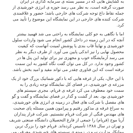
به گشایش هایی که در مسیر بسته ی سرمایه گذاری در ایران
صورت گرفته است، به نظر می رسد حوزه ی انرژی خورشیدی از
جمله نقاط داغ توجه شرکت های خارجی باشد؛ حضور و علاقمندی
شرکت کننده های خارجی در این نمایشگاه این موضوع را تأیید می
کرد.
اما با نگاهی به جو کلی نمایشگاه به راحتی می شد فهمید بیشتر
آنچه که در این زمینه در داخل کشور انجام می شود واردات سلول
خورشیدی و نهایتاً قاب بندی یا پوشش لمینت آنهاست که کیفیت
محصول نهایی را نیز اندکی پایین می آورد. از طرف دیگر به نظر
می رسد آزمایشگاه خوب و مجهزی نیز برای تولید این پنل ها در
کشور وجود ندارد. در کل می توان گفت نگاه کشور به این سمت
نرفته است که این فناوری چقدر می تواند مفید و امید بخش باشد.
با این حال، یکی از غرفه هایی که با دکور شماتیک بزرگ خود از یک
مزرعه ی خورشیدی، در فضای کل نمایشگاه توجه زیادی را به
سمت خود معطوف می کرد غرفه ی فرپام، مجری سیستم های
خورشیدی بود. بعد از گشت و گذار در فضای نمایشگاه و گفت و گو
های مفصل با شرکت های فعال در زمینه ی انرژی های خورشیدی،
به سراغ غرفه ی مذکور رفتیم و پیرامون همین مسئله پای صحبت
های مهندس فنگی از شرکت فرپام نشستیم. شرکت فراز پنداران
آریا موج (فرپام) را جمعی از فارغ‌ التحصیلان دانشگاه صنعتی شریف
و تهران در سال ۱۳۸۸ تأسیس کرده‌اند. فرپام خود را بزرگ ترین
پیمانکار وزارت نیرو در زمینه ی سیستم های خورشیدی معرفی می