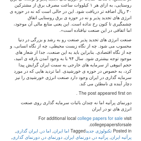
روستایی، به ازای هر ۱ کیلووات ساعت مصرف برق از مشترکین
۳۰ ریال اضافه تر دریافت شود. این در حالی است که نه در حوزه ی
انرژی های تجدید پذیر و نه در حوزه ی برق روستایی اتفاق
چشمگیری تا کنون رخ نداده است. این یعنی منابع مالی آن موجود،
اما اتفاقی در این صنعت نیافتاده است».
صنعت انرژی های تجدید پذیر صنعت رو به رشد و بزرگی در دنیا
محسوب می شود. چه از نگاه زیست محیطی، چه از نگاه انسانی، و
چه از نگاه اقتصادی. بنابراین باید به این صنعت، جدا از شعار های
موجود توجه بیشتری شود. سال ۹۴ با به وجود آمدن بارقه ی امید،
حجم انبوهی از سرمایه های خارجی به سمت ایران گرایش پیدا
کرد، به خصوص در حوزه ی خورشیدی. اما تردید هایی که در مورد
سرمایه گذاری در ایران وجود دارد صنعت انرژی خورشیدی را نیز
دچار آینده ی نامطئن می کند.
The post appeared first on .
دورنمای پرآتیه اما نه چندان باثبات سرمایه گذاری روی صنعت
انرژی های نو در ایران
For additional local
college papers for sale
visit
collegepapersforsale.
Posted in
تکنولوژی جدید
Tagged
اما ایران
,
اما در
,
ایران گذاری
,
پرآتیه ایران
,
پرآتیه در
,
دورنمای ایران
,
دورنمای در
,
دورنمای گذاری
,