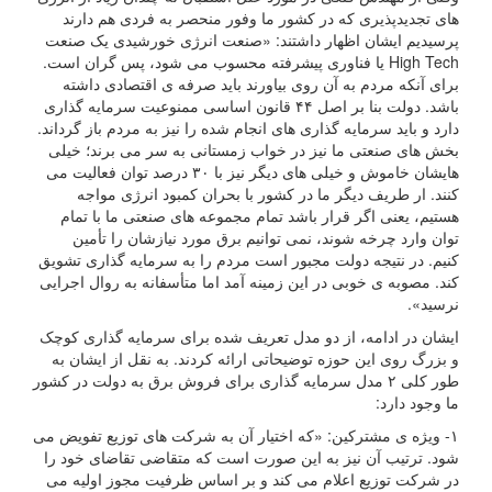
های تجدیدپذیری که در کشور ما وفور منحصر به فردی هم دارند
پرسیدیم ایشان اظهار داشتند: «صنعت انرژی خورشیدی یک صنعت
High Tech یا فناوری پیشرفته محسوب می شود، پس گران است.
برای آنکه مردم به آن روی بیاورند باید صرفه ی اقتصادی داشته
باشد. دولت بنا بر اصل ۴۴ قانون اساسی ممنوعیت سرمایه گذاری
دارد و باید سرمایه گذاری های انجام شده را نیز به مردم باز گرداند.
بخش های صنعتی ما نیز در خواب زمستانی به سر می برند؛ خیلی
هایشان خاموش و خیلی های دیگر نیز با ۳۰ درصد توان فعالیت می
کنند. ار طریف دیگر ما در کشور با بحران کمبود انرژی مواجه
هستیم، یعنی اگر قرار باشد تمام مجموعه های صنعتی ما با تمام
توان وارد چرخه شوند، نمی توانیم برق مورد نیازشان را تأمین
کنیم. در نتیجه دولت مجبور است مردم را به سرمایه گذاری تشویق
کند. مصوبه ی خوبی در این زمینه آمد اما متأسفانه به روال اجرایی
نرسید».
ایشان در ادامه، از دو مدل تعریف شده برای سرمایه گذاری کوچک
و بزرگ روی این حوزه توضیحاتی ارائه کردند. به نقل از ایشان به
طور کلی ۲ مدل سرمایه گذاری برای فروش برق به دولت در کشور
ما وجود دارد:
۱- ویژه ی مشترکین: «که اختیار آن به شرکت های توزیع تفویض می
شود. ترتیب آن نیز به این صورت است که متقاضی تقاضای خود را
در شرکت توزیع اعلام می کند و بر اساس ظرفیت مجوز اولیه می