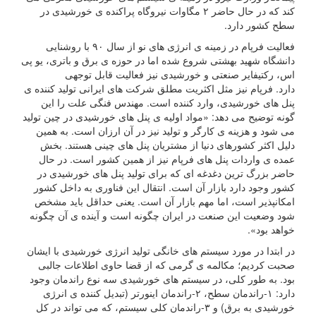
کند که در حال حاضر ۲ مگاوات نیروگاه پراکنده ی خورشیدی در
سطح کشور دارد.
فعالیت فرپام در زمینه ی انرژی های نو از سال ۹۰ با روشنایی
دانشگاه شهید بهشتی شروع شده اما در حوزه ی برق و باتری، یو پی
اس، رکتیفایر صنعتی و خورشیدی نیز فعالیت قابل توجهی
دارد. فرپام نیز مثل اکثریت مطلق شرکت های ایرانی تولید کننده ی
پنل های خورشیدی، وارد کننده است. مهندس فنگی علت را این
گونه توضیح می دهد: «مواد اولیه ی پنل های خورشیدی در چین تولید
می شود و هزینه ی کارگر و تولید نیز در آن ارزان است. به همین
دلیل اکثر کشورهای دنیا از مشتریان پنل های چینی هستند. بخش
عمده ی واردات پنل های فرپام نیز از همین کشور است. در حال
حاضر بزرگ ترین دغدغه ای که برای تولید پنل های خورشیدی در
کشور وجود دارد بازار آن است. انتقال این فناوری به داخل کشور
امکانپذیر است، اما مهم بازار آن است. یعنی حداقل باید مشخص
شود وضعیت این صنعت در ایران چگونه است و آینده ی آن چگونه
خواهد بود».
در ابتدا در مورد سیستم های خانگی تولید انرژی خورشیدی با ایشان
صحبت کردیم؛ مکالمه ی گرمی که از قضا حاوی اطلاعات جالبی
بود. به طور کلی، در سیستم های خورشیدی سه نوع راندمان وجود
دارد: ۱-راندمان سطح، ۲-راندمان اینورتر (تبدیل کننده ی انرژی
خورشیدی به برق) و ۳-راندمان کلی سیستم، که می تواند در کل