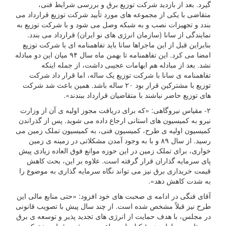
گیرد. بعد از بازدید شرکت توزیع برق و بررسی شرایط فنی،
متقاضی با یکی از مجموعه های مورد تأیید شرکت توزیع قرارداد می
بندد و تجهیزات نصب و به شبکه وصل می شود و با شرکت توزیع به
نمایندگی از سانا (سازمان انرژی های نو ایران) قرارداد می بندد.
بنابراین قبل از این ماجراها سانا باید تفاهمنامه ای با شرکت توزیع
امضا می کرد. این تفاهمنامه تا بهمن ماه سال ۹۴ میان این دو مبادله
نشد. بعد از مبادله هم ابهامات عجیبی داشت، از جمله اینکه
تفاهمنامه ی سانا با شرکت توزیع یک ساله، اما قرار داد شرکت
توزیع با مشترکین قرار بود ۲۰ ساله باشد. همین باعث شد شرکت
های توزیع حاضر نباشند با متقاضیان قرارداد ببندند».
۲- مقیاس نیروگاهی: «که برای دریافت مجوز اولیه ی آن از وزارت
نیرو به کمیسیون های استانی ارجاع داده می شوید. پس از گذراندن
کمیسیون اولیه ی طرح، کمیسیون فنی، به کمیسیون تملک زمین می
رسید. از سال ۸۹ و با به وجود آمدن مشکلاتی در زمینه ی زمین
خواری، برای تملک زمین در این حوزه موانع فوق العاده زیادی پیش
پای سرمایه گذاران قرار گرفته است. علاوه بر این، بحث کاهش
قیمت خریداری برق نیز می تواند نگاه سرمایه گذاری به موضوع را
به شدت کاهش دهد».
آقای فنگی در ادامه ی صحبت های خود افزود: «حتی منابع مالی این
طرح نیز قبلاً مشخص شده است. از چند سال پیش با تصویب قانونی
در مجلس، با هدف حمایت از انرژی های تجدید پذیر و توسعه ی برق