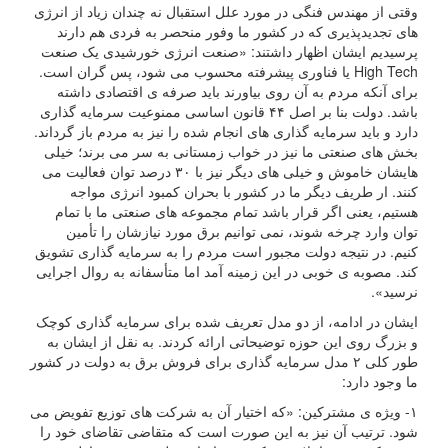
وقتی از مهندس فنگی در مورد علل استقبال نه چندان زیاد از انرژی
های تجدیدپذیری که در کشور ما وفور منحصر به فردی هم دارند
پرسیدیم ایشان اظهار داشتند: «صنعت انرژی خورشیدی یک صنعت
High Tech یا فناوری پیشرفته محسوب می شود، پس گران است.
برای آنکه مردم به آن روی بیاورند باید صرفه ی اقتصادی داشته
باشد. دولت بنا بر اصل ۴۴ قانون اساسی ممنوعیت سرمایه گذاری
دارد و باید سرمایه گذاری های انجام شده را نیز به مردم باز گرداند.
بخش های صنعتی ما نیز در خواب زمستانی به سر می برند؛ خیلی
هایشان خاموش و خیلی های دیگر نیز با ۳۰ درصد توان فعالیت می
کنند. ار طریف دیگر ما در کشور با بحران کمبود انرژی مواجه
هستیم، یعنی اگر قرار باشد تمام مجموعه های صنعتی ما با تمام
توان وارد چرخه شوند، نمی توانیم برق مورد نیازشان را تأمین
کنیم. در نتیجه دولت مجبور است مردم را به سرمایه گذاری تشویق
کند. مصوبه ی خوبی در این زمینه آمد اما متأسفانه به روال اجرایی
نرسید».
ایشان در ادامه، از دو مدل تعریف شده برای سرمایه گذاری کوچک
و بزرگ روی این حوزه توضیحاتی ارائه کردند. به نقل از ایشان به
طور کلی ۲ مدل سرمایه گذاری برای فروش برق به دولت در کشور
ما وجود دارد:
۱- ویژه ی مشترکین: «که اختیار آن به شرکت های توزیع تفویض می
شود. ترتیب آن نیز به این صورت است که متقاضی تقاضای خود را