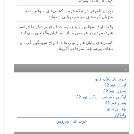
گونه ناشناخته هستند
بحران نامرئی در تنگه هرمز؛ کشتی‌های متوقف‌شده
میزبان گونه‌های مهاجم دریایی شده‌اند
یک نماینده مجلس: باید زمینه حذف فیلترشکن‌ها فراهم
شود/ مردم در هر صورت از سد فیلترینگ عبور می‌کنند
کشتی‌های بیابان هم زانو زده‌اند؛ امواج سهمگین گرما و
تلفات بی‌سابقه شترها در آفریقا
.
خرید بک لینک فالو
آپدیت نود 32
پسورد نود 32
اوکلی لایسنس رایگان نود 32
همیار نود 32
بهترین سئو
رایگان
خرید آنتی ویروس