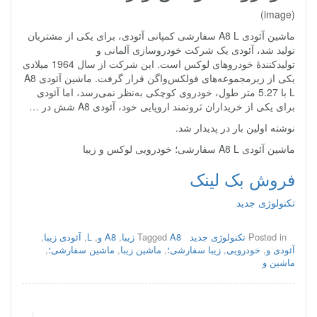
(image)
ماشین آئودی A8 L سفارشی کمپانی آئودی، برای یکی از مشتریان
تولید شد، آئودی یک شرکت خودروسازی آلمانی و
تولیدکنندهٔ خودروهای لوکس است. این شرکت از سال 1964 میلادی
یکی از زیرمجموعه‌های فولکس‌واگن قرار گرفت. ماشین آئودی A8
L با 5.27 متر طول، خودروی کوچکی به‌نظر نمی‌رسد، اما آئودی
برای یکی از خریداران ثروتمند اروپایی خود، آئودی A8 شش در …
نوشته اولین بار در پدیدار شد.
ماشین آئودی A8 L سفارشی؛ خودرویی لوکس و زیبا
فروش بک لینک
تکنولوژی جدید
Posted in
تکنولوژی جدید
A8 زیبا
Tagged
,
A8 و
,
L
,
آئودی زیبا
,
آئودی و
,
خودرویی
,
زیبا سفارشی؛
,
ماشین زیبا
,
ماشین سفارشی؛
,
ماشین و