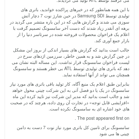
می گرفتند توسط ATL تولید می گردیدند.
با این همه همانطور که در خبرهای پراکنده خواندید، باتری های
تولیدی توسط Samsung SDI در حین شارژ نوت 7 دچار آتش
سوزی می شدند و گزارش هایی که در این باره منتشر می گردید در
برهه ای آنقدر زیاد شدند که دست آخر سامسونگ تصمیم گرفت با
اعلام یک فراخوان محصولات فروخته شده در سرتاسر دنیا را از
بازار جمع آوری کند.
جالب است بدانید که گزارش های بسیار اندکی از بروز این مشکل
در چین گزارش شد و به همین خاطر، سرزمین اژدهای سرخ در
لیست فراخوان سامسونگ قرار نداشت. این مساله البته نشان می
دهد که باتری های تولیدی توسط ATL بی خطر هستند و سامسونگ
همچنان می تواند از آنها استفاده نماید.
بنابراین طبق اعلام یک منبع آگاه، کار تولید باقی باتری های مورد نیاز
سامسونگ در یک یا دو فصل آتی به این شرکت چینی محول خواهد
شد و جالب است بدانید که مدیر این شرکت نیز تایید کرده این ماه
«افزایشی قابل توجه» در تجارت آن روی داده، هرچند که در صحبت
های خود اشاره ای به سامسونگ نکرده است.
The post appeared first on .
سامسونگ برای تامین کل باتری مورد نیاز نوت 7 دست به دامن
چینی ها می شود