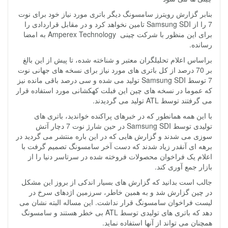
بنابر گزارش رویترز سامسونگ دیگر باتری مورد نیاز خود برای نوت
7 را از Samsung SDI تامین نخواهد کرد و در مقابل قراردادی را
برای این منظور با شرکت چینی Amperex Technology به امضا
رسانده.
براساس اعلام تحلیلگران معتبر و شناخته شده، تا پیش از این بالغ
بر 70 درصد از کل باتری های مورد نیاز برای نسخه های جهانی نوت
7 توسط Samsung SDI تولید می شده و سی درصد باقی مانده نیز
که عموما در نسخه های چین این فبلت کهکشانی مورد استفاده قرار
می گرفتند توسط ATL تولید می گردیدند.
با این همه همانطور که در خبرهای پراکنده خواندید، باتری های
تولیدی توسط Samsung SDI در حین شارژ نوت 7 دچار آتش
سوزی می شدند و گزارش هایی که در این باره منتشر می گردید در
برهه ای آنقدر زیاد شدند که دست آخر سامسونگ تصمیم گرفت با
اعلام یک فراخوان محصولات فروخته شده در سرتاسر دنیا را از
بازار جمع آوری کند.
جالب است بدانید که گزارش های بسیار اندکی از بروز این مشکل
در چین گزارش شد و به همین خاطر، سرزمین اژدهای سرخ در
لیست فراخوان سامسونگ قرار نداشت. این مساله البته نشان می
دهد که باتری های تولیدی توسط ATL بی خطر هستند و سامسونگ
همچنان می تواند از آنها استفاده نماید.